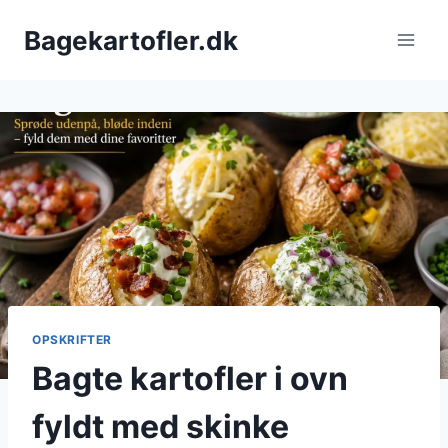
Fortsæt
Bagekartofler.dk
til
indhold
OPSKRIFTER
Bagte kartofler i ovn
fyldt med skinke