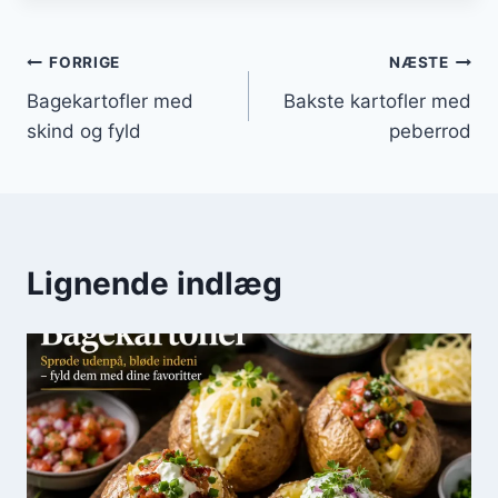
Indlægsnavigation
FORRIGE
NÆSTE
Bagekartofler med
Bakste kartofler med
skind og fyld
peberrod
Lignende indlæg