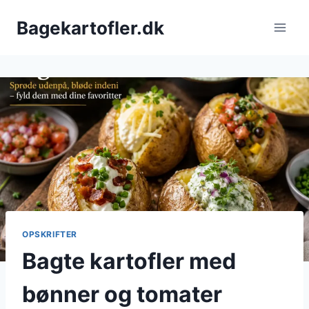
Fortsæt
Bagekartofler.dk
til
indhold
OPSKRIFTER
Bagte kartofler med
bønner og tomater