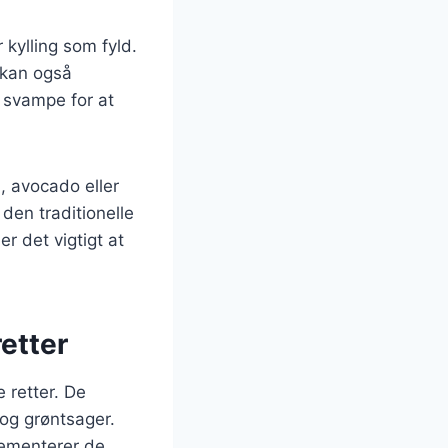
 kylling som fyld.
n kan også
 svampe for at
, avocado eller
den traditionelle
r det vigtigt at
retter
 retter. De
 og grøntsager.
lementerer de