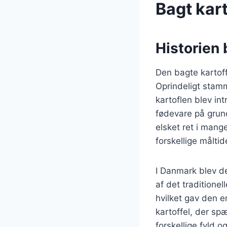
Bagt kart
Historien 
Den bagte kartoffe
Oprindeligt stamm
kartoflen blev in
fødevare på grund
elsket ret i mang
forskellige måltid
I Danmark blev de
af det traditione
hvilket gav den e
kartoffel, der sp
forskellige fyld o