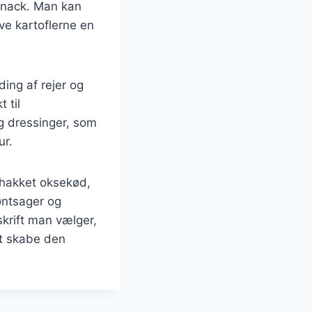
 snack. Man kan
ive kartoflerne en
ing af rejer og
 til
g dressinger, som
ur.
 hakket oksekød,
øntsager og
krift man vælger,
at skabe den