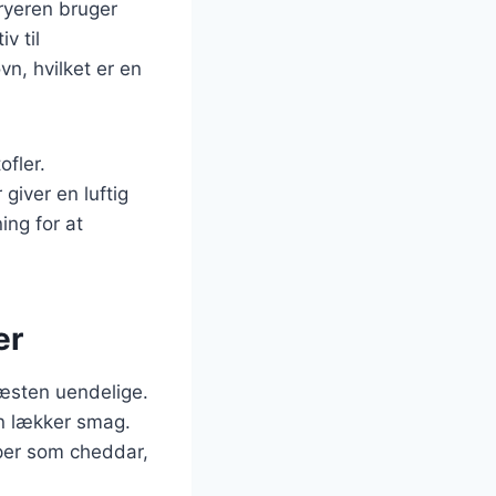
fryeren bruger
v til
vn, hvilket er en
ofler.
 giver en luftig
ing for at
er
næsten uendelige.
en lækker smag.
per som cheddar,