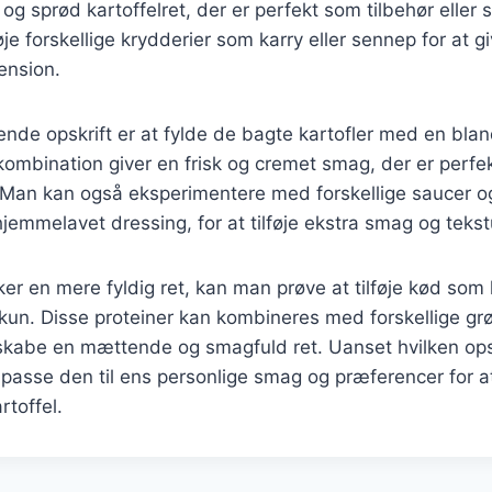
og sprød kartoffelret, der er perfekt som tilbehør eller
øje forskellige krydderier som karry eller sennep for at g
ension.
e opskrift er at fylde de bagte kartofler med en bland
mbination giver en frisk og cremet smag, der er perfekt
Man kan også eksperimentere med forskellige saucer o
hjemmelavet dressing, for at tilføje ekstra smag og tekst
er en mere fyldig ret, kan man prøve at tilføje kød som
lkun. Disse proteiner kan kombineres med forskellige gr
 skabe en mættende og smagfuld ret. Uanset hvilken ops
 tilpasse den til ens personlige smag og præferencer for 
rtoffel.