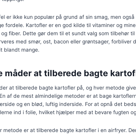
fel er ikke kun populær på grund af sin smag, men også
fordele. Kartofler er en god kilde til vitaminer og mine
og fiber. Dette gør dem til et sundt valg som tilbehør ti
eres med smør, ost, bacon eller grøntsager, forbliver 
rit blandt mange.
e måder at tilberede bagte kartof
r at tilberede bagte kartofler på, og hver metode give
En af de mest almindelige metoder er at bage kartoflern
erside og en blød, luftig inderside. For at opnå det beds
erne ind i folie, hvilket hjælper med at bevare fugten 
metode er at tilberede bagte kartofler i en airfryer. 