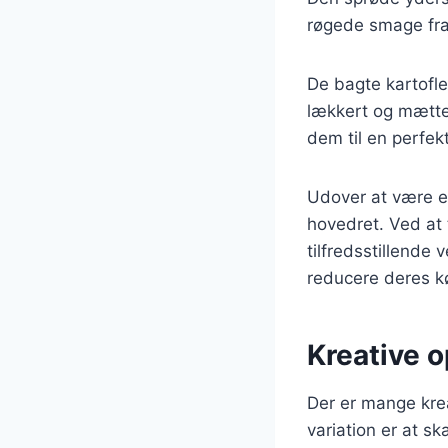
røgede smage fra 
De bagte kartofle
lækkert og mætten
dem til en perfek
Udover at være et
hovedret. Ved at
tilfredsstillende 
reducere deres kø
Kreative o
Der er mange krea
variation er at s