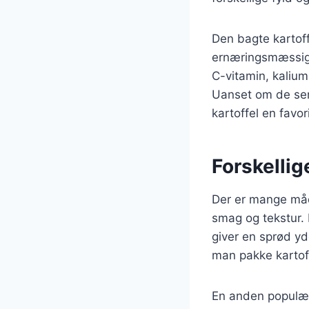
Den bagte kartof
ernæringsmæssige 
C-vitamin, kalium 
Uanset om de serv
kartoffel en favo
Forskellig
Der er mange måde
smag og tekstur. 
giver en sprød yd
man pakke kartofl
En anden populær 