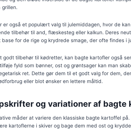
grillen.
r er også et populært valg til julemiddagen, hvor de ka
de tilbehør til and, flæskesteg eller kalkun. Deres neu
t base for de rige og krydrede smage, der ofte findes i j
 godt tilbehør til kødretter, kan bagte kartofler også s
 tilføje fyld som bønner, ost og grøntsager kan man sk
vegetarisk ret. Dette gør dem til et godt valg for dem, de
dforbrug eller blot ønsker en lettere måltid.
pskrifter og variationer af bagte 
tive måder at variere den klassiske bagte kartoffel på
kære kartoflerne i skiver og bage dem med ost og krydde