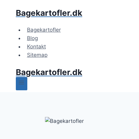
Fortsæt
Bagekartofler.dk
til
indhold
Bagekartofler
Blog
Kontakt
Sitemap
Bagekartofler.dk