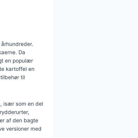
e århundreder.
nkaerne. Da
igt en populær
e kartoffel en
ilbehør til
e, især som en del
rydderurter,
ner af den bagte
ive versioner med