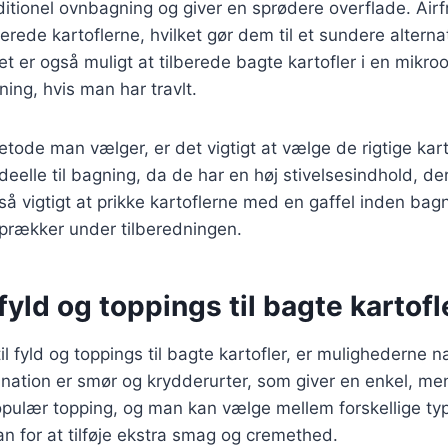
ditionel ovnbagning og giver en sprødere overflade. Air
lberede kartoflerne, hvilket gør dem til et sundere alternati
et er også muligt at tilberede bagte kartofler i en mikroo
ning, hvis man har travlt.
tode man vælger, er det vigtigt at vælge de rigtige kart
deelle til bagning, da de har en høj stivelsesindhold, der
så vigtigt at prikke kartoflerne med en gaffel inden bagn
sprækker under tilberedningen.
yld og toppings til bagte kartofl
l fyld og toppings til bagte kartofler, er mulighederne 
ination er smør og krydderurter, som giver en enkel, m
opulær topping, og man kan vælge mellem forskellige ty
an for at tilføje ekstra smag og cremethed.