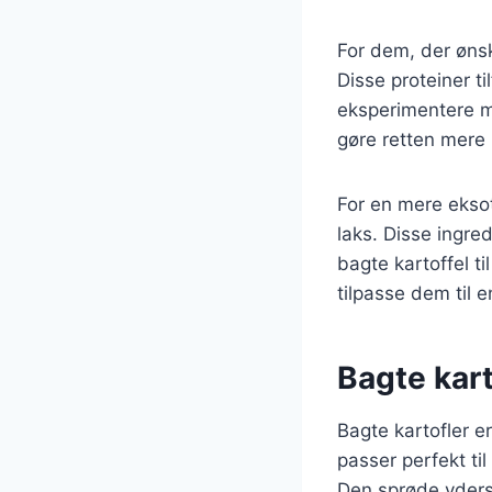
For dem, der ønske
Disse proteiner t
eksperimentere me
gøre retten mere
For en mere eksot
laks. Disse ingre
bagte kartoffel ti
tilpasse dem til 
Bagte kart
Bagte kartofler e
passer perfekt ti
Den sprøde yders