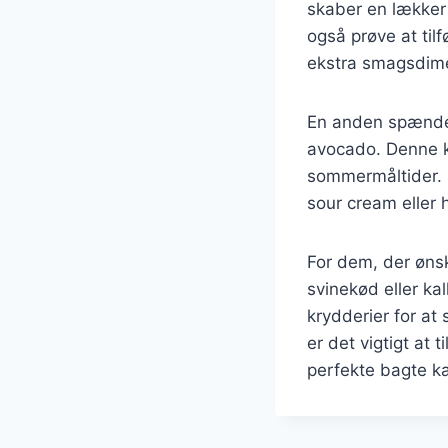
skaber en lækker 
også prøve at tilf
ekstra smagsdim
En anden spændend
avocado. Denne ko
sommermåltider. 
sour cream eller 
For dem, der ønsk
svinekød eller ka
krydderier for at
er det vigtigt at
perfekte bagte ka