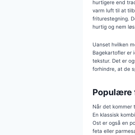
hurtigere end tra
varm luft til at ti
friturestegning. D
hurtig og nem løs
Uanset hvilken me
Bagekartofler er i
tekstur. Det er og
forhindre, at de 
Populære f
Når det kommer ti
En klassisk komb
Ost er også en p
feta eller parmes