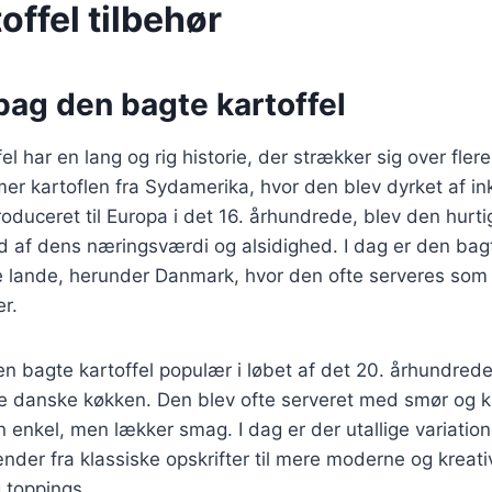
offel tilbehør
bag den bagte kartoffel
l har en lang og rig historie, der strækker sig over fler
er kartoflen fra Sydamerika, hvor den blev dyrket af i
troduceret til Europa i det 16. århundrede, blev den hurt
 af dens næringsværdi og alsidighed. I dag er den bagt
e lande, herunder Danmark, hvor den ofte serveres som t
er.
n bagte kartoffel populær i løbet af det 20. århundred
lle danske køkken. Den blev ofte serveret med smør og k
n enkel, men lækker smag. I dag er der utallige variatio
ænder fra klassiske opskrifter til mere moderne og kreat
g toppings.