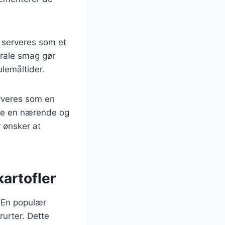
n serveres som et
trale smag gør
ulemåltider.
erveres som en
abe en nærende og
r ønsker at
kartofler
. En populær
rurter. Dette