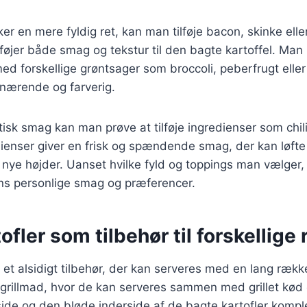
r en mere fyldig ret, kan man tilføje bacon, skinke eller
ilføjer både smag og tekstur til den bagte kartoffel. Ma
d forskellige grøntsager som broccoli, peberfrugt eller
 nærende og farverig.
isk smag kan man prøve at tilføje ingredienser som chili
dienser giver en frisk og spændende smag, der kan løfte 
l nye højder. Uanset hvilke fyld og toppings man vælger, e
ens personlige smag og præferencer.
ofler som tilbehør til forskellige 
r et alsidigt tilbehør, der kan serveres med en lang række
l grillmad, hvor de kan serveres sammen med grillet kød
ide og den bløde inderside af de bagte kartofler komp