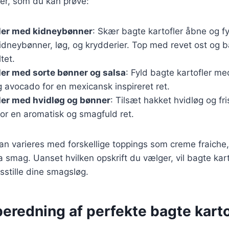
er, som du kan prøve:
fler med kidneybønner
: Skær bagte kartofler åbne og 
idneybønner, løg, og krydderier. Top med revet ost og ba
tet.
ler med sorte bønner og salsa
: Fyld bagte kartofler me
og avocado for en mexicansk inspireret ret.
ler med hvidløg og bønner
: Tilsæt hakket hvidløg og fr
for en aromatisk og smagfuld ret.
kan varieres med forskellige toppings som creme fraiche,
stra smag. Uanset hvilken opskrift du vælger, vil bagte ka
edsstille dine smagsløg.
ilberedning af perfekte bagte karto