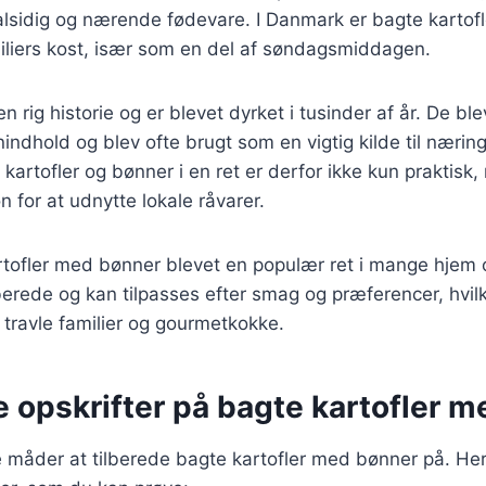
sidig og nærende fødevare. I Danmark er bagte kartofle
iliers kost, især som en del af søndagsmiddagen.
 rig historie og er blevet dyrket i tusinder af år. De bl
nindhold og blev ofte brugt som en vigtig kilde til næring
kartofler og bønner i en ret er derfor ikke kun praktisk
on for at udnytte lokale råvarer.
rtofler med bønner blevet en populær ret i mange hjem 
rberede og kan tilpasses efter smag og præferencer, hvilk
e travle familier og gourmetkokke.
e opskrifter på bagte kartofler 
 måder at tilberede bagte kartofler med bønner på. Her