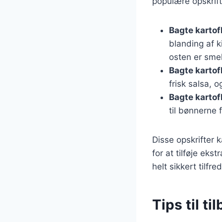
populære opskrift
Bagte karto
blanding af k
osten er smel
Bagte kartof
frisk salsa, 
Bagte kartof
til bønnerne 
Disse opskrifter 
for at tilføje ek
helt sikkert tilfr
Tips til t