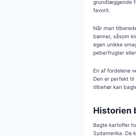
grundlæggende fød
favorit.
Når man tilbered
bønner, såsom kid
egen unikke smag o
peberfrugter elle
En af fordelene v
Den er perfekt ti
tilbehør kan bagt
Historien 
Bagte kartofler ha
Sydamerika. Da ka