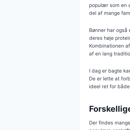
populær som en al
del af mange fam
Bønner har også en
deres høje protei
Kombinationen af 
af en lang traditi
I dag er bagte ka
De er lette at fo
ideel ret for båd
Forskellig
Der findes mange