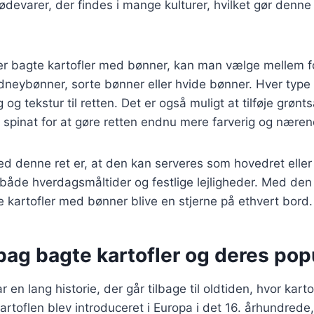
evarer, der findes i mange kulturer, hvilket gør denne r
er bagte kartofler med bønner, kan man vælge mellem fo
neybønner, sorte bønner eller hvide bønner. Hver type b
g tekstur til retten. Det er også muligt at tilføje grønt
r spinat for at gøre retten endnu mere farverig og næren
ed denne ret er, at den kan serveres som hovedret eller
l både hverdagsmåltider og festlige lejligheder. Med den 
e kartofler med bønner blive en stjerne på ethvert bord.
bag bagte kartofler og deres popu
r en lang historie, der går tilbage til oldtiden, hvor karto
rtoflen blev introduceret i Europa i det 16. århundrede,