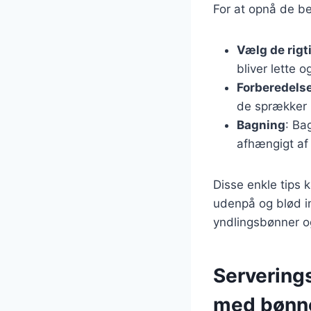
For at opnå de be
Vælg de rigt
bliver lette o
Forberedels
de sprækker 
Bagning
: Ba
afhængigt af 
Disse enkle tips 
udenpå og blød i
yndlingsbønner og
Serverings
med bønn