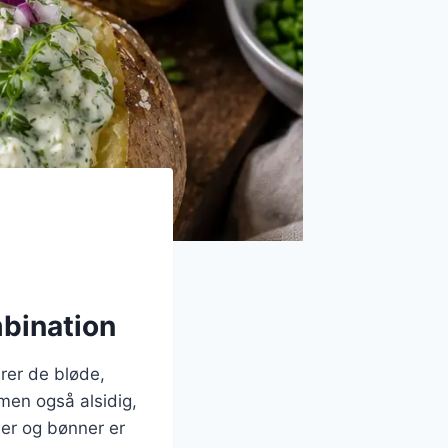
mbination
rer de bløde,
men også alsidig,
ler og bønner er