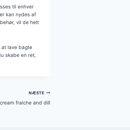
sses til enhver
der kan nydes af
ehør, vil de helt
 at lave bagte
du skabe en ret,
NÆSTE
cream fraiche and dill