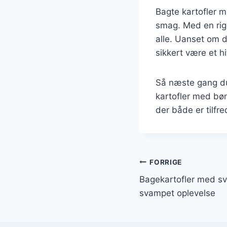
Bagte kartofler m
smag. Med en rig 
alle. Uanset om d
sikkert være et h
Så næste gang du
kartofler med bøn
der både er tilfr
Indlægsnavi
FORRIGE
Bagekartofler med sv
svampet oplevelse