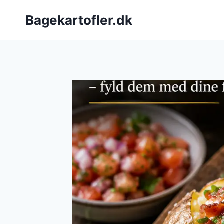
Fortsæt
Bagekartofler.dk
til
indhold