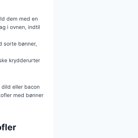
fyld dem med en
g i ovnen, indtil
d sorte bønner,
iske krydderurter
 dild eller bacon
rtofler med bønner
fler