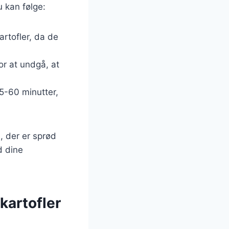
u kan følge:
artofler, da de
or at undgå, at
45-60 minutter,
, der er sprød
d dine
kartofler