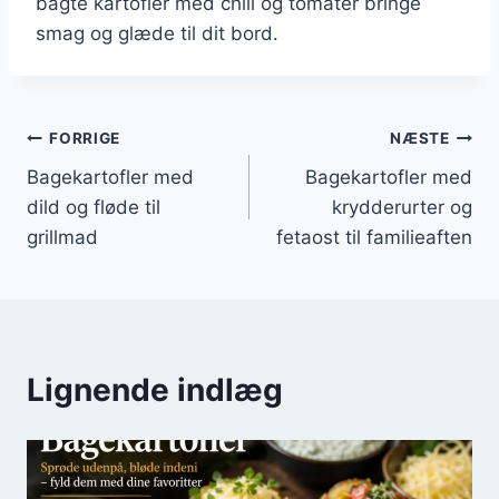
bagte kartofler med chili og tomater bringe
smag og glæde til dit bord.
Indlægsnavigation
FORRIGE
NÆSTE
Bagekartofler med
Bagekartofler med
dild og fløde til
krydderurter og
grillmad
fetaost til familieaften
Lignende indlæg