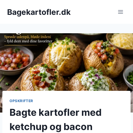
Fortsæt
Bagekartofler.dk
til
indhold
OPSKRIFTER
Bagte kartofler med
ketchup og bacon