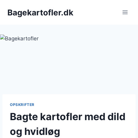
Fortsæt
Bagekartofler.dk
til
indhold
OPSKRIFTER
Bagte kartofler med dild
og hvidløg