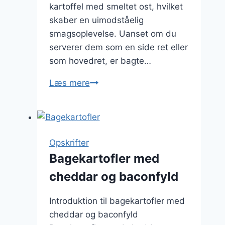
kartoffel med smeltet ost, hvilket
skaber en uimodståelig
smagsoplevelse. Uanset om du
serverer dem som en side ret eller
som hovedret, er bagte…
Bagte
Læs mere
kartofler
med
ost:
en
Opskrifter
drøm
Bagekartofler med
for
cheddar og baconfyld
osteelskere
Introduktion til bagekartofler med
cheddar og baconfyld