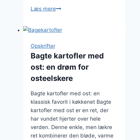
Bagte
Læs mere
kartofler
med
hvidløg
og
Opskrifter
bacon
Bagte kartofler med
ost: en drøm for
osteelskere
Bagte kartofler med ost: en
klassisk favorit i køkkenet Bagte
kartofler med ost er en ret, der
har vundet hjerter over hele
verden. Denne enkle, men lækre
ret kombinerer den bløde, varme