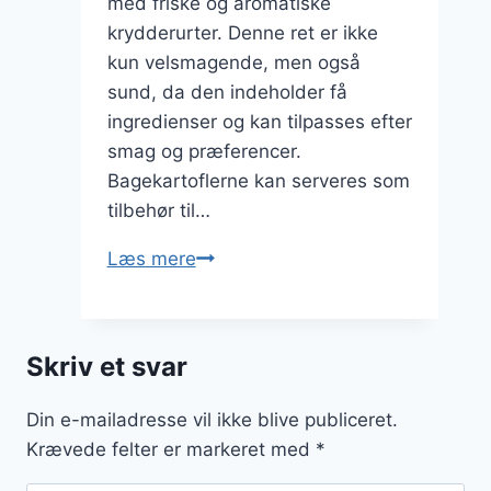
med friske og aromatiske
krydderurter. Denne ret er ikke
kun velsmagende, men også
sund, da den indeholder få
ingredienser og kan tilpasses efter
smag og præferencer.
Bagekartoflerne kan serveres som
tilbehør til…
Bagekartofler
Læs mere
med
krydderurter:
Få
Skriv et svar
smagfulde
og
Din e-mailadresse vil ikke blive publiceret.
friske
Krævede felter er markeret med
*
retter