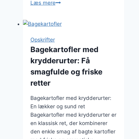
Bagte
Læs mere
kartofler
med
krydderurter:
Frisk
Opskrifter
og
Bagekartofler med
lækkert
krydderurter: Få
smagfulde og friske
retter
Bagekartofler med krydderurter:
En lækker og sund ret
Bagekartofler med krydderurter er
en klassisk ret, der kombinerer
den enkle smag af bagte kartofler