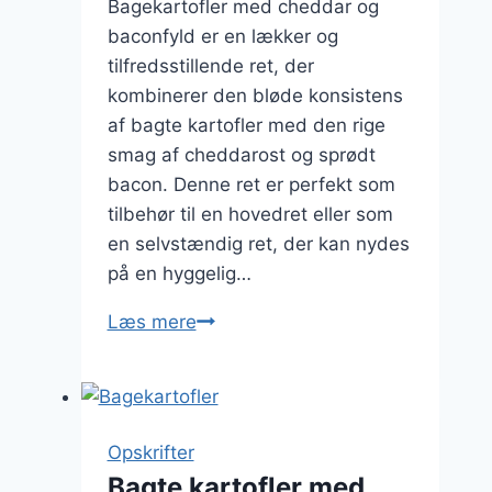
Bagekartofler med cheddar og
baconfyld er en lækker og
tilfredsstillende ret, der
kombinerer den bløde konsistens
af bagte kartofler med den rige
smag af cheddarost og sprødt
bacon. Denne ret er perfekt som
tilbehør til en hovedret eller som
en selvstændig ret, der kan nydes
på en hyggelig…
Bagekartofler
Læs mere
med
cheddar
og
baconfyld
Opskrifter
Bagte kartofler med