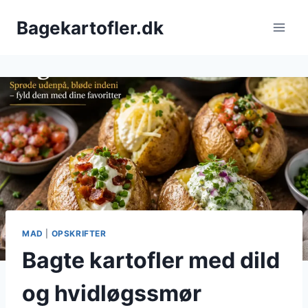
Fortsæt
Bagekartofler.dk
til
indhold
MAD
|
OPSKRIFTER
Bagte kartofler med dild
og hvidløgssmør