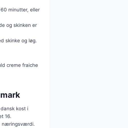
60 minutter, eller
øde og skinken er
d skinke og løg.
uld creme fraiche
nmark
 dansk kost i
et 16.
g næringsværdi.