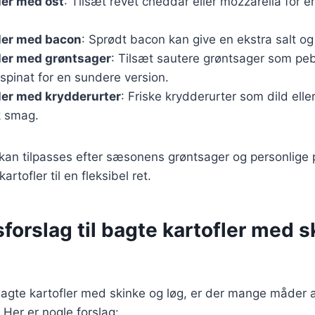
ler med ost
: Tilsæt revet cheddar eller mozzarella for e
fler med bacon
: Sprødt bacon kan give en ekstra salt og
ler med grøntsager
: Tilsæt sautere grøntsager som peb
spinat for en sundere version.
ler med krydderurter
: Friske krydderurter som dild eller
sk smag.
 kan tilpasses efter sæsonens grøntsager og personlige
artofler til en fleksibel ret.
forslag til bagte kartofler med s
agte kartofler med skinke og løg, er der mange måder a
 Her er nogle forslag: