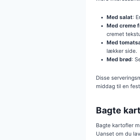
Med salat
: E
Med creme f
cremet tekstu
Med tomatsa
lækker side.
Med brød
: S
Disse serveringsm
middag til en fe
Bagte kart
Bagte kartofler m
Uanset om du lave