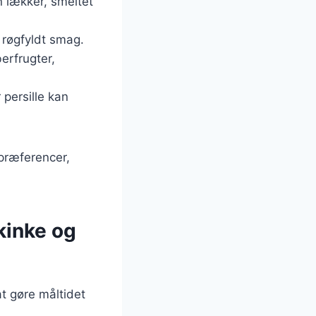
n lækker, smeltet
 røgfyldt smag.
erfrugter,
 persille kan
 præferencer,
kinke og
t gøre måltidet