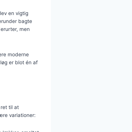
ev en vigtig
herunder bagte
derurter, men
 mere moderne
løg er blot én af
et til at
re variationer: