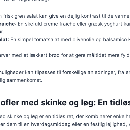
n frisk grøn salat kan give en dejlig kontrast til de varme
raiche
: En skefuld creme fraiche eller græsk yoghurt kan
r.
lat
: En simpel tomatsalat med olivenolie og balsamico
erver med et lækkert brød for at gøre måltidet mere fyld
uligheder kan tilpasses til forskellige anledninger, fra e
stlig sammenkomst.
ofler med skinke og løg: En tidlø
ed skinke og løg er en tidløs ret, der kombinerer enke
r dem til en hverdagsmiddag eller en festlig lejlighed, v