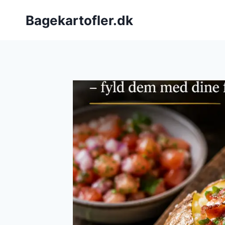
Fortsæt
Bagekartofler.dk
til
indhold