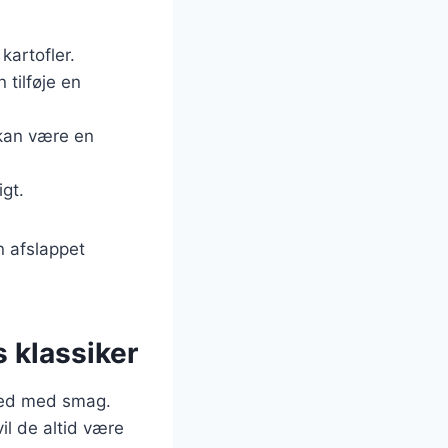
 kartofler.
 tilføje en
 kan være en
igt.
n afslappet
s klassiker
lhed med smag.
il de altid være