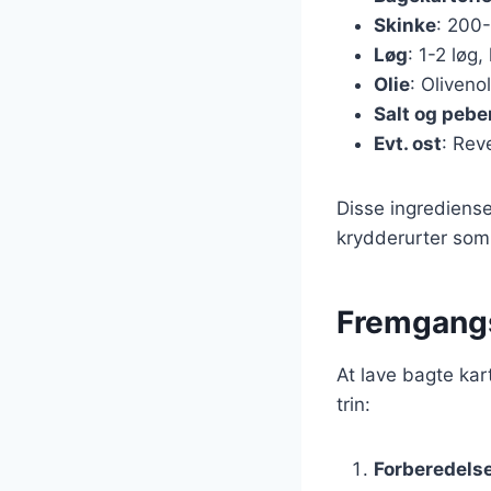
Skinke
: 200-
Løg
: 1-2 løg,
Olie
: Olivenol
Salt og pebe
Evt. ost
: Reve
Disse ingrediense
krydderurter som 
Fremgangs
At lave bagte kar
trin:
Forberedelse