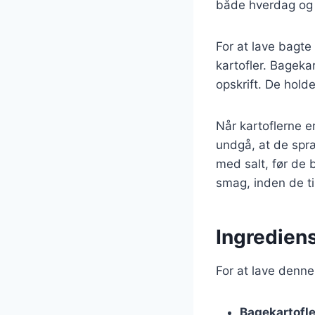
både hverdag og 
For at lave bagte
kartofler. Bagekar
opskrift. De hold
Når kartoflerne e
undgå, at de spr
med salt, før de 
smag, inden de til
Ingrediens
For at lave denne
Bagekartofle