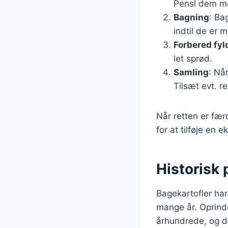
Pensl dem me
Bagning
: Ba
indtil de er m
Forbered fyl
let sprød.
Samling
: Nå
Tilsæt evt. r
Når retten er fær
for at tilføje en 
Historisk 
Bagekartofler har
mange år. Oprinde
århundrede, og d