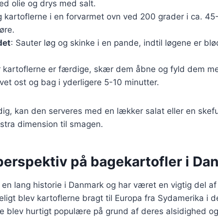
d olie og drys med salt.
g kartoflerne i en forvarmet ovn ved 200 grader i ca. 45-
øre.
det
: Sauter løg og skinke i en pande, indtil løgene er bl
r kartoflerne er færdige, skær dem åbne og fyld dem me
evet ost og bag i yderligere 5-10 minutter.
dig, kan den serveres med en lækker salat eller en skef
ekstra dimension til smagen.
perspektiv på bagekartofler i Da
 en lang historie i Danmark og har været en vigtig del af
ligt blev kartoflerne bragt til Europa fra Sydamerika i d
e blev hurtigt populære på grund af deres alsidighed o