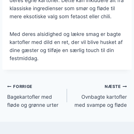
deres egne kartofler. Dette kan inkludere alt fra
klassiske ingredienser som smør og fløde til
mere eksotiske valg som fetaost eller chili.
Med deres alsidighed og lækre smag er bagte
kartofler med dild en ret, der vil blive husket af
dine gæster og tilføje en særlig touch til din
festmiddag.
Indlægsnavigation
FORRIGE
NÆSTE
Bagekartofler med
Ovnbagte kartofler
fløde og grønne urter
med svampe og fløde