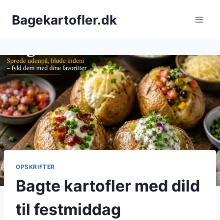
Fortsæt
Bagekartofler.dk
til
indhold
OPSKRIFTER
Bagte kartofler med dild
til festmiddag