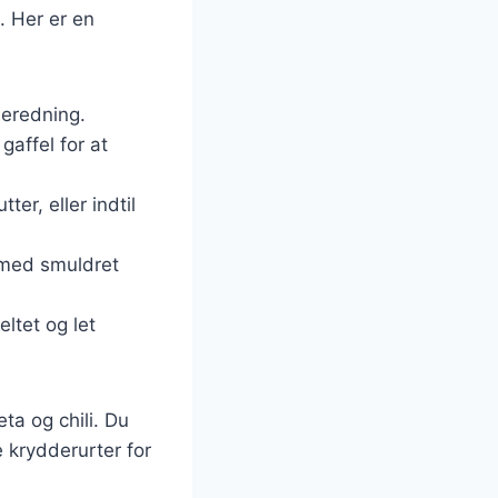
n. Her er en
beredning.
gaffel for at
er, eller indtil
m med smuldret
eltet og let
eta og chili. Du
e krydderurter for