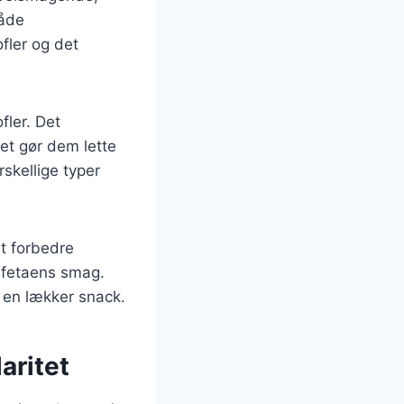
både
fler og det
fler. Det
ket gør dem lette
skellige typer
at forbedre
r fetaens smag.
 en lækker snack.
aritet