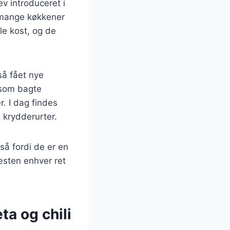
ev introduceret i
i mange køkkener
le kost, og de
så fået nye
, som bagte
r. I dag findes
g krydderurter.
så fordi de er en
æsten enhver ret
ta og chili