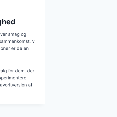
ighed
nhver smag og
g sammenkomst, vil
ioner er de en
alg for dem, der
sperimentere
avoritversion af