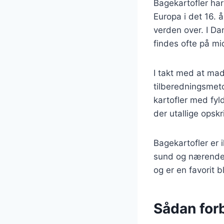
Bagekartofler har 
Europa i det 16. 
verden over. I Da
findes ofte på m
I takt med at mad
tilberedningsmeto
kartofler med fyl
der utallige opskr
Bagekartofler er 
sund og nærende k
og er en favorit 
Sådan forb