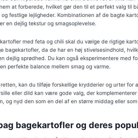
em at forberede, hvilket gør den til et perfekt valg til 
og festlige lejligheder. Kombinationen af de bagte karto
er en dejlig tekstur og smagsoplevelse.
kartofler med feta og chili skal du vælge de rigtige karto
e bagekartofler, da de har en høj stivelsesindhold, hvil
en dejlig sprødhed. Du kan også eksperimentere med for
e den perfekte balance mellem smag og varme.
retten, kan du tilføje forskellige krydderier og urter for 
sille eller dild kan være gode valg, der komplementere
m, og nyd den som en del af en større middag eller som
bag bagekartofler og deres popul