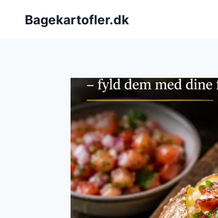
Fortsæt
Bagekartofler.dk
til
indhold