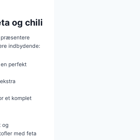
ta og chili
t præsentere
mere indbydende:
 en perfekt
 ekstra
for et komplet
t og
tofler med feta