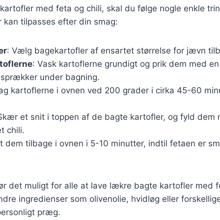
kartofler med feta og chili, skal du følge nogle enkle tri
r kan tilpasses efter din smag:
er
: Vælg bagekartofler af ensartet størrelse for jævn til
toflerne
: Vask kartoflerne grundigt og prik dem med en 
 sprækker under bagning.
ag kartoflerne i ovnen ved 200 grader i cirka 45-60 minutt
 Skær et snit i toppen af de bagte kartofler, og fyld de
 chili.
t dem tilbage i ovnen i 5-10 minutter, indtil fetaen er sm
ør det muligt for alle at lave lækre bagte kartofler med f
ndre ingredienser som olivenolie, hvidløg eller forskellig
personligt præg.