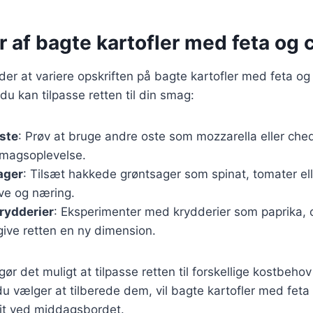
r af bagte kartofler med feta og c
r at variere opskriften på bagte kartofler med feta og c
 du kan tilpasse retten til din smag:
oste
: Prøv at bruge andre oste som mozzarella eller che
magsoplevelse.
ager
: Tilsæt hakkede grøntsager som spinat, tomater el
rve og næring.
krydderier
: Eksperimenter med krydderier som paprika, 
 give retten en ny dimension.
gør det muligt at tilpasse retten til forskellige kostbeho
 vælger at tilberede dem, vil bagte kartofler med feta o
hit ved middagsbordet.