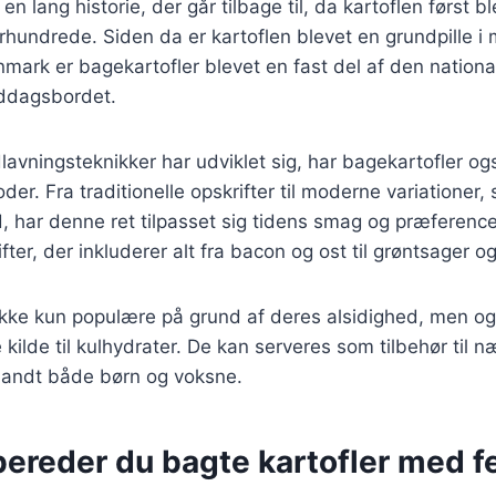
en lang historie, der går tilbage til, da kartoflen først bl
århundrede. Siden da er kartoflen blevet en grundpille 
nmark er bagekartofler blevet en fast del af den nationa
iddagsbordet.
lavningsteknikker har udviklet sig, har bagekartofler og
der. Fra traditionelle opskrifter til moderne variationer
d, har denne ret tilpasset sig tidens smag og præference
ifter, der inkluderer alt fra bacon og ost til grøntsager o
ikke kun populære på grund af deres alsidighed, men og
ilde til kulhydrater. De kan serveres som tilbehør til n
blandt både børn og voksne.
ereder du bagte kartofler med fe