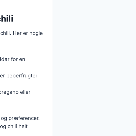
hili
hili. Her er nogle
ddar for en
ler peberfrugter
oregano eller
v og præferencer.
g chili helt