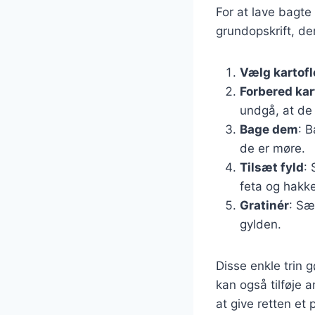
For at lave bagte 
grundopskrift, de
Vælg kartofl
Forbered kar
undgå, at de
Bage dem
: B
de er møre.
Tilsæt fyld
:
feta og hakket
Gratinér
: Sæ
gylden.
Disse enkle trin g
kan også tilføje a
at give retten et 