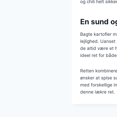
og chili helt sikk
En sund og
Bagte kartofler me
lejlighed. Uanset
de altid være et 
ideel ret for båd
Retten kombinerer
ønsker at spise 
med forskellige i
denne lækre ret.