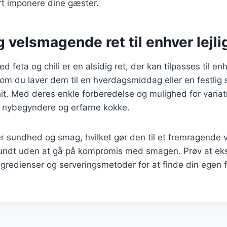
ert imponere dine gæster.
 velsmagende ret til enhver lejl
d feta og chili er en alsidig ret, der kan tilpasses til e
 om du laver dem til en hverdagsmiddag eller en festli
hit. Med deres enkle forberedelse og mulighed for variat
e nybegyndere og erfarne kokke.
 sundhed og smag, hvilket gør den til et fremragende v
sundt uden at gå på kompromis med smagen. Prøv at ek
ngredienser og serveringsmetoder for at finde din egen f