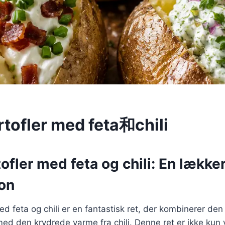
rtofler med feta和chili
ofler med feta og chili: En lække
on
ed feta og chili er en fantastisk ret, der kombinerer de
med den krydrede varme fra chili. Denne ret er ikke ku