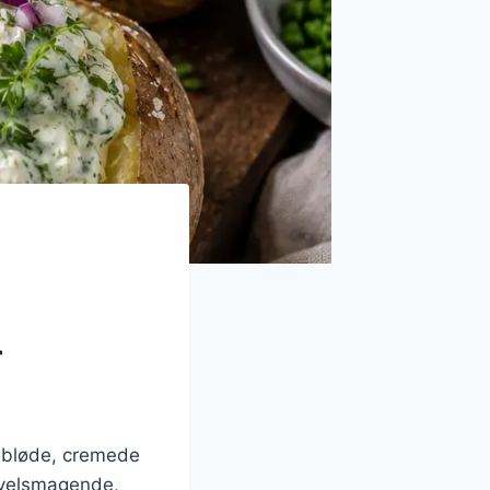
r
n bløde, cremede
n velsmagende,