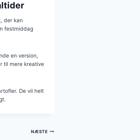
åltider
t, der kan
en festmiddag
inde en version,
 til mere kreative
ofler. De vil helt
gt.
NÆSTE