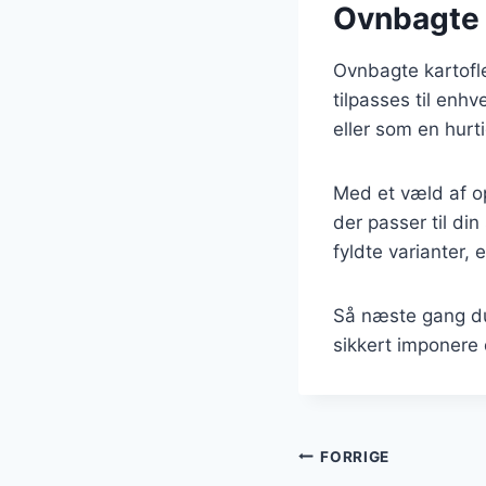
Ovnbagte ka
Ovnbagte kartofle
tilpasses til enh
eller som en hurt
Med et væld af op
der passer til di
fyldte varianter,
Så næste gang du 
sikkert imponere
Indlægsnavi
FORRIGE