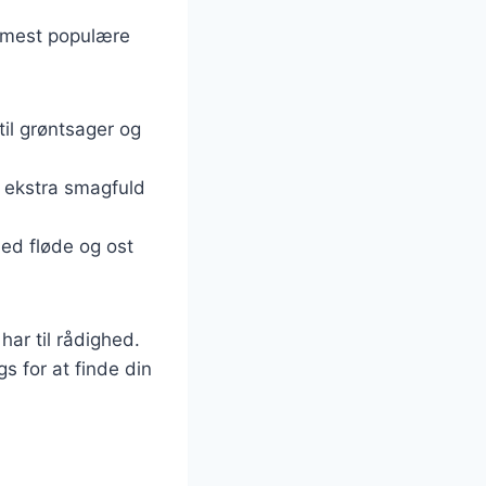
de mest populære
til grøntsager og
en ekstra smagfuld
med fløde og ost
har til rådighed.
s for at finde din