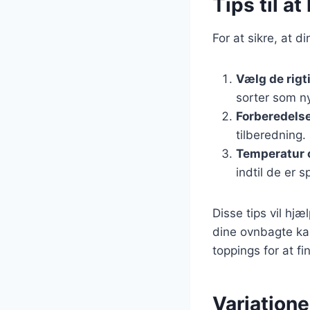
Tips til a
For at sikre, at d
Vælg de rigt
sorter som ny
Forberedels
tilberedning.
Temperatur o
indtil de er 
Disse tips vil h
dine ovnbagte kar
toppings for at fi
Variatione