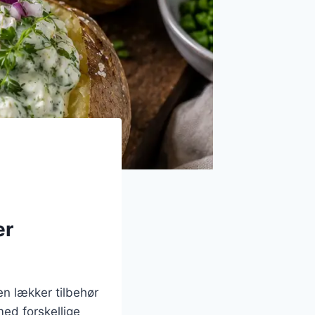
er
en lækker tilbehør
med forskellige