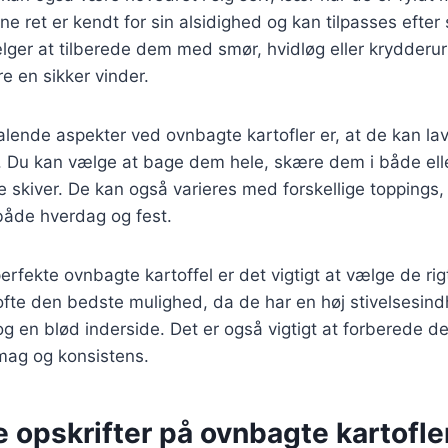
ne ret er kendt for sin alsidighed og kan tilpasses eft
er at tilberede dem med smør, hvidløg eller krydderurt
re en sikker vinder.
talende aspekter ved ovnbagte kartofler er, at de kan l
. Du kan vælge at bage dem hele, skære dem i både elle
e skiver. De kan også varieres med forskellige toppings,
il både hverdag og fest.
rfekte ovnbagte kartoffel er det vigtigt at vælge de rigt
ofte den bedste mulighed, da de har en høj stivelsesindh
g en blød inderside. Det er også vigtigt at forberede d
mag og konsistens.
e opskrifter på ovnbagte kartofle