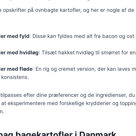
ge opskrifter på ovnbagte kartofler, og her er nogle af 
ler med fyld
: Disse kan fyldes med alt fra bacon og ost 
ler med hvidløg
: Tilsæt hakket hvidløg til smørret for 
ler med fløde
: En rig og cremet version, der kan laves 
 konsistens.
 tilpasses efter dine præferencer og de ingredienser, du 
 at eksperimentere med forskellige krydderier og topping
n.
 bag bagekartofler i Danmark