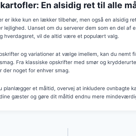
rtofler: En alsidig ret til alle m
r er ikke kun en lækker tilbehør, men også en alsidig re
ver lejlighed. Uanset om du serverer dem som en del af 
ig hverdagsret, vil de altid være et populært valg.
skrifter og variationer at vælge imellem, kan du nemt f
n smag. Fra klassiske opskrifter med smør og krydderurter
 er der noget for enhver smag.
planlægger et måltid, overvej at inkludere ovnbagte kart
 dine gæster og gøre dit måltid endnu mere mindeværdi
gation