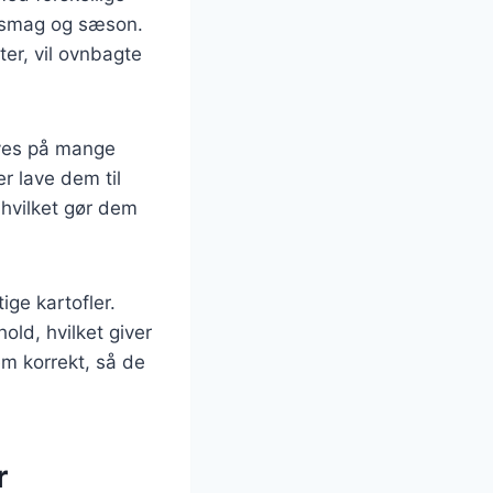
er smag og sæson.
er, vil ovnbagte
aves på mange
r lave dem til
 hvilket gør dem
ige kartofler.
old, hvilket giver
em korrekt, så de
r