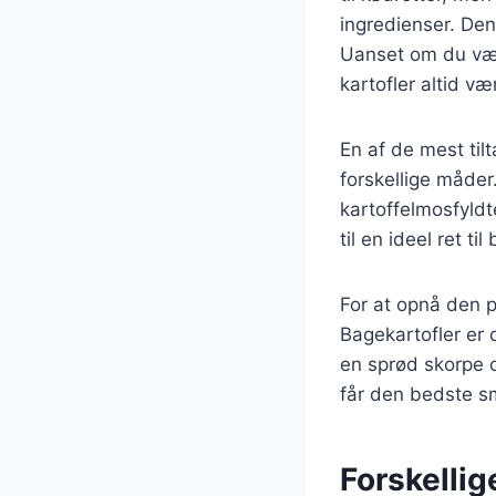
ingredienser. Den
Uanset om du vælg
kartofler altid væ
En af de mest til
forskellige måder
kartoffelmosfyldt
til en ideel ret t
For at opnå den pe
Bagekartofler er 
en sprød skorpe o
får den bedste s
Forskellig