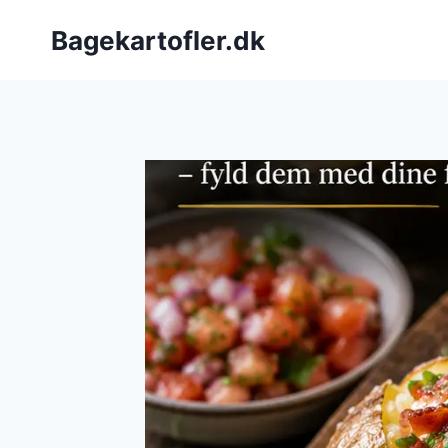
Fortsæt
Bagekartofler.dk
til
indhold