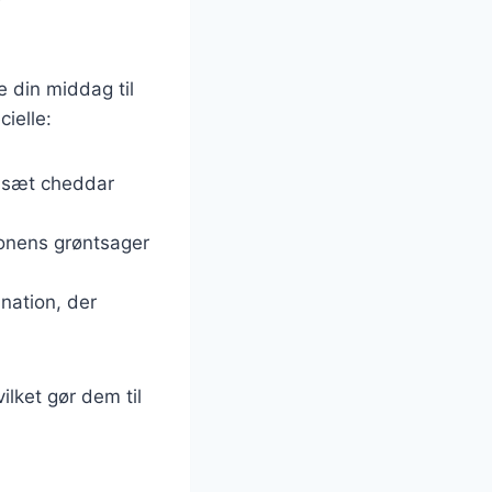
e din middag til
ielle:
Tilsæt cheddar
onens grøntsager
ination, der
lket gør dem til