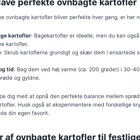
t lave perfekte ovnbagte kartofler
ine ovnbagte kartofler bliver perfekte hver gang, er her n
ige kartofler
: Bagekartofler er ideelle, men du kan ogs
e kartofler.
e
: Skrub kartoflerne grundigt og skær dem i ensartede s
g tid
: Bag dem ved høj varme (ca. 200 grader) i 30-40 
sprøde og gyldne.
jælpe dig med at opnå den perfekte balance mellem sprø
tofler. Husk også at eksperimentere med forskellige kr
nde din egen favorit.
r af ovnbagte kartofler til festlig