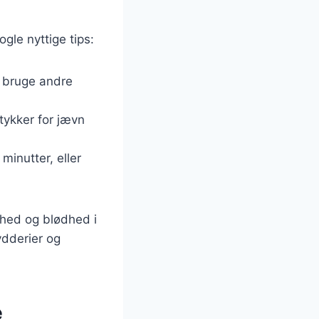
ogle nyttige tips:
å bruge andre
tykker for jævn
minutter, eller
dhed og blødhed i
ydderier og
e