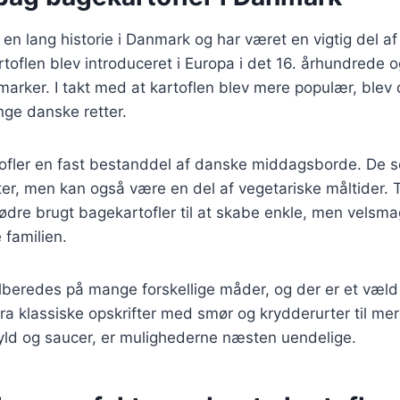
 en lang historie i Danmark og har været en vigtig del a
rtoflen blev introduceret i Europa i det 16. århundrede o
 marker. I takt med at kartoflen blev mere populær, blev
nge danske retter.
tofler en fast bestanddel af danske middagsborde. De s
tter, men kan også være en del af vegetariske måltider. T
dre brugt bagekartofler til at skabe enkle, men velsma
 familien.
ilberedes på mange forskellige måder, og der er et væld 
ra klassiske opskrifter med smør og krydderurter til m
fyld og saucer, er mulighederne næsten uendelige.