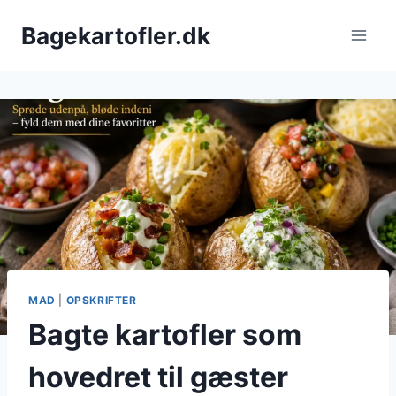
Fortsæt
Bagekartofler.dk
til
indhold
MAD
|
OPSKRIFTER
Bagte kartofler som
hovedret til gæster