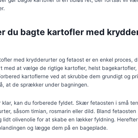
er gør bagte kartofler til en tidløs ret, der fortsat vil v
r.
r du bagte kartofler med krydde
tofler med krydderurter og fetaost er en enkel proces, 
rt med at vælge de rigtige kartofler, helst bagekartofler,
 Forbered kartoflerne ved at skrubbe dem grundigt og 
gå, at de sprækker under bagningen.
r klar, kan du forberede fyldet. Skær fetaosten i små te
ter, såsom timian, rosmarin eller dild. Bland fetaoste
 lidt olivenolie for at skabe en lækker fyldning. Herefte
blandingen og lægge dem på en bageplade.