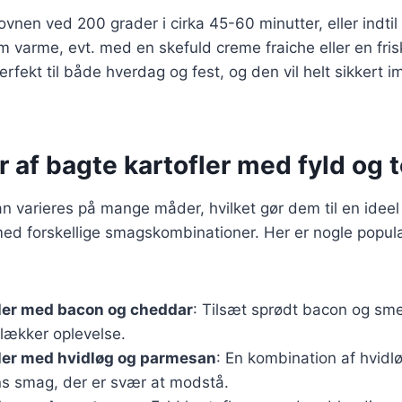
 ovnen ved 200 grader i cirka 45-60 minutter, eller indti
m varme, evt. med en skefuld creme fraiche eller en fris
erfekt til både hverdag og fest, og den vil helt sikkert 
r af bagte kartofler med fyld og 
n varieres på mange måder, hvilket gør dem til en ideel r
ed forskellige smagskombinationer. Her er nogle populæ
fler med bacon og cheddar
: Tilsæt sprødt bacon og sm
 lækker oplevelse.
fler med hvidløg og parmesan
: En kombination af hvid
ns smag, der er svær at modstå.