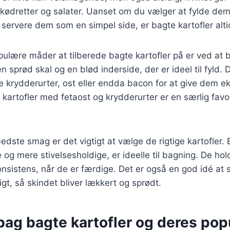
e kødretter og salater. Uanset om du vælger at fylde d
 servere dem som en simpel side, er bagte kartofler altid
pulære måder at tilberede bagte kartofler på er ved at 
n sprød skal og en blød inderside, der er ideel til fyld.
ige krydderurter, ost eller endda bacon for at give dem e
kartofler med fetaost og krydderurter er en særlig favorit
.
edste smag er det vigtigt at vælge de rigtige kartofler. 
e og mere stivelsesholdige, er ideelle til bagning. De ho
konsistens, når de er færdige. Det er også en god idé at
igt, så skindet bliver lækkert og sprødt.
bag bagte kartofler og deres popu