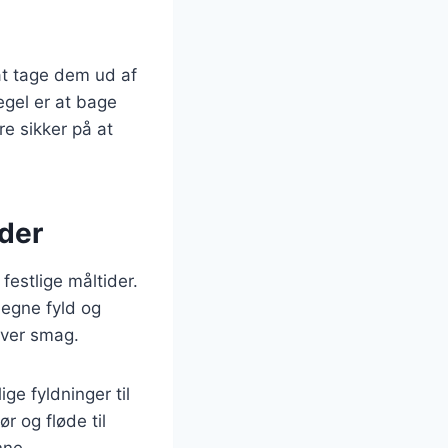
 at tage dem ud af
egel er at bage
e sikker på at
ider
festlige måltider.
 egne fyld og
nhver smag.
ge fyldninger til
r og fløde til