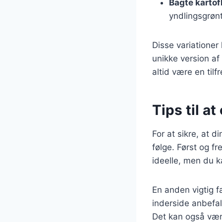
Bagte kartof
yndlingsgrønt
Disse variationer
unikke version af 
altid være en tilfr
Tips til a
For at sikre, at d
følge. Først og fr
ideelle, men du k
En anden vigtig f
inderside anbefal
Det kan også være