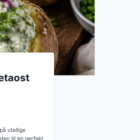
etaost
på utallige
den til en perfekt