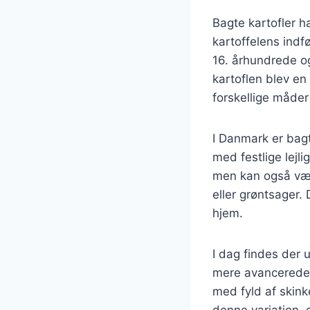
Bagte kartofler ha
kartoffelens indfø
16. århundrede og
kartoflen blev e
forskellige måder
I Danmark er bagt
med festlige lejl
men kan også vær
eller grøntsager.
hjem.
I dag findes der u
mere avancerede.
med fyld af skink