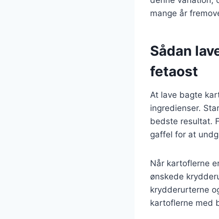
denne variation, d
mange år fremove
Sådan lave
fetaost
At lave bagte kar
ingredienser. Sta
bedste resultat.
gaffel for at und
Når kartoflerne e
ønskede krydderur
krydderurterne og
kartoflerne med 