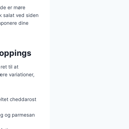
l de er møre
k salat ved siden
imponere dine
toppings
et til at
re variationer,
eltet cheddarost
løg og parmesan