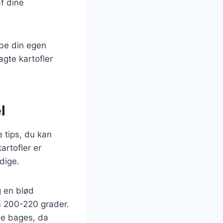
f dine
abe din egen
agte kartofler
l
e tips, du kan
artofler er
dige.
g en blød
m 200-220 grader.
de bages, da