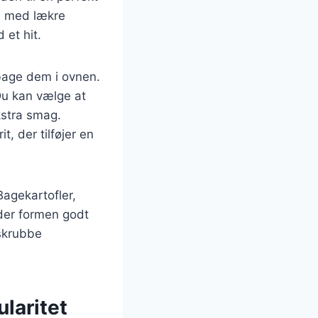
em med lækre
 et hit.
bage dem i ovnen.
 Du kan vælge at
kstra smag.
, der tilføjer en
Bagekartofler,
lder formen godt
 skrubbe
laritet