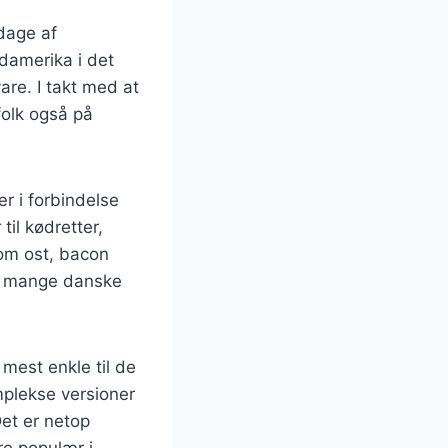
 dage af
ydamerika i det
re. I takt med at
folk også på
r i forbindelse
til kødretter,
om ost, bacon
af mange danske
 mest enkle til de
mplekse versioner
Det er netop