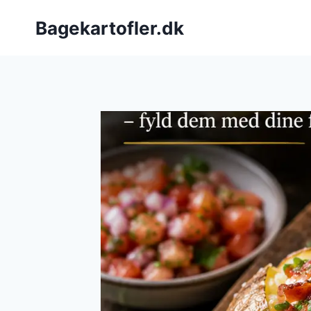
Fortsæt
Bagekartofler.dk
til
indhold