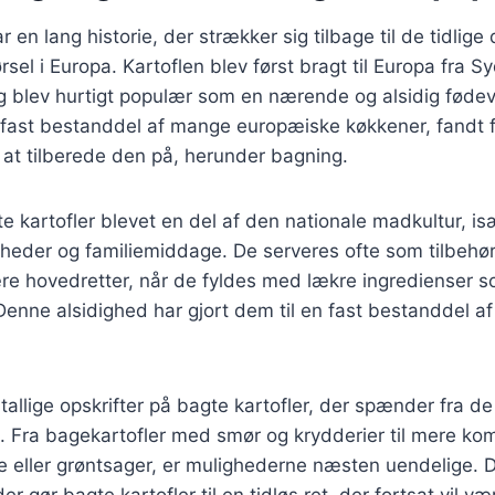
r en lang historie, der strækker sig tilbage til de tidlige
rsel i Europa. Kartoflen blev først bragt til Europa fra S
 blev hurtigt populær som en nærende og alsidig fødeva
n fast bestanddel af mange europæiske køkkener, fandt 
 at tilberede den på, herunder bagning.
e kartofler blevet en del af den nationale madkultur, isæ
igheder og familiemiddage. De serveres ofte som tilbehør 
e hovedretter, når de fyldes med lækre ingredienser s
 Denne alsidighed har gjort dem til en fast bestanddel 
tallige opskrifter på bagte kartofler, der spænder fra de
 Fra bagekartofler med smør og krydderier til mere ko
e eller grøntsager, er mulighederne næsten uendelige. 