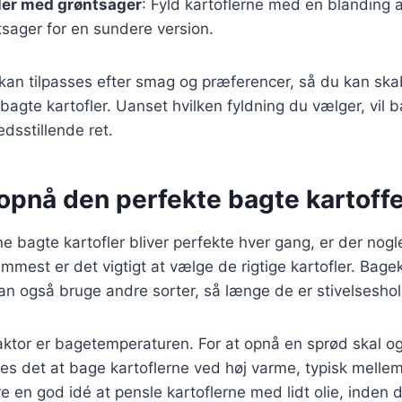
ler med grøntsager
: Fyld kartoflerne med en blanding a
sager for en sundere version.
 kan tilpasses efter smag og præferencer, så du kan sk
bagte kartofler. Uanset hvilken fyldning du vælger, vil b
edsstillende ret.
t opnå den perfekte bagte kartoffe
ine bagte kartofler bliver perfekte hver gang, er der nogl
emmest er det vigtigt at vælge de rigtige kartofler. Bagek
an også bruge andre sorter, så længe de er stivelseshol
aktor er bagetemperaturen. For at opnå en sprød skal o
es det at bage kartoflerne ved høj varme, typisk melle
 en god idé at pensle kartoflerne med lidt olie, inden 