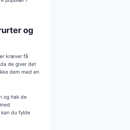
ære populær i
rurter og
der kræver få
 da de giver det
prikke dem med en
rn og hak de
n med
r kan du fylde