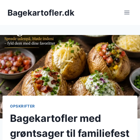
Fortsæt
Bagekartofler.dk
til
indhold
OPSKRIFTER
Bagekartofler med
grøntsager til familiefest