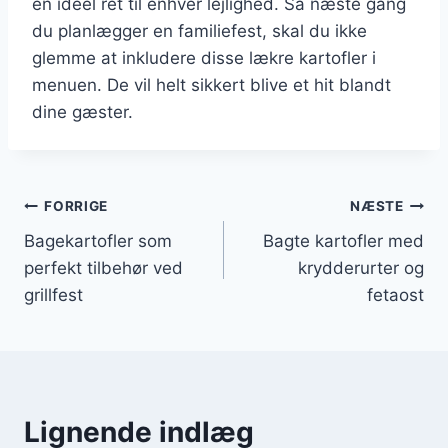
en ideel ret til enhver lejlighed. Så næste gang
du planlægger en familiefest, skal du ikke
glemme at inkludere disse lækre kartofler i
menuen. De vil helt sikkert blive et hit blandt
dine gæster.
Indlægsnavigation
FORRIGE
NÆSTE
Bagekartofler som
Bagte kartofler med
perfekt tilbehør ved
krydderurter og
grillfest
fetaost
Lignende indlæg