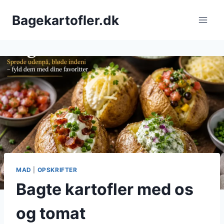
Fortsæt
Bagekartofler.dk
til
indhold
MAD
|
OPSKRIFTER
Bagte kartofler med os
og tomat