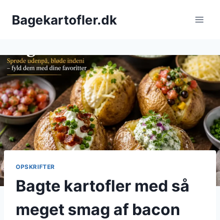
Fortsæt
Bagekartofler.dk
til
indhold
OPSKRIFTER
Bagte kartofler med så
meget smag af bacon