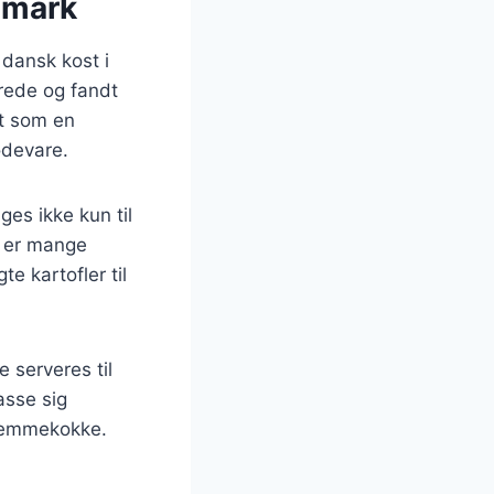
nmark
 dansk kost i
drede og fandt
et som en
ødevare.
es ikke kun til
r er mange
te kartofler til
 serveres til
asse sig
hjemmekokke.