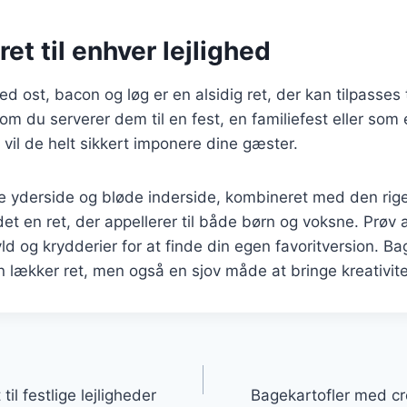
ret til enhver lejlighed
d ost, bacon og løg er en alsidig ret, der kan tilpasses 
om du serverer dem til en fest, en familiefest eller som 
il de helt sikkert imponere dine gæster.
 yderside og bløde inderside, kombineret med den rige
det en ret, der appellerer til både børn og voksne. Prøv
yld og krydderier for at finde din egen favoritversion. B
en lækker ret, men også en sjov måde at bringe kreativitet
gation
til festlige lejligheder
Bagekartofler med c