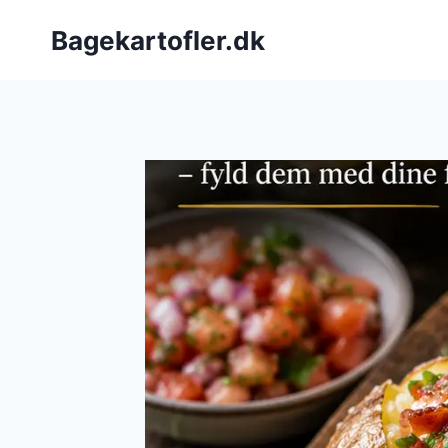
Fortsæt
Bagekartofler.dk
til
indhold