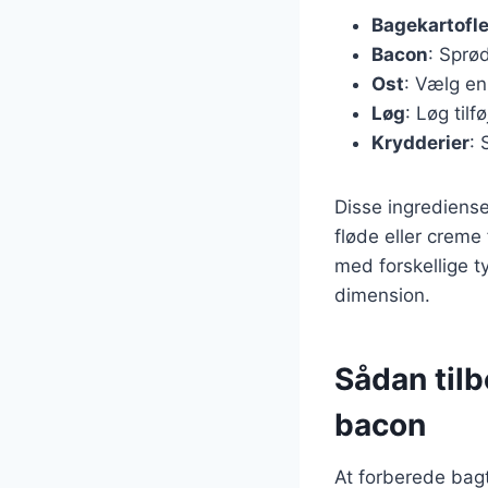
Bagekartofle
Bacon
: Sprød
Ost
: Vælg en
Løg
: Løg til
Krydderier
: 
Disse ingrediense
fløde eller creme
med forskellige t
dimension.
Sådan tilb
bacon
At forberede bagt