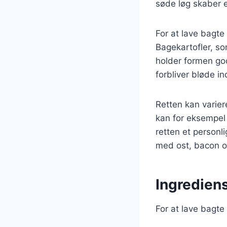
søde løg skaber 
For at lave bagte
Bagekartofler, som
holder formen go
forbliver bløde in
Retten kan varie
kan for eksempel t
retten et personl
med ost, bacon og 
Ingrediens
For at lave bagte