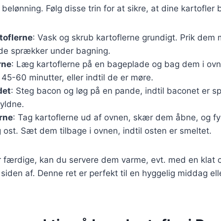
belønning. Følg disse trin for at sikre, at dine kartofler 
toflerne
: Vask og skrub kartoflerne grundigt. Prik dem 
 de sprækker under bagning.
rne
: Læg kartoflerne på en bageplade og bag dem i ov
 45-60 minutter, eller indtil de er møre.
det
: Steg bacon og løg på en pande, indtil baconet er s
yldne.
erne
: Tag kartoflerne ud af ovnen, skær dem åbne, og 
 ost. Sæt dem tilbage i ovnen, indtil osten er smeltet.
r færdige, kan du servere dem varme, evt. med en klat 
 siden af. Denne ret er perfekt til en hyggelig middag el