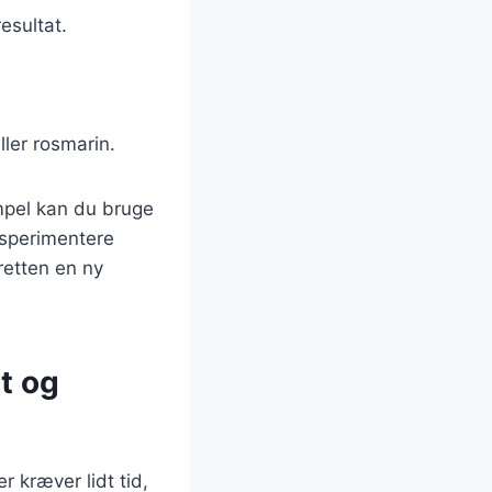
esultat.
ller rosmarin.
mpel kan du bruge
ksperimentere
retten en ny
t og
 kræver lidt tid,