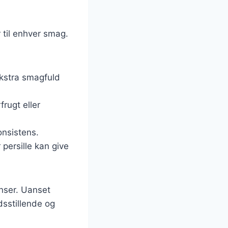
 til enhver smag.
 ekstra smagfuld
frugt eller
onsistens.
 persille kan give
enser. Uanset
dsstillende og