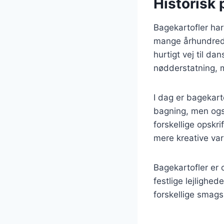
Historisk 
Bagekartofler har
mange århundreder
hurtigt vej til d
nødderstatning, 
I dag er bagekart
bagning, men også
forskellige opskri
mere kreative var
Bagekartofler er 
festlige lejlighed
forskellige smags