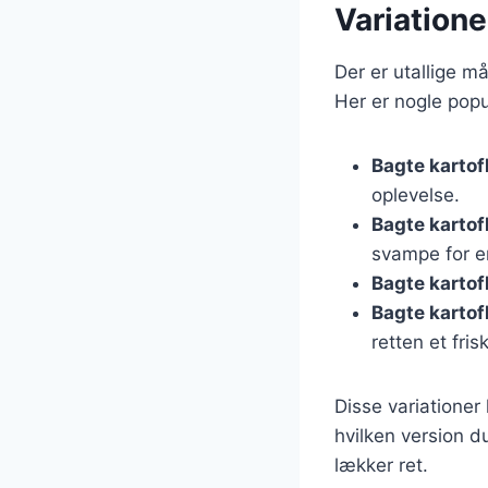
Variatione
Der er utallige m
Her er nogle popu
Bagte kartof
oplevelse.
Bagte kartof
svampe for e
Bagte kartof
Bagte kartof
retten et frisk
Disse variationer
hvilken version du
lækker ret.