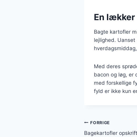
En lækker 
Bagte kartofler me
lejlighed. Uanset 
hverdagsmiddag, v
Med deres sprøde
bacon og løg, er 
med forskellige f
fyld er ikke kun 
Indlægsnavi
FORRIGE
Bagekartofler opskrift 