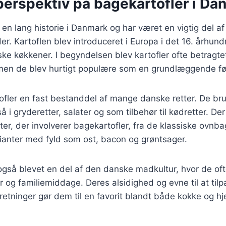
perspektiv på bagekartofler i Da
 en lang historie i Danmark og har været en vigtig del af
. Kartoflen blev introduceret i Europa i det 16. århun
anske køkkener. I begyndelsen blev kartofler ofte betragt
men de blev hurtigt populære som en grundlæggende f
ofler en fast bestanddel af mange danske retter. De brug
 i gryderetter, salater og som tilbehør til kødretter. De
fter, der involverer bagekartofler, fra de klassiske ovnbag
ianter med fyld som ost, bacon og grøntsager.
også blevet en del af den danske madkultur, hvor de ofte
er og familiemiddage. Deres alsidighed og evne til at tilp
retninger gør dem til en favorit blandt både kokke og 