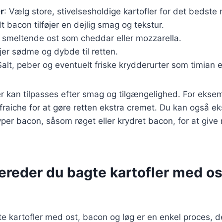
r
: Vælg store, stivelsesholdige kartofler for det bedste r
t bacon tilføjer en dejlig smag og tekstur.
 smeltende ost som cheddar eller mozzarella.
føjer sødme og dybde til retten.
Salt, peber og eventuelt friske krydderurter som timian e
r kan tilpasses efter smag og tilgængelighed. For ekse
 fraiche for at gøre retten ekstra cremet. Du kan også e
yper bacon, såsom røget eller krydret bacon, for at give 
ereder du bagte kartofler med os
e kartofler med ost, bacon og løg er en enkel proces, der