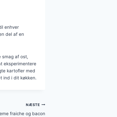
til enhver
en del af en
 smag af ost,
 at eksperimentere
agte kartofler med
 ind i dit køkken.
NÆSTE
reme fraiche og bacon