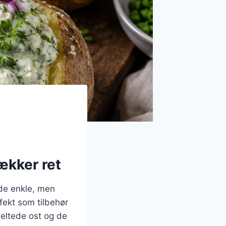
ækker ret
 de enkle, men
fekt som tilbehør
meltede ost og de