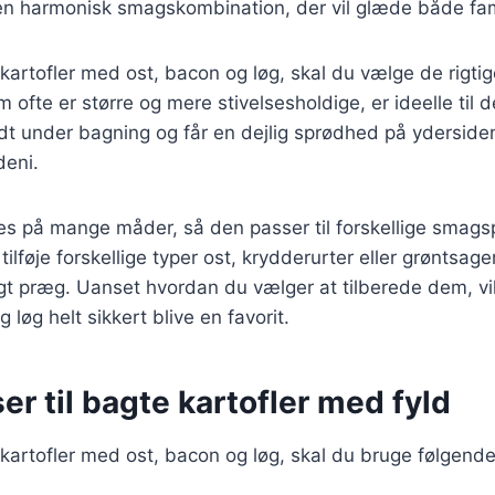
en harmonisk smagskombination, der vil glæde både fam
 kartofler med ost, bacon og løg, skal du vælge de rigtige
 ofte er større og mere stivelsesholdige, er ideelle til 
dt under bagning og får en dejlig sprødhed på ydersid
deni.
res på mange måder, så den passer til forskellige smag
ilføje forskellige typer ost, krydderurter eller grøntsager
igt præg. Uanset hvordan du vælger at tilberede dem, vil
løg helt sikkert blive en favorit.
er til bagte kartofler med fyld
 kartofler med ost, bacon og løg, skal du bruge følgende