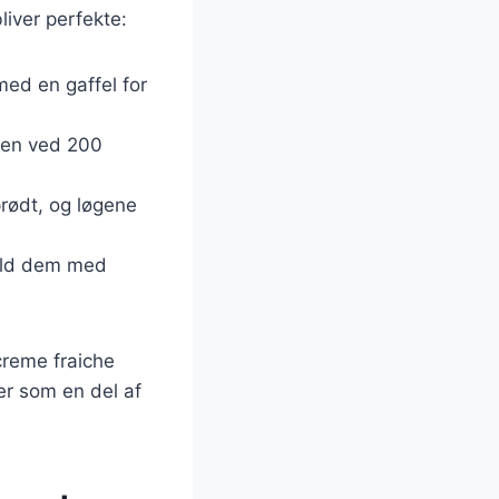
bliver perfekte:
med en gaffel for
nen ved 200
prødt, og løgene
fyld dem med
creme fraiche
ler som en del af