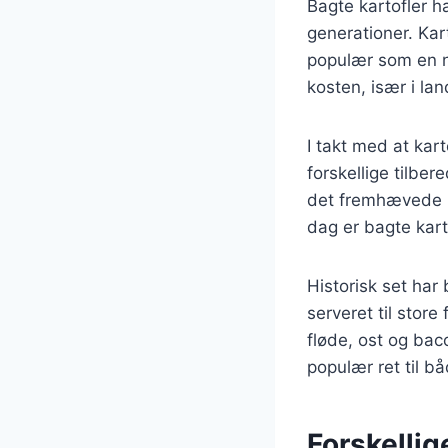
Bagte kartofler h
generationer. Kar
populær som en næ
kosten, især i lan
I takt med at ka
forskellige tilbe
det fremhævede k
dag er bagte kar
Historisk set har 
serveret til store
fløde, ost og baco
populær ret til b
Forskellig