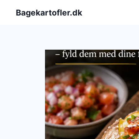
Fortsæt
Bagekartofler.dk
til
indhold