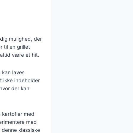
idig mulighed, der
til en grillet
altid være et hit.
e kan laves
et ikke indeholder
 hvor der kan
 kartofler med
perimentere med
f denne klassiske