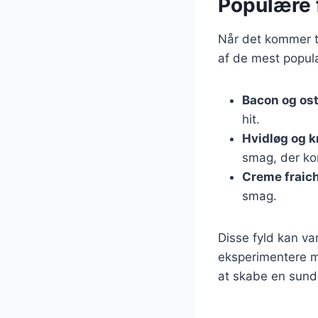
Populære f
Når det kommer ti
af de mest populær
Bacon og os
hit.
Hvidløg og k
smag, der ko
Creme fraich
smag.
Disse fyld kan va
eksperimentere me
at skabe en sunde