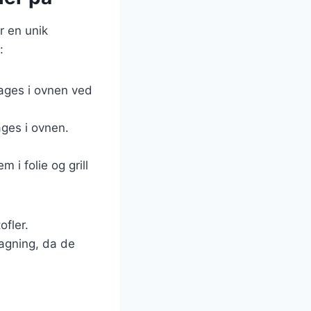
r en unik
:
bages i ovnen ved
ages i ovnen.
 i folie og grill
ofler.
bagning, da de