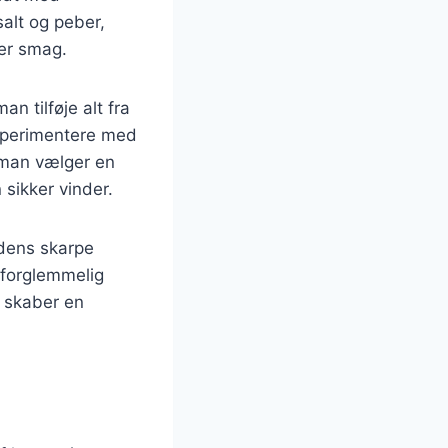
salt og peber,
ver smag.
n tilføje alt fra
ksperimentere med
 man vælger en
 sikker vinder.
odens skarpe
uforglemmelig
 skaber en