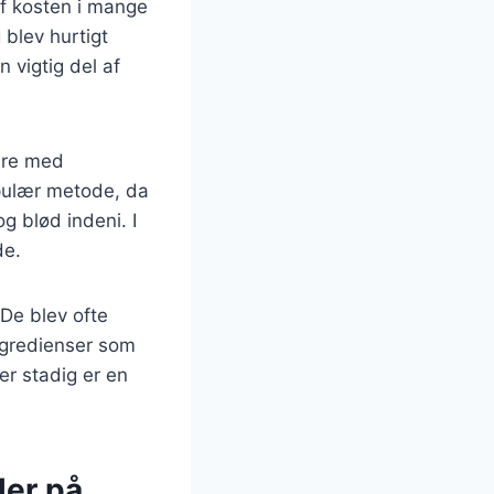
af kosten i mange
 blev hurtigt
 vigtig del af
ere med
opulær metode, da
 blød indeni. I
de.
 De blev ofte
ingredienser som
er stadig er en
ler på