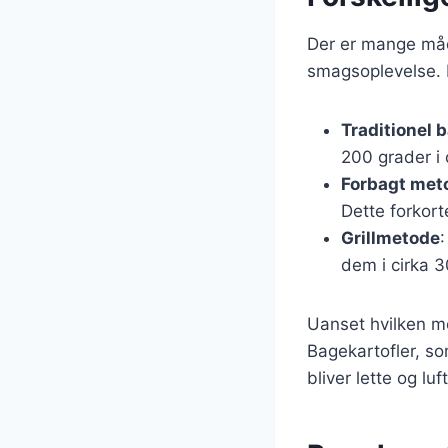
Der er mange måde
smagsoplevelse. 
Traditionel 
200 grader i 
Forbagt met
Dette forkort
Grillmetode
:
dem i cirka 3
Uanset hvilken me
Bagekartofler, som
bliver lette og luf