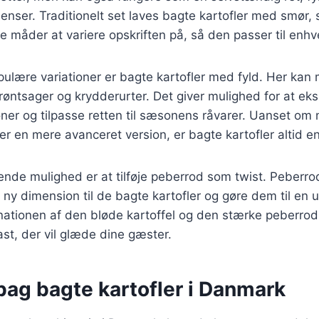
ienser. Traditionelt set laves bagte kartofler med smør, 
ge måder at variere opskriften på, så den passer til enh
ulære variationer er bagte kartofler med fyld. Her kan ma
grøntsager og krydderurter. Det giver mulighed for at e
er og tilpasse retten til sæsonens råvarer. Uanset om
ler en mere avanceret version, er bagte kartofler altid en
de mulighed er at tilføje peberrod som twist. Peberr
ny dimension til de bagte kartofler og gøre dem til en 
nationen af den bløde kartoffel og den stærke peberrod
ast, der vil glæde dine gæster.
bag bagte kartofler i Danmark