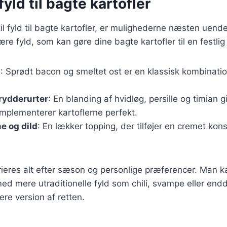
yld til bagte kartofler
l fyld til bagte kartofler, er mulighederne næsten uende
e fyld, som kan gøre dine bagte kartofler til en festlig 
t
: Sprødt bacon og smeltet ost er en klassisk kombination
rydderurter
: En blanding af hvidløg, persille og timian gi
mplementerer kartoflerne perfekt.
e og dild
: En lækker topping, der tilføjer en cremet kons
rieres alt efter sæson og personlige præferencer. Man 
d mere utraditionelle fyld som chili, svampe eller end
re version af retten.