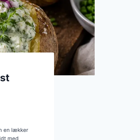
st
un en lækker
yldt med