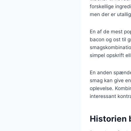
forskellige ingred
men der er utalli
En af de mest pop
bacon og ost til 
smagskombination
simpel opskrift el
En anden spænden
smag kan give en 
oplevelse. Kombi
interessant kontr
Historien 