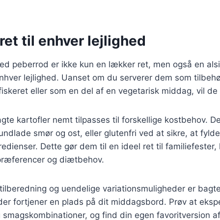
ret til enhver lejlighed
ed peberrod er ikke kun en lækker ret, men også en als
enhver lejlighed. Uanset om du serverer dem som tilbehør 
iskeret eller som en del af en vegetarisk middag, vil de 
te kartofler nemt tilpasses til forskellige kostbehov. D
ndlade smør og ost, eller glutenfri ved at sikre, at fyld
edienser. Dette gør dem til en ideel ret til familiefester,
 præferencer og diætbehov.
ilberedning og uendelige variationsmuligheder er bagte
der fortjener en plads på dit middagsbord. Prøv at eks
og smagskombinationer, og find din egen favoritversion a