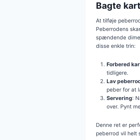
Bagte kart
At tilføje peberro
Peberrodens skar
spændende dimens
disse enkle trin:
Forbered kar
tidligere.
Lav peberro
peber for at 
Servering
: 
over. Pynt me
Denne ret er perf
peberrod vil helt