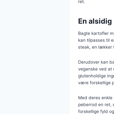
ret.
En alsidig 
Bagte kartofler m
kan tilpasses til 
steak, en lækker f
Derudover kan bag
veganske ved at u
glutenholdige ingr
være forskellige
Med deres enkle t
peberrod en ret, 
forskellige fyld 