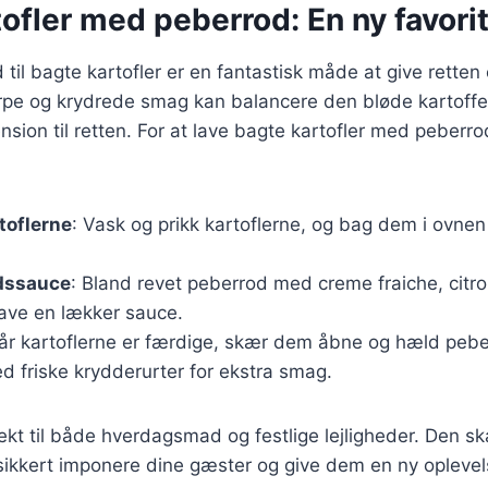
ofler med peberrod: En ny favori
d til bagte kartofler er en fantastisk måde at give retten e
pe og krydrede smag kan balancere den bløde kartoffel 
ion til retten. For at lave bagte kartofler med peberr
toflerne
: Vask og prikk kartoflerne, og bag dem i ovne
dssauce
: Bland revet peberrod med creme fraiche, citro
lave en lækker sauce.
Når kartoflerne er færdige, skær dem åbne og hæld peb
d friske krydderurter for ekstra smag.
ekt til både hverdagsmad og festlige lejligheder. Den s
 sikkert imponere dine gæster og give dem en ny oplevel