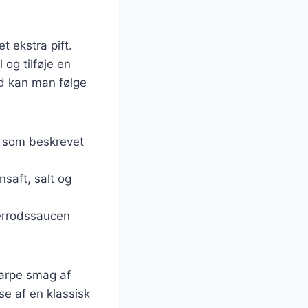
t
t ekstra pift.
og tilføje en
od kan man følge
n som beskrevet
nsaft, salt og
errodssaucen
karpe smag af
se af en klassisk