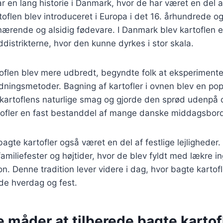
ar en lang historie i Danmark, hvor de har været en del 
toflen blev introduceret i Europa i det 16. århundrede og
rende og alsidig fødevare. I Danmark blev kartoflen en
ddistrikterne, hvor den kunne dyrkes i stor skala.
rtoflen blev mere udbredt, begyndte folk at eksperiment
redningsmetoder. Bagning af kartofler i ovnen blev en p
artoflens naturlige smag og gjorde den sprød udenpå og
tofler en fast bestanddel af mange danske middagsbor
bagte kartofler også været en del af festlige lejligheder.
 familiefester og højtider, hvor de blev fyldt med lækre 
n. Denne tradition lever videre i dag, hvor bagte kartofl
åde hverdag og fest.
e måder at tilberede bagte kartof