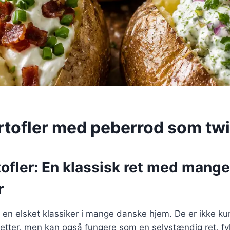
rtofler med peberrod som twi
ofler: En klassisk ret med mange
r
r en elsket klassiker i mange danske hjem. De er ikke k
dretter, men kan også fungere som en selvstændig ret, f