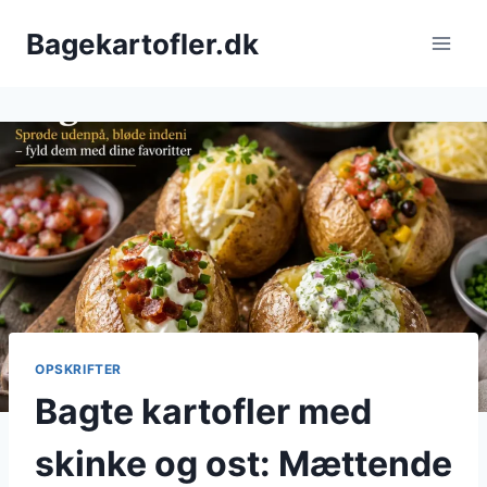
Fortsæt
Bagekartofler.dk
til
indhold
OPSKRIFTER
Bagte kartofler med
skinke og ost: Mættende