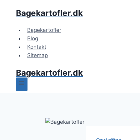
Fortsæt
Bagekartofler.dk
til
indhold
Bagekartofler
Blog
Kontakt
Sitemap
Bagekartofler.dk