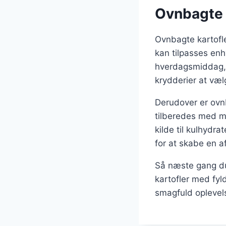
Ovnbagte k
Ovnbagte kartofle
kan tilpasses enh
hverdagsmiddag, en
krydderier at væl
Derudover er ovnb
tilberedes med mi
kilde til kulhydr
for at skabe en a
Så næste gang du
kartofler med fyld
smagfuld oplevel