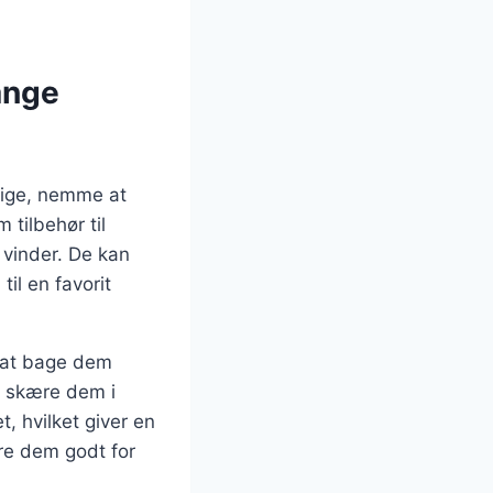
ange
idige, nemme at
tilbehør til
 vinder. De kan
til en favorit
d at bage dem
å skære dem i
t, hvilket giver en
dre dem godt for