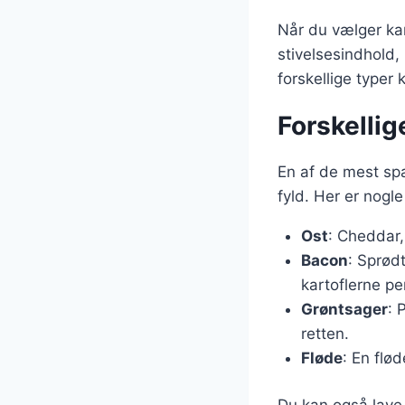
Når du vælger kar
stivelsesindhold,
forskellige typer 
Forskellig
En af de mest spæ
fyld. Her er nogl
Ost
: Cheddar,
Bacon
: Sprød
kartoflerne pe
Grøntsager
: 
retten.
Fløde
: En flø