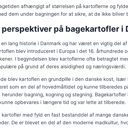
agetiden afhængigt af størrelsen på kartoflerne og fylde
med dem under bagningen for at sikre, at de ikke bliver 
 perspektiver på bagekartofler 
 en lang historie i Danmark og har været en vigtig del a
rtoflen blev introduceret i Europa i det 16. århundrede o
kkener. I begyndelsen blev kartoflerne ofte betragtet m
populære på grund af deres alsidighed og næringsværdi.
ede blev kartoflen en grundpille i den danske kost, isæ
veret som en del af hovedmåltidet og kunne tilberedes 
, herunder bagning, kogning og stegning. Bagekartofler 
unne opbevares i længere tid og var lette at tilberede.
e kartofler med fyld en fast bestanddel af mange dans
gheder. De er blevet en del af den moderne madkultur, hv