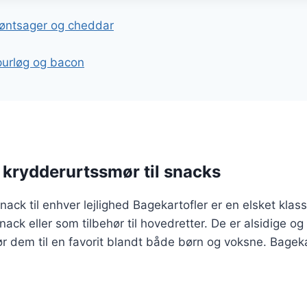
gation
røntsager og cheddar
purløg og bacon
 krydderurtssmør til snacks
nack til enhver lejlighed Bagekartofler er en elsket klas
ck eller som tilbehør til hovedretter. De er alsidige o
gør dem til en favorit blandt både børn og voksne. Bage