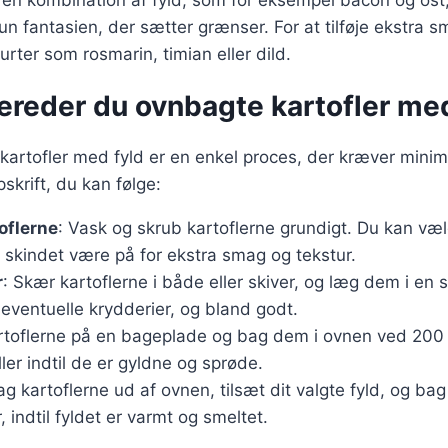
en kombination af fyld, som for eksempel bacon og ost,
kun fantasien, der sætter grænser. For at tilføje ekstra
urter som rosmarin, timian eller dild.
ereder du ovnbagte kartofler med
kartofler med fyld er en enkel proces, der kræver minim
skrift, du kan følge:
oflerne
: Vask og skrub kartoflerne grundigt. Du kan væl
 skindet være på for ekstra smag og tekstur.
r
: Skær kartoflerne i både eller skiver, og læg dem i en sk
 eventuelle krydderier, og bland godt.
rtoflerne på en bageplade og bag dem i ovnen ved 200 
ller indtil de er gyldne og sprøde.
ag kartoflerne ud af ovnen, tilsæt dit valgte fyld, og ba
 indtil fyldet er varmt og smeltet.