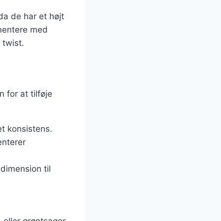
da de har et højt
imentere med
 twist.
or at tilføje
t konsistens.
enterer
 dimension til