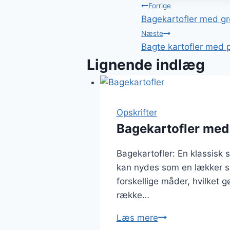
Indlægsnavi
Forrige
Bagekartofler med g
Næste
Bagte kartofler med 
Lignende indlæg
Opskrifter
Bagekartofler med
Bagekartofler: En klassisk s
kan nydes som en lækker sna
forskellige måder, hvilket 
række…
Bagekartofler
Læs mere