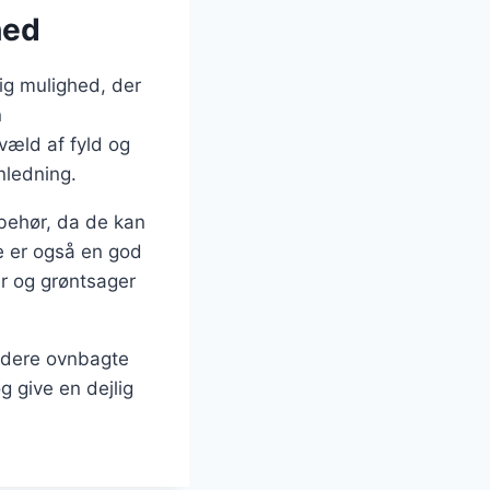
hed
ig mulighed, der
n
 væld af fyld og
nledning.
lbehør, da de kan
De er også en god
er og grøntsager
ludere ovnbagte
g give en dejlig