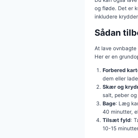
Du kan også lave 
og fløde. Det er 
inkludere krydder
Sådan tilb
At lave ovnbagte 
Her er en grundop
Forbered kart
dem eller lade
Skær og kryd
salt, peber og
Bage
: Læg ka
40 minutter, e
Tilsæt fyld
: T
10-15 minutter,