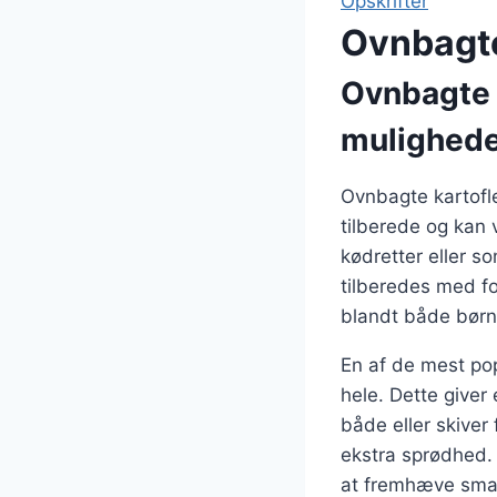
Opskrifter
Ovnbagte
Ovnbagte 
mulighed
Ovnbagte kartofle
tilberede og kan 
kødretter eller s
tilberedes med for
blandt både børn
En af de mest po
hele. Dette giver
både eller skiver 
ekstra sprødhed. 
at fremhæve sma