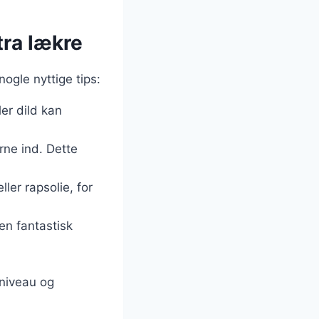
tra lækre
nogle nyttige tips:
ler dild kan
erne ind. Dette
ller rapsolie, for
en fantastisk
 niveau og