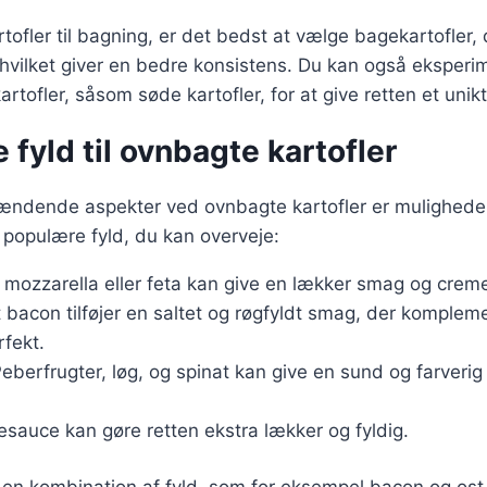
tofler til bagning, er det bedst at vælge bagekartofler, 
 hvilket giver en bedre konsistens. Du kan også eksper
kartofler, såsom søde kartofler, for at give retten et unikt
e fyld til ovnbagte kartofler
ndende aspekter ved ovnbagte kartofler er muligheden f
e populære fyld, du kan overveje:
 mozzarella eller feta kan give en lækker smag og creme
t bacon tilføjer en saltet og røgfyldt smag, der komplem
rfekt.
Peberfrugter, løg, og spinat kan give en sund og farverig
desauce kan gøre retten ekstra lækker og fyldig.