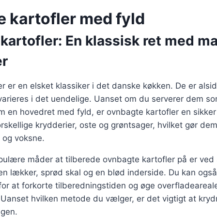
 kartofler med fyld
kartofler: En klassisk ret med m
er
r er en elsket klassiker i det danske køkken. De er als
varieres i det uendelige. Uanset om du serverer dem som 
om en hovedret med fyld, er ovnbagte kartofler en sikker
skellige krydderier, oste og grøntsager, hvilket gør dem 
 og voksne.
pulære måder at tilberede ovnbagte kartofler på er ve
 en lækker, sprød skal og en blød inderside. Du kan ogs
for at forkorte tilberedningstiden og øge overfladeareale
Uanset hvilken metode du vælger, er det vigtigt at kry
gen.