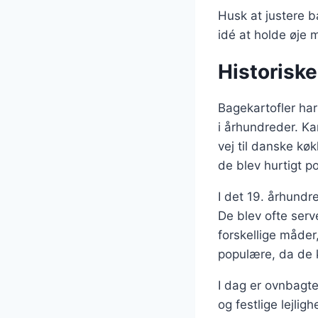
Husk at justere b
idé at holde øje 
Historiske
Bagekartofler har
i århundreder. Ka
vej til danske kø
de blev hurtigt 
I det 19. århundr
De blev ofte ser
forskellige måder
populære, da de k
I dag er ovnbagt
og festlige lejli