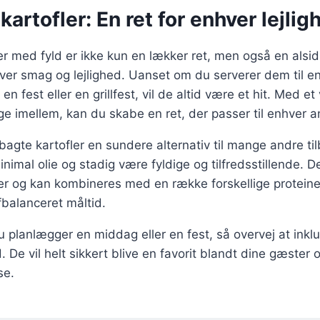
artofler: En ret for enhver lejlig
r med fyld er ikke kun en lækker ret, men også en alsid
ver smag og lejlighed. Uanset om du serverer dem til e
 fest eller en grillfest, vil de altid være et hit. Med et
ge imellem, kan du skabe en ret, der passer til enhver a
agte kartofler en sundere alternativ til mange andre ti
nimal olie og stadig være fyldige og tilfredsstillende. 
ater og kan kombineres med en række forskellige protein
fbalanceret måltid.
 planlægger en middag eller en fest, så overvej at ink
. De vil helt sikkert blive en favorit blandt dine gæster o
se.