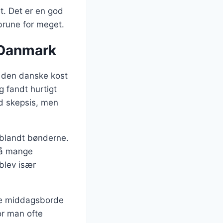
t. Det er en god
brune for meget.
i Danmark
f den danske kost
g fandt hurtigt
ed skepsis, men
r blandt bønderne.
på mange
blev især
ke middagsborde
or man ofte