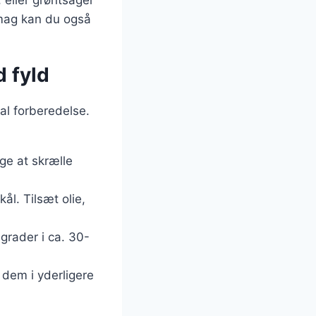
 eller grøntsager
 smag kan du også
 fyld
al forberedelse.
ge at skrælle
ål. Tilsæt olie,
grader i ca. 30-
g dem i yderligere