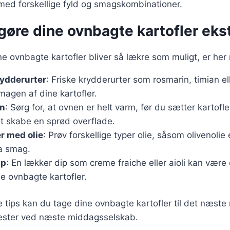
med forskellige fyld og smagskombinationer.
t gøre dine ovnbagte kartofler eks
ine ovnbagte kartofler bliver så lækre som muligt, er her 
rydderurter
: Friske krydderurter som rosmarin, timian el
smagen af dine kartofler.
n
: Sørg for, at ovnen er helt varm, før du sætter kartofl
t skabe en sprød overflade.
r med olie
: Prøv forskellige typer olie, såsom olivenolie e
ra smag.
ip
: En lækker dip som creme fraiche eller aioli kan være 
dine ovnbagte kartofler.
e tips kan du tage dine ovnbagte kartofler til det næste
æster ved næste middagsselskab.