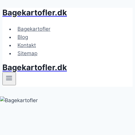
Bagekartofler.dk
Fortsæt
til
indhold
Bagekartofler
Blog
Kontakt
Sitemap
Bagekartofler.dk