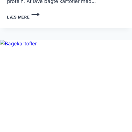
protein. At lave bagte kartofler med…
BAGTE
LÆS MERE
KARTOFLER
FYLDT
MED
LAKS