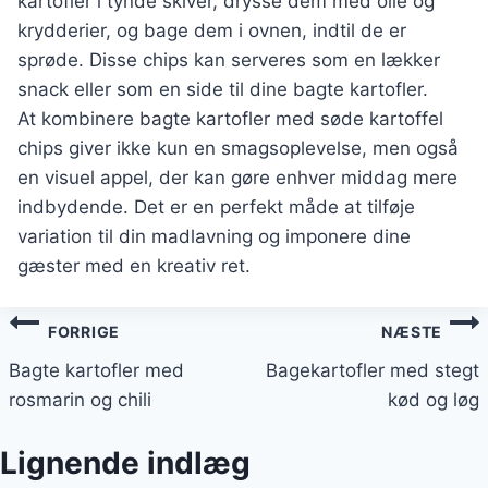
kartofler i tynde skiver, drysse dem med olie og
krydderier, og bage dem i ovnen, indtil de er
sprøde. Disse chips kan serveres som en lækker
snack eller som en side til dine bagte kartofler.
At kombinere bagte kartofler med søde kartoffel
chips giver ikke kun en smagsoplevelse, men også
en visuel appel, der kan gøre enhver middag mere
indbydende. Det er en perfekt måde at tilføje
variation til din madlavning og imponere dine
gæster med en kreativ ret.
Indlægsnavigation
FORRIGE
NÆSTE
Bagte kartofler med
Bagekartofler med stegt
rosmarin og chili
kød og løg
Lignende indlæg