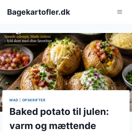
Fortsæt
Bagekartofler.dk
til
indhold
MAD
|
OPSKRIFTER
Baked potato til julen:
varm og mættende