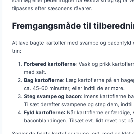
som løg eller peberfrugter for ekstra smag og farve.
tilpasses efter sæsonens råvarer.
Fremgangsmåde til tilberedni
At lave bagte kartofler med svampe og baconfyld e
trin:
Forbered kartoflerne
: Vask og prikk kartofl
med salt.
Bag kartoflerne
: Læg kartoflerne på en bage
ca. 45-60 minutter, eller indtil de er møre.
Steg svampe og bacon
: Imens kartoflerne b
Tilsæt derefter svampene og steg dem, indtil 
Fyld kartoflerne
: Når kartoflerne er færdig
baconblandingen. Tilsæt evt. lidt revet ost på
Server de fyldte kartofler varme, evt. med en klat c