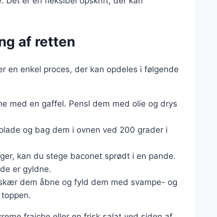
 Det er en fleksibel opskrift, der kan
ng af retten
r en enkel proces, der kan opdeles i følgende
erne med en gaffel. Pensl dem med olie og drys
plade og bag dem i ovnen ved 200 grader i
ager, kan du stege baconet sprødt i en pande.
de er gyldne.
e, skær dem åbne og fyld dem med svampe- og
 toppen.
reme fraiche eller en frisk salat ved siden af.