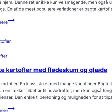
hjem. Denne ret er ikke kun velsmagende, men også utro
gs. En af de mest populære variationer er bagte kartofl
Bagte
mere
kartofler
med
fyld
af
skinke
fter
og
grøntsager
te kartofler med flødeskum og glæde
kartofler: En klassisk ret med mange variationer Bagte 
un en lækker tilbehør til hovedretter, men kan også fung
ienser. Den enkle tilberedning og muligheden for at til
Bagte
mere