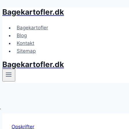
Bagekartofler.dk
Fortsæt
til
indhold
Bagekartofler
Blog
Kontakt
Sitemap
Bagekartofler.dk
Opskrifter