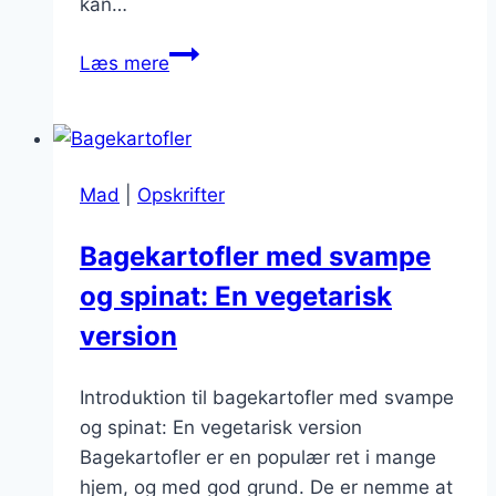
kan…
Bagekartofler
Læs mere
med
grillet
kylling
og
Mad
|
Opskrifter
tomater
Bagekartofler med svampe
og spinat: En vegetarisk
version
Introduktion til bagekartofler med svampe
og spinat: En vegetarisk version
Bagekartofler er en populær ret i mange
hjem, og med god grund. De er nemme at