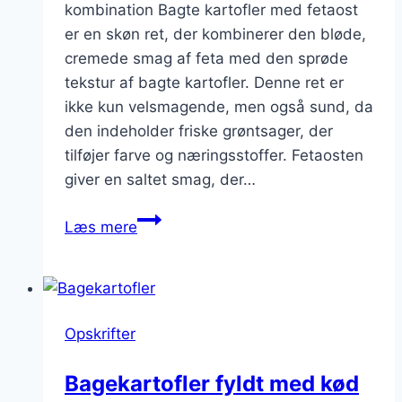
kombination Bagte kartofler med fetaost
er en skøn ret, der kombinerer den bløde,
cremede smag af feta med den sprøde
tekstur af bagte kartofler. Denne ret er
ikke kun velsmagende, men også sund, da
den indeholder friske grøntsager, der
tilføjer farve og næringsstoffer. Fetaosten
giver en saltet smag, der…
Bagte
Læs mere
kartofler
med
fetaost
og
Opskrifter
grøntsager
Bagekartofler fyldt med kød