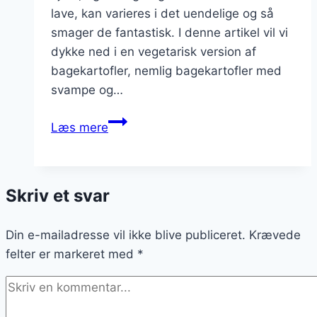
lave, kan varieres i det uendelige og så
smager de fantastisk. I denne artikel vil vi
dykke ned i en vegetarisk version af
bagekartofler, nemlig bagekartofler med
svampe og…
Bagekartofler
Læs mere
med
svampe
og
Skriv et svar
spinat:
En
Din e-mailadresse vil ikke blive publiceret.
vegetarisk
Krævede
felter er markeret med
version
*