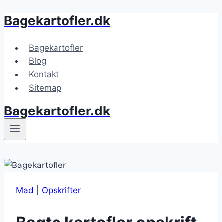
Bagekartofler.dk
Fortsæt
til
indhold
Bagekartofler
Blog
Kontakt
Sitemap
Bagekartofler.dk
Mad
|
Opskrifter