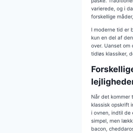
påske. Tradition
varierede, og i d
forskellige måder
I moderne tid er 
kun en del af de
over. Uanset om d
tidløs klassiker, d
Forskellig
lejlighede
Når det kommer ti
klassisk opskrift
i ovnen, indtil d
simpel, men lække
bacon, cheddarost