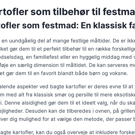
tofler som tilbehør til festm
ofler som festmad: En klassisk fa
r en uundgåelig del af mange festlige måltider. De er ik
lket gør dem til et perfekt tilbehør til en række forskelli
fødselsdag, en familiefest eller en hyggelig middag med
lføje en særlig dimension til måltidet. De kan serveres m
ket gør dem til en favorit blandt både børn og voksne.
talende aspekter ved bagte kartofler er deres evne til at
m med alt fra klassisk smør og persille til mere eksotisk
li. Denne alsidighed gør dem til et ideelt valg, når du s
lejligheder. Desuden kan de tilberedes i ovnen, på grillen
 giver dig mulighed for at vælge den metode, der passer be
agte kartofler, kan du også overveje at inkludere forske