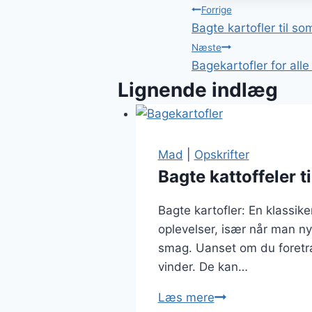
Indlægsnavi
Forrige
Bagte kartofler til s
Næste
Bagekartofler for alle 
Lignende indlæg
Mad
|
Opskrifter
Bagte kattoffeler 
Bagte kartofler: En klassik
oplevelser, især når man ny
smag. Uanset om du foretræ
vinder. De kan…
Bagte
Læs mere