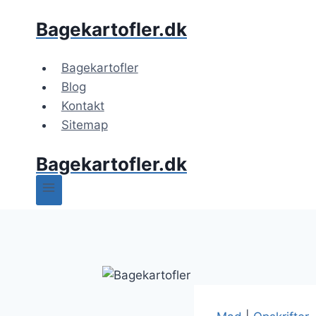
Fortsæt
Bagekartofler.dk
til
indhold
Bagekartofler
Blog
Kontakt
Sitemap
Bagekartofler.dk