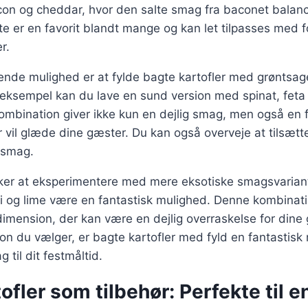
con og cheddar, hvor den salte smag fra baconet balan
e er en favorit blandt mange og kan let tilpasses med fo
r.
de mulighed er at fylde bagte kartofler med grøntsag
 eksempel kan du lave en sund version med spinat, feta
mbination giver ikke kun en dejlig smag, men også en f
 vil glæde dine gæster. Du kan også overveje at tilsætt
 smag.
ker at eksperimentere med mere eksotiske smagsvarian
li og lime være en fantastisk mulighed. Denne kombinatio
 dimension, der kan være en dejlig overraskelse for dine
on du vælger, er bagte kartofler med fyld en fantastisk 
g til dit festmåltid.
ofler som tilbehør: Perfekte til e