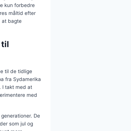
ke kun forbedre
es måltid efter
 at bagte
til
 til de tidlige
opa fra Sydamerika
 I takt med at
sperimentere med
 generationer. De
ider som jul og