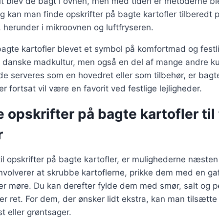
elt blev de bagt i ovnen, men med tiden er metoderne b
ag kan man finde opskrifter på bagte kartofler tilberedt
, herunder i mikroovnen og luftfryseren.
bagte kartofler blevet et symbol på komfortmad og festl
n danske madkultur, men også en del af mange andre ku
e serveres som en hovedret eller som tilbehør, er bagte
er fortsat vil være en favorit ved festlige lejligheder.
e opskrifter på bagte kartofler til
r
l opskrifter på bagte kartofler, er mulighederne næsten
 involverer at skrubbe kartoflerne, prikke dem med en g
e er møre. Du kan derefter fylde dem med smør, salt og p
r ret. For dem, der ønsker lidt ekstra, kan man tilsætt
 eller grøntsager.