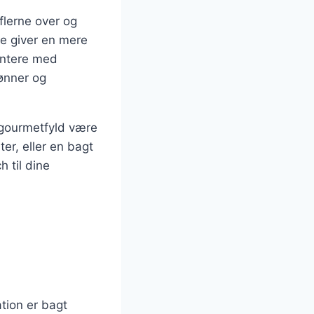
flerne over og
te giver en mere
entere med
bønner og
 gourmetfyld være
er, eller en bagt
h til dine
tion er bagt