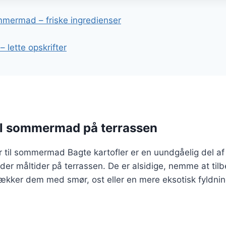
gation
ommermad – friske ingredienser
– lette opskrifter
til sommermad på terrassen
er til sommermad Bagte kartofler er en uundgåelig del a
der måltider på terrassen. De er alsidige, nemme at til
kker dem med smør, ost eller en mere eksotisk fyldning,