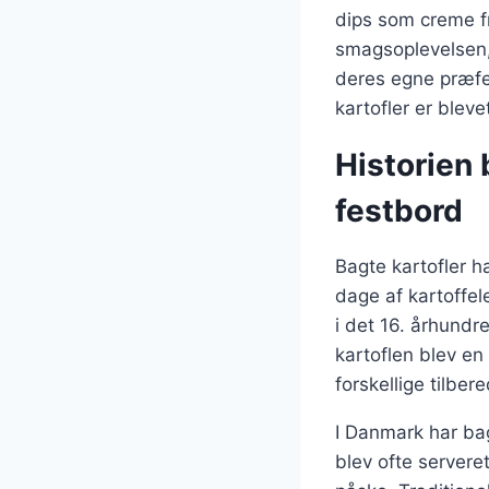
dips som creme fr
smagsoplevelsen, 
deres egne præfe
kartofler er blev
Historien 
festbord
Bagte kartofler ha
dage af kartoffel
i det 16. århundr
kartoflen blev en
forskellige tilbe
I Danmark har bag
blev ofte servere