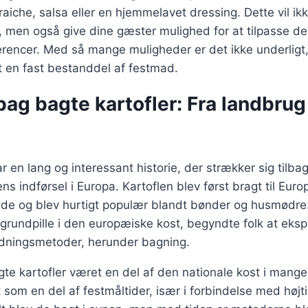
aiche, salsa eller en hjemmelavet dressing. Dette vil ik
men også give dine gæster mulighed for at tilpasse der
rencer. Med så mange muligheder er det ikke underligt,
et en fast bestanddel af festmad.
bag bagte kartofler: Fra landbrug 
r en lang og interessant historie, der strækker sig tilbage
ens indførsel i Europa. Kartoflen blev først bragt til Eur
ede og blev hurtigt populær blandt bønder og husmødre.
 grundpille i den europæiske kost, begyndte folk at ek
redningsmetoder, herunder bagning.
te kartofler været en del af den nationale kost i mange
t som en del af festmåltider, især i forbindelse med højt