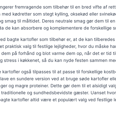
ungerer fremragende som tilbehør til en bred vifte af ret
ed kødretter som stegt kylling, oksekød eller svinekød,
og smag til måltidet. Deres neutrale smag gør dem til en 
r, da de kan absorbere og komplementere de forskellige
ed bagte kartofler som tilbehør er, at de kan tilberede
et praktisk valg til festlige lejligheder, hvor du måske 
dem på forhånd og blot varme dem op, når det er tid til
 og stress i køkkenet, så du kan nyde festen sammen me
kartofler også tilpasses til at passe til forskellige kost
ave en sundere version ved at bruge søde kartofler elle
r og magre proteiner. Dette gør dem til et alsidigt val
de traditionelle og sundhedsbevidste gæster. Uanset hvo
agte kartofler altid være et populært valg ved festlige l