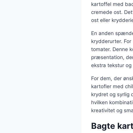
kartoffel med ba
cremede ost. Dett
ost eller krydderie
En anden spænden
krydderurter. For
tomater. Denne ko
præsentation, der
ekstra tekstur og
For dem, der øns
kartofler med chi
krydret og syrlig
hvilken kombinati
kreativitet og sma
Bagte kart