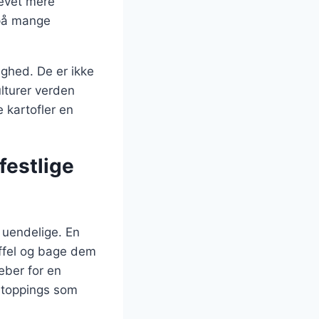
levet mere
 på mange
ighed. De er ikke
lturer verden
 kartofler en
 festlige
 uendelige. En
affel og bage dem
eber for en
e toppings som