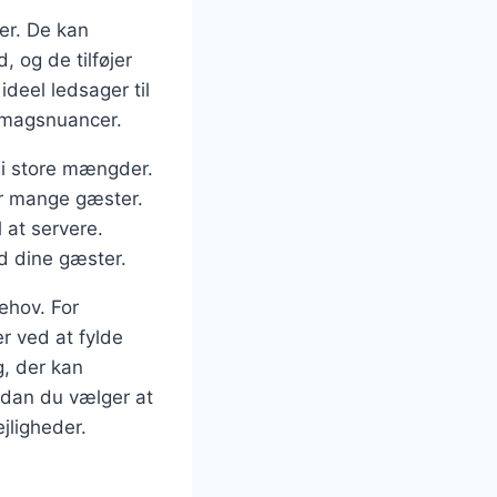
ter. De kan
 og de tilføjer
ideel ledsager til
 smagsnuancer.
s i store mængder.
har mange gæster.
 at servere.
d dine gæster.
behov. For
r ved at fylde
g, der kan
rdan du vælger at
ejligheder.