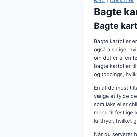
Mad
|
Opskrifter
Bagte kar
Bagte kart
Bagte kartofler e
også alsidige, hvi
om det er til en 
bagte kartofler ti
og toppings, hvil
En af de mest til
vælge at fylde de
som laks eller chi
menu til festlige 
luftfryer, hvilket
Når du serverer b