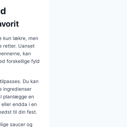
ad
vorit
ke kun lækre, men
ge retter. Uanset
 vennerne, kan
ed forskellige fyld
 tilpasses. Du kan
e ingredienser
kal planlægge en
 eller endda i en
dst til din fest.
llige saucer og