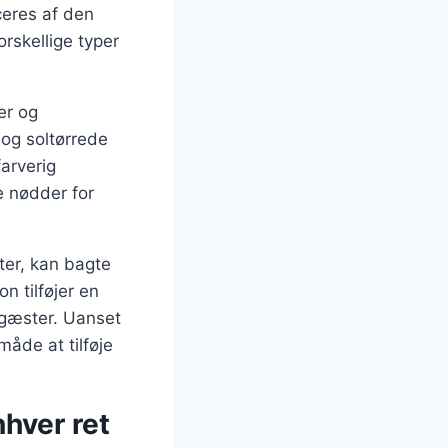
ceres af den
rskellige typer
er og
 og soltørrede
arverig
e nødder for
ter, kan bagte
n tilføjer en
 gæster. Uanset
måde at tilføje
nhver ret