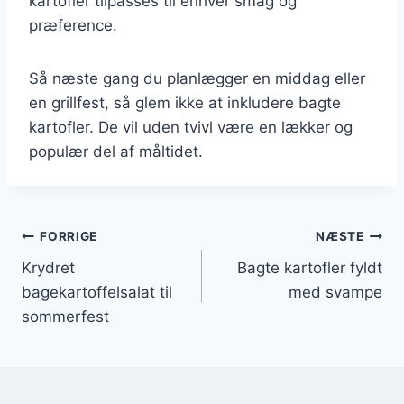
kartofler tilpasses til enhver smag og
præference.
Så næste gang du planlægger en middag eller
en grillfest, så glem ikke at inkludere bagte
kartofler. De vil uden tvivl være en lækker og
populær del af måltidet.
Indlægsnavigation
FORRIGE
NÆSTE
Krydret
Bagte kartofler fyldt
bagekartoffelsalat til
med svampe
sommerfest