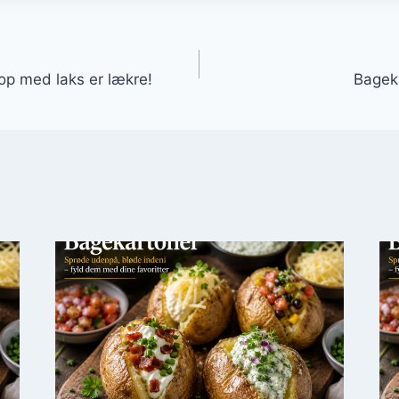
gation
op med laks er lækre!
Bagek