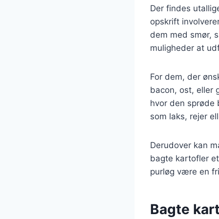
Der findes utalli
opskrift involvere
dem med smør, sal
muligheder at ud
For dem, der ønsk
bacon, ost, eller
hvor den sprøde 
som laks, rejer el
Derudover kan ma
bagte kartofler e
purløg være en fri
Bagte kart