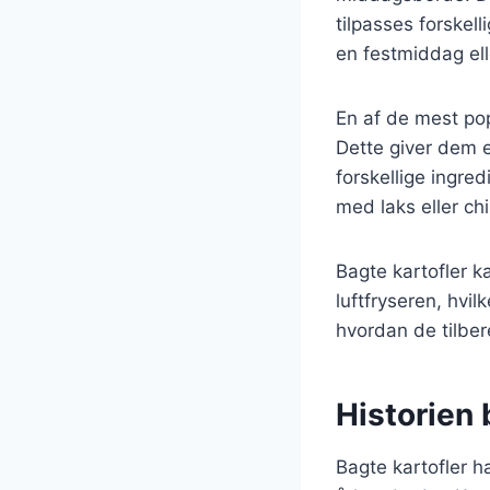
tilpasses forske
en festmiddag elle
En af de mest po
Dette giver dem e
forskellige ingred
med laks eller ch
Bagte kartofler k
luftfryseren, hvil
hvordan de tilber
Historien 
Bagte kartofler h