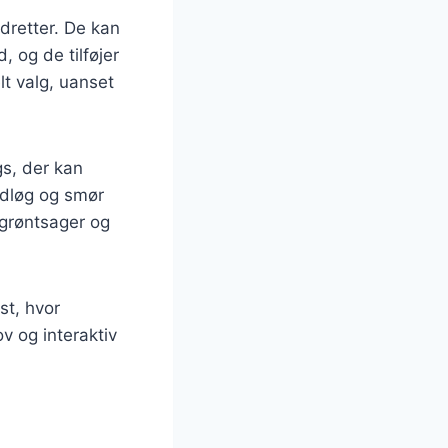
dretter. De kan
 og de tilføjer
lt valg, uanset
gs, der kan
idløg og smør
 grøntsager og
st, hvor
v og interaktiv