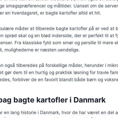
llige smagspræferencer og måltider. Uanset om de serve
r en hverdagsret, er bagte kartofler altid et hit.
pulære måder at tilberede bagte kartofler på er ved at 
n sprød skal og en blød inderside, der er perfekt til at 
ienser. Fra klassiske fyld som smør og persille til mere e
ili, mulighederne er næsten uendelige.
an også tilberedes på forskellige måder, herunder i mikr
ket gør dem til en hurtig og praktisk løsning for travle fam
edes, forbliver de en favorit blandt både børn og voksn
bag bagte kartofler i Danmark
ar en lang historie i Danmark, hvor de har været en del a