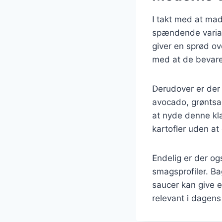
I takt med at mad
spændende variati
giver en sprød ov
med at de bevare
Derudover er der
avocado, grøntsag
at nyde denne kla
kartofler uden a
Endelig er der og
smagsprofiler. Ba
saucer kan give e
relevant i dagen