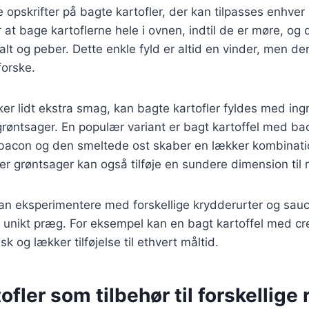
ge opskrifter på bagte kartofler, der kan tilpasses enhver
r at bage kartoflerne hele i ovnen, indtil de er møre, og 
t og peber. Dette enkle fyld er altid en vinder, men d
forske.
er lidt ekstra smag, kan bagte kartofler fyldes med in
 grøntsager. En populær variant er bagt kartoffel med b
bacon og den smeltede ost skaber en lækker kombinati
ler grøntsager kan også tilføje en sundere dimension til 
n eksperimentere med forskellige krydderurter og sauce
t unikt præg. For eksempel kan en bagt kartoffel med c
sk og lækker tilføjelse til ethvert måltid.
ofler som tilbehør til forskellige 