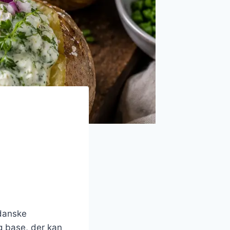
 danske
g base, der kan