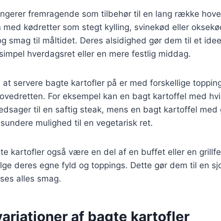
ungerer fremragende som tilbehør til en lang række hove
ed kødretter som stegt kylling, svinekød eller oksekød,
og smag til måltidet. Deres alsidighed gør dem til et idee
impel hverdagsret eller en mere festlig middag.
t servere bagte kartofler på er med forskellige toppin
vedretten. For eksempel kan en bagt kartoffel med hv
edsager til en saftig steak, mens en bagt kartoffel med
sundere mulighed til en vegetarisk ret.
 kartofler også være en del af en buffet eller en grillfe
e deres egne fyld og toppings. Dette gør dem til en sjo
sses alles smag.
riationer af bagte kartofler