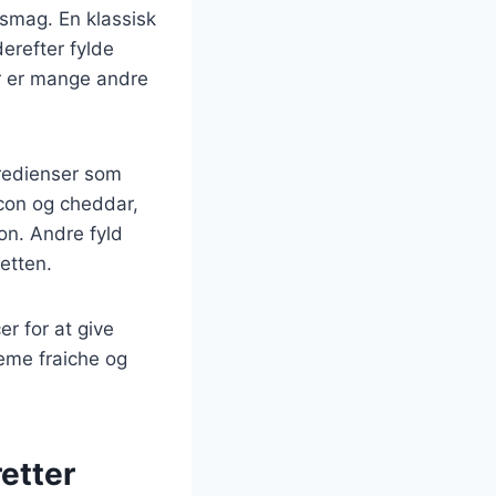
 smag. En klassisk
derefter fylde
er er mange andre
gredienser som
acon og cheddar,
on. Andre fyld
retten.
r for at give
reme fraiche og
retter