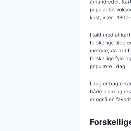
århundreder. Kart
popularitet vokse
kost, især i 1800
I takt med at ka
forskellige tilbe
metode, da det fr
forskellige fyld o
populære i dag.
I dag er bagte ka
både hjem og rest
er også en favorit
Forskellig