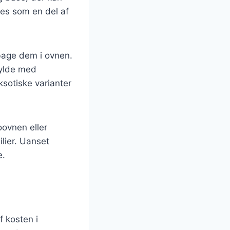
res som en del af
bage dem i ovnen.
fylde med
ksotiske varianter
oovnen eller
ilier. Uanset
e.
f kosten i