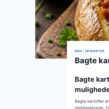
MAD
|
OPSKRIFTER
Bagte kar
Bagte kart
mulighed
Bagte kartofler e
middagsborde. De 