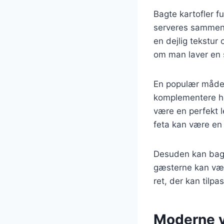
Bagte kartofler f
serveres sammen m
en dejlig tekstur 
om man laver en s
En populær måde a
komplementere ho
være en perfekt l
feta kan være en 
Desuden kan bagte
gæsterne kan vælg
ret, der kan tilpa
Moderne va