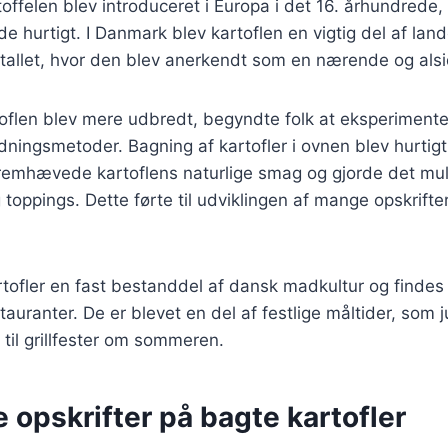
offelen blev introduceret i Europa i det 16. århundrede
de hurtigt. I Danmark blev kartoflen en vigtig del af lan
-tallet, hvor den blev anerkendt som en nærende og alsi
rtoflen blev mere udbredt, begyndte folk at eksperiment
redningsmetoder. Bagning af kartofler i ovnen blev hurtig
emhævede kartoflens naturlige smag og gjorde det mulig
g toppings. Dette førte til udviklingen af mange opskrifter
rtofler en fast bestanddel af dansk madkultur og findes
auranter. De er blevet en del af festlige måltider, som 
 til grillfester om sommeren.
e opskrifter på bagte kartofler