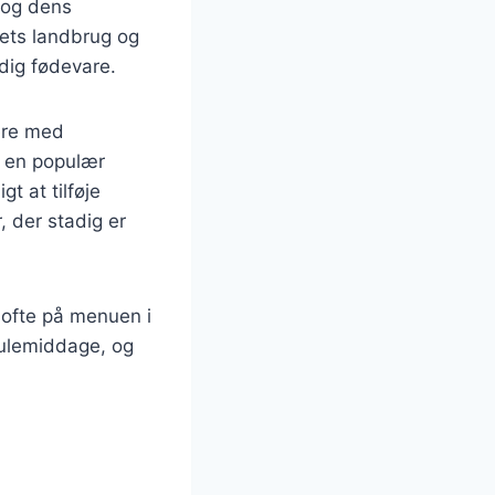
, og dens
dets landbrug og
dig fødevare.
ere med
t en populær
t at tilføje
, der stadig er
 ofte på menuen i
julemiddage, og