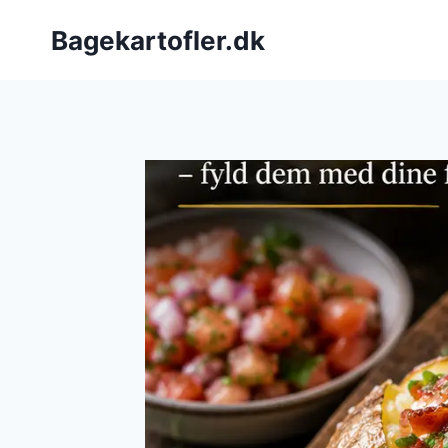
Fortsæt
Bagekartofler.dk
til
indhold