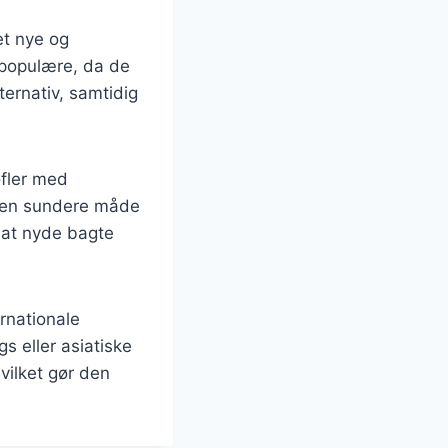
et nye og
t populære, da de
ternativ, samtidig
ofler med
r en sundere måde
 at nyde bagte
rnationale
s eller asiatiske
vilket gør den