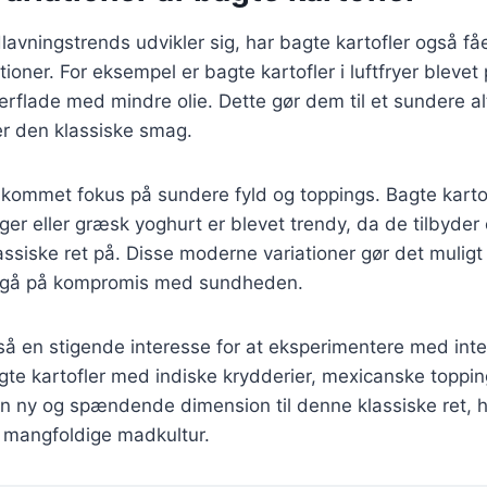
lavningstrends udvikler sig, har bagte kartofler også få
oner. For eksempel er bagte kartofler i luftfryer bleve
erflade med mindre olie. Dette gør dem til et sundere al
r den klassiske smag.
 kommet fokus på sundere fyld og toppings. Bagte kart
er eller græsk yoghurt er blevet trendy, da de tilbyde
ssiske ret på. Disse moderne variationer gør det muligt
t gå på kompromis med sundheden.
så en stigende interesse for at eksperimentere med inte
gte kartofler med indiske krydderier, mexicanske topping
n ny og spændende dimension til denne klassiske ret, h
s mangfoldige madkultur.