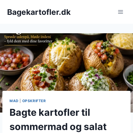
Fortsæt
Bagekartofler.dk
til
indhold
MAD
|
OPSKRIFTER
Bagte kartofler til
sommermad og salat