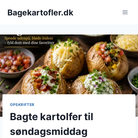
Fortsæt
Bagekartofler.dk
til
indhold
OPSKRIFTER
Bagte kartolfer til
søndagsmiddag