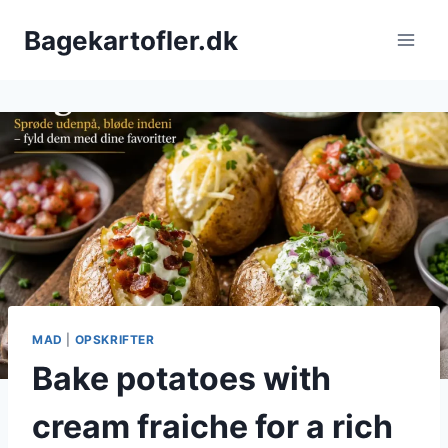
Fortsæt
Bagekartofler.dk
til
indhold
MAD
|
OPSKRIFTER
Bake potatoes with
cream fraiche for a rich