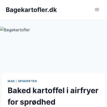
Fortsæt
Bagekartofler.dk
til
indhold
MAD
|
OPSKRIFTER
Baked kartoffel i airfryer
for sprødhed