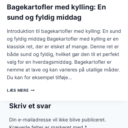
Bagekartofler med kylling: En
sund og fyldig middag
Introduktion til bagekartofler med kylling: En sund
og fyldig middag Bagekartofler med kylling er en
klassisk ret, der er elsket af mange. Denne ret er
både sund og fyldig, hvilket gør den til et perfekt
valg for en hverdagsmiddag. Bagekartofler er
nemme at lave og kan varieres på utallige måder.
Du kan for eksempel tilføje…
BAGEKARTOFLER
LÆS MERE
MED
KYLLING:
Skriv et svar
EN
SUND
OG
Din e-mailadresse vil ikke blive publiceret.
FYLDIG
Krævede felter er markeret med
*