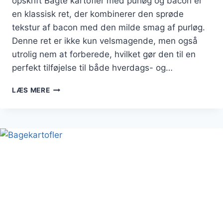
opskrift Bagte kartofler med purløg og bacon er
en klassisk ret, der kombinerer den sprøde
tekstur af bacon med den milde smag af purløg.
Denne ret er ikke kun velsmagende, men også
utrolig nem at forberede, hvilket gør den til en
perfekt tilføjelse til både hverdags- og…
BAGTE
LÆS MERE
KARTOFLER
MED
PURLØG
OG
BACON