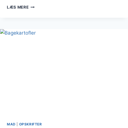
BAGTE
LÆS MERE
KARTOFLER
MED
OST
OG
BACON
FOR
GASTRONOMISK
NYDELSE
MAD
|
OPSKRIFTER