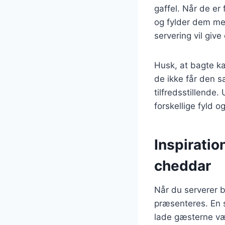
gaffel. Når de er
og fylder dem med
servering vil giv
Husk, at bagte ka
de ikke får den 
tilfredsstillende
forskellige fyld o
Inspiratio
cheddar
Når du serverer b
præsenteres. En 
lade gæsterne væl