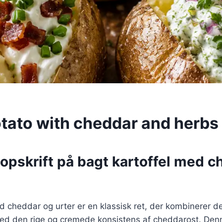
tato with cheddar and herbs
opskrift på bagt kartoffel med c
d cheddar og urter er en klassisk ret, der kombinerer 
med den rige og cremede konsistens af cheddarost. Denn