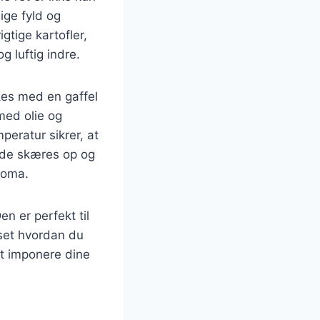
ige fyld og
igtige kartofler,
g luftig indre.
kkes med en gaffel
med olie og
peratur sikrer, at
n de skæres op og
aroma.
n er perfekt til
nset hvordan du
rt imponere dine