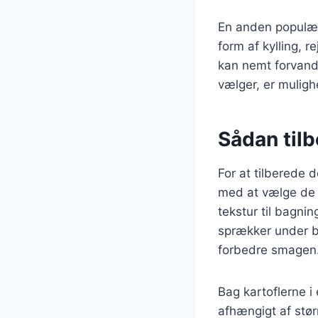
En anden populær v
form af kylling, 
kan nemt forvandl
vælger, er mulighe
Sådan tilb
For at tilberede d
med at vælge de r
tekstur til bagni
sprækker under b
forbedre smagen
Bag kartoflerne i
afhængigt af stør