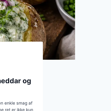
heddar og
den enkle smag af
e ret er ikke kun