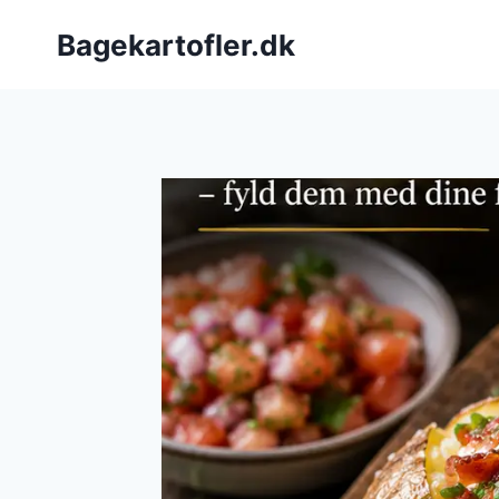
Fortsæt
Bagekartofler.dk
til
indhold