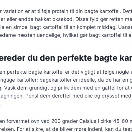
ariation er at tilføje protein til din bagte kartoffel. De
rejer eller endda hakket oksekød. Disse fyld gør retten
e en simpel bagt kartoffel til en komplet middag. Uans
derne næsten uendelige, hvilket gør bagt kartoffel til en
ereder du den perfekte bagte kar
en perfekte bagte kartoffel er det vigtigt at følge nogle e
igtige kartofler; bagekartofler er ideelle, da de har en 
ng. Vask dem grundigt og prikk dem med en gaffel for at
agningen. Pensl dem derefter med olie og drysset med s
.
 en forvarmet ovn ved 200 grader Celsius i cirka 45-60 m
relsen. For at sikre, at de bliver møre indeni, kan du t