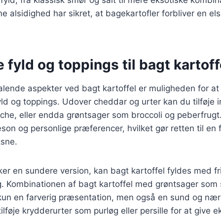
 fyld, fra klassisk smør og salt til mere eksotiske kombi
 alsidighed har sikret, at bagekartofler forbliver en els
e fyld og toppings til bagt kartoff
talende aspekter ved bagt kartoffel er muligheden for a
yld og toppings. Udover cheddar og urter kan du tilføje
che, eller endda grøntsager som broccoli og peberfrugt.
son og personlige præferencer, hvilket gør retten til en 
sne.
er en sundere version, kan bagt kartoffel fyldes med fr
g. Kombinationen af bagt kartoffel med grøntsager som 
 kun en farverig præsentation, men også en sund og nær
lføje krydderurter som purløg eller persille for at give 