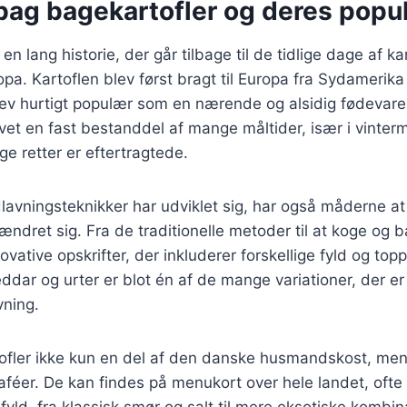
bag bagekartofler og deres popul
en lang historie, der går tilbage til de tidlige dage af ka
opa. Kartoflen blev først bragt til Europa fra Sydamerika 
ev hurtigt populær som en nærende og alsidig fødevare
vet en fast bestanddel af mange måltider, især i vinte
ge retter er eftertragtede.
lavningsteknikker har udviklet sig, har også måderne at
ændret sig. Fra de traditionelle metoder til at koge og ba
vative opskrifter, der inkluderer forskellige fyld og top
ddar og urter er blot én af de mange variationer, der e
ning.
ofler ikke kun en del af den danske husmandskost, men 
aféer. De kan findes på menukort over hele landet, oft