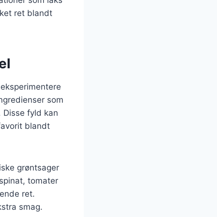
nationer som laks
ket ret blandt
el
t eksperimentere
 ingredienser som
 Disse fyld kan
favorit blandt
iske grøntsager
spinat, tomater
ende ret.
ekstra smag.