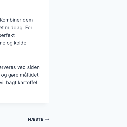
. Kombiner dem
ret middag. For
perfekt
rme og kolde
erveres ved siden
g og gøre måltidet
il bagt kartoffel
NÆSTE