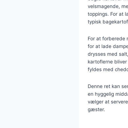
velsmagende, men 
toppings. For at l
typisk bagekartofl
For at forberede 
for at lade damp
drysses med salt,
kartoflerne bliv
fyldes med chedda
Denne ret kan ser
en hyggelig midd
vælger at servere
gæster.