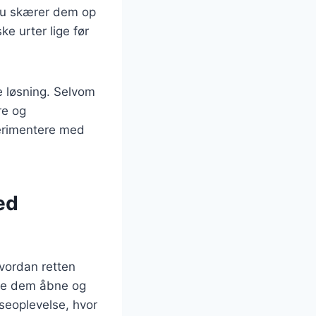
r du skærer dem op
ke urter lige før
e løsning. Selvom
re og
perimentere med
ed
hvordan retten
ære dem åbne og
seoplevelse, hvor