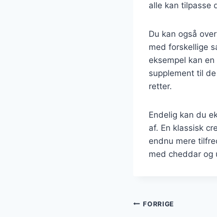
alle kan tilpasse
Du kan også overv
med forskellige s
eksempel kan en s
supplement til de
retter.
Endelig kan du ek
af. En klassisk cr
endnu mere tilfre
med cheddar og ur
Indlægsnavi
FORRIGE