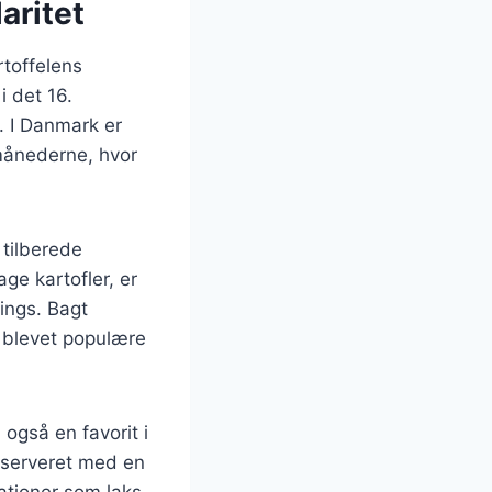
aritet
rtoffelens
i det 16.
. I Danmark er
rmånederne, hvor
 tilberede
ge kartofler, er
pings. Bagt
r blevet populære
også en favorit i
e serveret med en