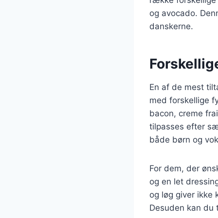
række forskellige
og avocado. Denne
danskerne.
Forskellig
En af de mest til
med forskellige f
bacon, creme frai
tilpasses efter sæ
både børn og vok
For dem, der ønsk
og en let dressin
og løg giver ikke
Desuden kan du ti