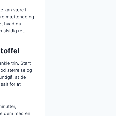
tte kan være i
 mere mættende og
et hvad du
 alsidig ret.
toffel
nkle trin. Start
god størrelse og
 undgå, at de
alt for at
inutter,
este dem med en