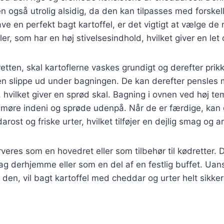
også utrolig alsidig, da den kan tilpasses med forskell
ave en perfekt bagt kartoffel, er det vigtigt at vælge de r
er, som har en høj stivelsesindhold, hvilket giver en let o
retten, skal kartoflerne vaskes grundigt og derefter pri
en slippe ud under bagningen. De kan derefter pensles 
 hvilket giver en sprød skal. Bagning i ovnen ved høj tem
er møre indeni og sprøde udenpå. Når de er færdige, ka
rost og friske urter, hvilket tilføjer en dejlig smag og 
veres som en hovedret eller som tilbehør til kødretter. De
ag derhjemme eller som en del af en festlig buffet. Ua
 den, vil bagt kartoffel med cheddar og urter helt sikke