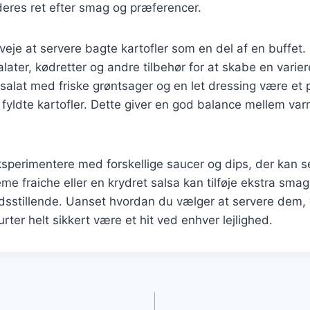
 deres ret efter smag og præferencer.
eje at servere bagte kartofler som en del af en buffet
alater, kødretter og andre tilbehør for at skabe en varie
alat med friske grøntsager og en let dressing være et 
 fyldte kartofler. Dette giver en god balance mellem va
sperimentere med forskellige saucer og dips, der kan s
eme fraiche eller en krydret salsa kan tilføje ekstra sma
dsstillende. Uanset hvordan du vælger at servere dem, v
ter helt sikkert være et hit ved enhver lejlighed.
gation