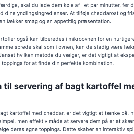
 færdige, skal du lade dem køle af i et par minutter, fø
 dine yndlingsingredienser. At tilføje cheddarost og fris
e en lækker smag og en appetitlig præsentation.
rtofler også kan tilberedes i mikroovnen for en hurtiger
samme sprøde skal som i ovnen, kan de stadig være læk
. Uanset hvilken metode du vælger, er det vigtigt at eks
g toppings for at finde din perfekte kombination.
n til servering af bagt kartoffel m
agt kartoffel med cheddar, er det vigtigt at tænke på, 
simpel, men effektiv måde at servere dem på er at sk
ge deres egne toppings. Dette skaber en interaktiv spi