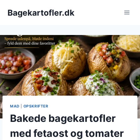
Fortsæt
Bagekartofler.dk
til
indhold
MAD
|
OPSKRIFTER
Bakede bagekartofler
med fetaost og tomater