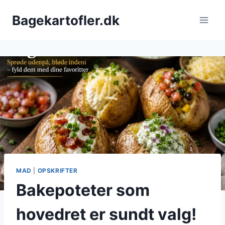
Fortsæt
Bagekartofler.dk
til
indhold
MAD
|
OPSKRIFTER
Bakepoteter som
hovedret er sundt valg!