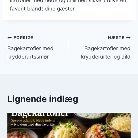
kartofler med fløde og chili helt sikkert blive en
favorit blandt dine gæster.
Indlægsnavigation
FORRIGE
NÆSTE
Bagekartofler med
Bagekartofler med
krydderurtssmør
krydderurter og dild
Lignende indlæg