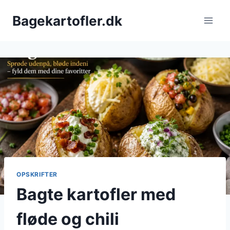
Fortsæt
Bagekartofler.dk
til
indhold
OPSKRIFTER
Bagte kartofler med
fløde og chili