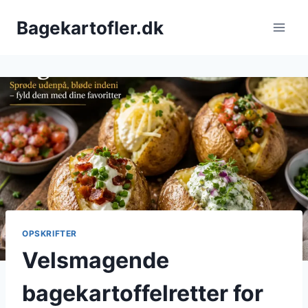
Fortsæt
Bagekartofler.dk
til
indhold
OPSKRIFTER
Velsmagende
bagekartoffelretter for