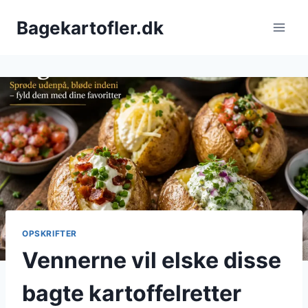
Fortsæt
Bagekartofler.dk
til
indhold
OPSKRIFTER
Vennerne vil elske disse
bagte kartoffelretter