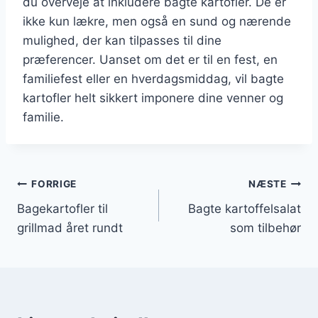
du overveje at inkludere bagte kartofler. De er
ikke kun lækre, men også en sund og nærende
mulighed, der kan tilpasses til dine
præferencer. Uanset om det er til en fest, en
familiefest eller en hverdagsmiddag, vil bagte
kartofler helt sikkert imponere dine venner og
familie.
Indlægsnavigation
FORRIGE
NÆSTE
Bagekartofler til
Bagte kartoffelsalat
grillmad året rundt
som tilbehør