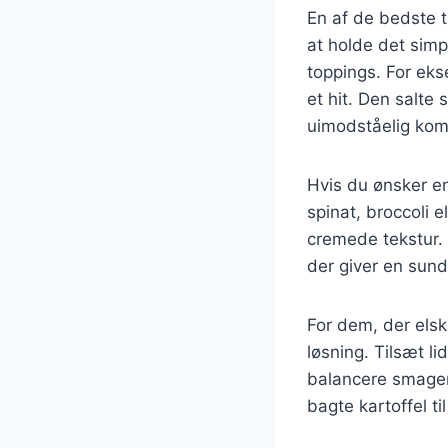
En af de bedste t
at holde det simp
toppings. For eks
et hit. Den salt
uimodståelig kom
Hvis du ønsker e
spinat, broccoli e
cremede tekstur. 
der giver en sun
For dem, der elsk
løsning. Tilsæt l
balancere smagen.
bagte kartoffel t