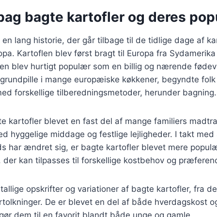
bag bagte kartofler og deres popu
 en lang historie, der går tilbage til de tidlige dage af k
opa. Kartoflen blev først bragt til Europa fra Sydamerika 
n blev hurtigt populær som en billig og nærende fødeva
 grundpille i mange europæiske køkkener, begyndte folk
ed forskellige tilberedningsmetoder, herunder bagning.
e kartofler blevet en fast del af mange familiers madtra
d hyggelige middage og festlige lejligheder. I takt med 
s har ændret sig, er bagte kartofler blevet mere popu
 der kan tilpasses til forskellige kostbehov og præferen
tallige opskrifter og variationer af bagte kartofler, fra de
tolkninger. De er blevet en del af både hverdagskost o
gør dem til en favorit blandt både unge og gamle.