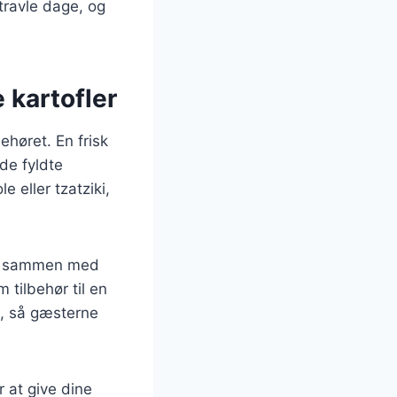
travle dage, og
e kartofler
ehøret. En frisk
de fyldte
 eller tzatziki,
res sammen med
 tilbehør til en
s, så gæsterne
 at give dine