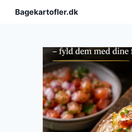
Fortsæt
Bagekartofler.dk
til
indhold