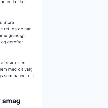
kabe en lækker
r. Store
ne ret, da de har
erne grundigt,
 og derefter
af størrelsen.
dem med dit valg
ngs som bacon, ost
er smag