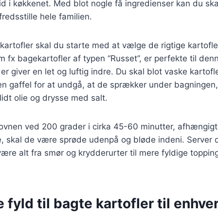
id i køkkenet. Med blot nogle få ingredienser kan du s
fredsstille hele familien.
kartofler skal du starte med at vælge de rigtige kartofle
m fx bagekartofler af typen “Russet”, er perfekte til den
er giver en let og luftig indre. Du skal blot vaske kartofl
n gaffel for at undgå, at de sprækker under bagningen,
dt olie og drysse med salt.
 ovnen ved 200 grader i cirka 45-60 minutter, afhængigt 
e, skal de være sprøde udenpå og bløde indeni. Server 
være alt fra smør og krydderurter til mere fyldige toppi
e fyld til bagte kartofler til enhv