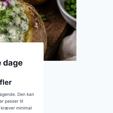
e dage
fler
smagende. Den kan
er passer til
r kræver minimal