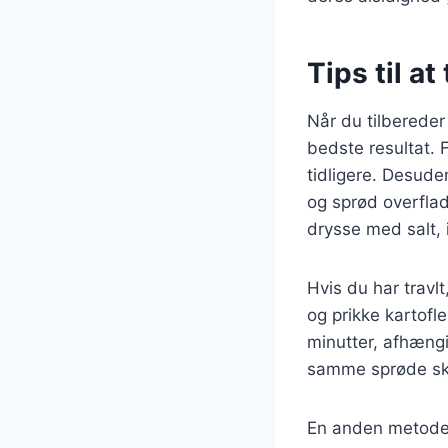
Tips til a
Når du tilbereder
bedste resultat. F
tidligere. Desude
og sprød overflad
drysse med salt,
Hvis du har travl
og prikke kartofl
minutter, afhængi
samme sprøde skal
En anden metode e