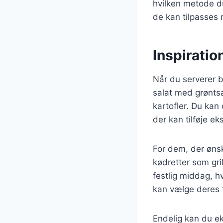
hvilken metode du
de kan tilpasses 
Inspiratio
Når du serverer b
salat med grøntsa
kartofler. Du kan
der kan tilføje ek
For dem, der øns
kødretter som gril
festlig middag, h
kan vælge deres f
Endelig kan du ek