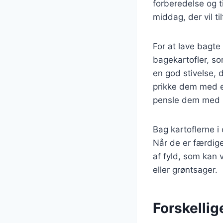
forberedelse og t
middag, der vil til
For at lave bagte 
bagekartofler, so
en god stivelse, d
prikke dem med e
pensle dem med li
Bag kartoflerne i
Når de er færdig
af fyld, som kan 
eller grøntsager.
Forskellig