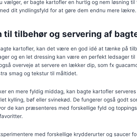
 vælger, er bagte kartofler en hurtig og nem løsning til 
med dit yndlingsfyld for at gøre dem endnu mere lækre.
n til tilbehør og servering af bagt
agte kartofler, kan det være en god idé at tænke på tilb
ger og en let dressing kan være en perfekt ledsager til 
 også overveje at servere en lækker dip, som fx guacamole
stra smag og tekstur til måltidet.
ker en mere fyldig middag, kan bagte kartofler serve
let kylling, bøf eller svinekød. De fungerer også godt som
vor de kan præsenteres med forskellige fyld og topping
avoritter.
sperimentere med forskellige krydderurter og saucer for