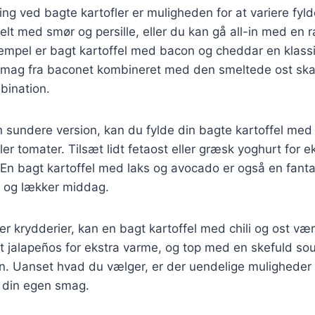
ing ved bagte kartofler er muligheden for at variere fyl
elt med smør og persille, eller du kan gå all-in med en
empel er bagt kartoffel med bacon og cheddar en klassik
e smag fra baconet kombineret med den smeltede ost sk
bination.
n sundere version, kan du fylde din bagte kartoffel me
ller tomater. Tilsæt lidt fetaost eller græsk yoghurt for 
En bagt kartoffel med laks og avocado er også en fanta
d og lækker middag.
er krydderier, kan en bagt kartoffel med chili og ost væ
idt jalapeños for ekstra varme, og top med en skefuld sou
 Uanset hvad du vælger, er der uendelige muligheder fo
il din egen smag.