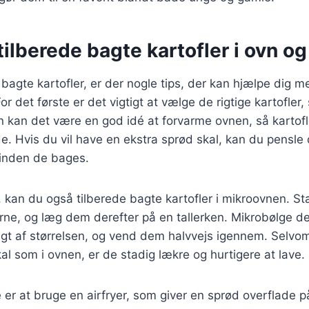
t tilberede bagte kartofler i ovn o
 bagte kartofler, er der nogle tips, der kan hjælpe dig 
or det første er det vigtigt at vælge de rigtige kartofle
n kan det være en god idé at forvarme ovnen, så kartof
e. Hvis du vil have en ekstra sprød skal, kan du pensl
 inden de bages.
t, kan du også tilberede bagte kartofler i mikroovnen. S
erne, og læg dem derefter på en tallerken. Mikrobølge d
gt af størrelsen, og vend dem halvvejs igennem. Selvom
 som i ovnen, er de stadig lækre og hurtigere at lave.
r at bruge en airfryer, som giver en sprød overflade på