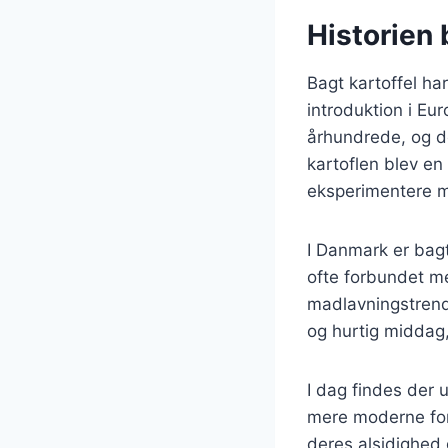
Historien 
Bagt kartoffel har
introduktion i Eur
århundrede, og de
kartoflen blev en
eksperimentere m
I Danmark er bagt
ofte forbundet me
madlavningstrend
og hurtig middag,
I dag findes der u
mere moderne for
deres alsidighed 