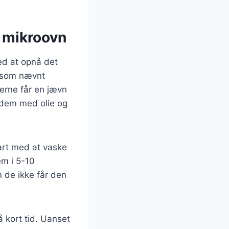
g mikroovn
med at opnå det
r, som nævnt
lerne får en jævn
e dem med olie og
tart med at vaske
em i 5-10
 de ikke får den
 kort tid. Uanset