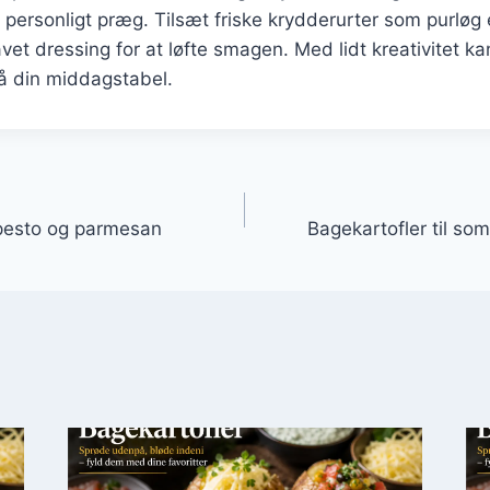
 personligt præg. Tilsæt friske krydderurter som purløg ell
et dressing for at løfte smagen. Med lidt kreativitet ka
på din middagstabel.
gation
 pesto og parmesan
Bagekartofler til s