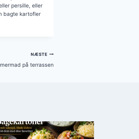
er persille, eller
n bagte kartofler
NÆSTE
ommermad på terrassen