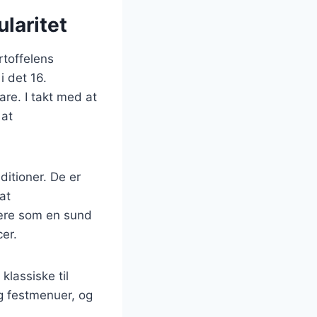
laritet
artoffelens
i det 16.
re. I takt med at
 at
ditioner. De er
at
lære som en sund
cer.
 klassiske til
g festmenuer, og