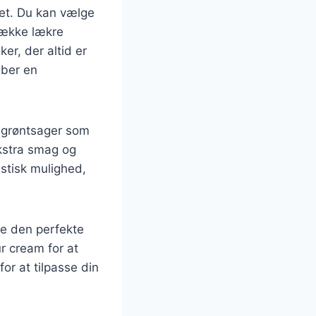
det. Du kan vælge
 række lækre
er, der altid er
aber en
d grøntsager som
ekstra smag og
stisk mulighed,
re den perfekte
r cream for at
r at tilpasse din