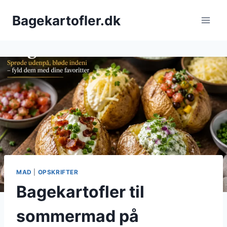
Fortsæt
Bagekartofler.dk
til
indhold
MAD
|
OPSKRIFTER
Bagekartofler til
sommermad på