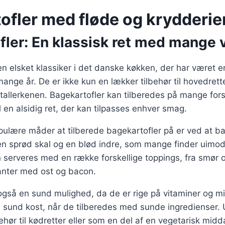
ofler med fløde og krydderie
ler: En klassisk ret med mange v
en elsket klassiker i det danske køkken, der har været e
mange år. De er ikke kun en lækker tilbehør til hovedret
tallerkenen. Bagekartofler kan tilberedes på mange fors
l en alsidig ret, der kan tilpasses enhver smag.
pulære måder at tilberede bagekartofler på er ved at b
en sprød skal og en blød indre, som mange finder uimod
 serveres med en række forskellige toppings, fra smør og
ianter med ost og bacon.
også en sund mulighed, da de er rige på vitaminer og mi
n sund kost, når de tilberedes med sunde ingredienser.
ehør til kødretter eller som en del af en vegetarisk midd