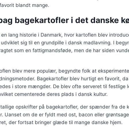
favorit blandt mange.
bag bagekartofler i det danske k
en lang historie i Danmark, hvor kartoflen blev introduce
udviklet sig til en grundpille i dansk madlavning. I beg
tragtet som en fattigmandsføde, men de har siden vundet
rtoflen blev mere populær, begyndte folk at eksperiment
redningsmetoder. Bagekartofler blev hurtigt en favorit, 
edes i store mængder. De blev ofte serveret til festlige 
vilket cementerede deres plads i dansk kultur.
tallige opskrifter på bagekartofler, der spænder fra de k
. Uanset om de er fyldt med ost, bacon eller grøntsager
ret, der fortsat bringer glæde til mange danske hjem.