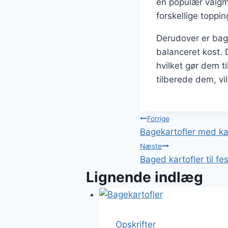
en populær valgm
forskellige toppin
Derudover er bag
balanceret kost. 
hvilket gør dem t
tilberede dem, vil
Indlægsnavi
Forrige
Bagekartofler med ka
Næste
Baged kartofler til fe
Lignende indlæg
Opskrifter