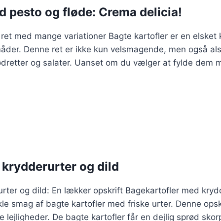
d pesto og fløde: Crema delicia!
k ret med mange variationer Bagte kartofler er en elsket
måder. Denne ret er ikke kun velsmagende, men også alsid
kødretter og salater. Uanset om du vælger at fylde dem
krydderurter og dild
ter og dild: En lækker opskrift Bagekartofler med krydd
le smag af bagte kartofler med friske urter. Denne opskri
 lejligheder. De bagte kartofler får en dejlig sprød sko