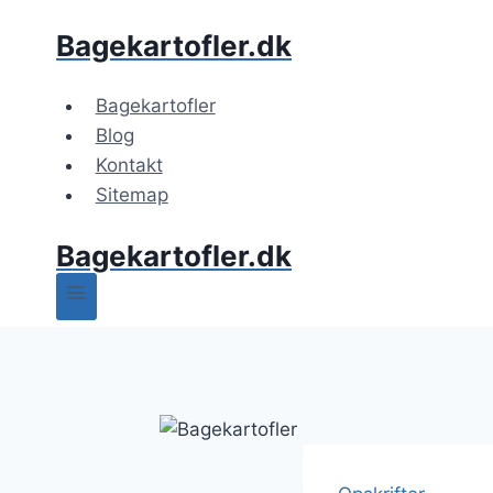
Fortsæt
Bagekartofler.dk
til
indhold
Bagekartofler
Blog
Kontakt
Sitemap
Bagekartofler.dk