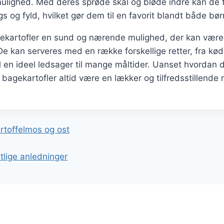
ulighed. Med deres sprøde skal og bløde indre kan de 
gs og fyld, hvilket gør dem til en favorit blandt både bø
ekartofler en sund og nærende mulighed, der kan være 
De kan serveres med en række forskellige retter, fra kød 
il en ideel ledsager til mange måltider. Uanset hvordan 
 bagekartofler altid være en lækker og tilfredsstillende r
gation
rtoffelmos og ost
stlige anledninger