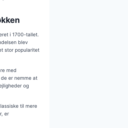
økken
ret i 1700-tallet.
yndelsen blev
 stor popularitet
ere med
da de er nemme at
lejligheder og
lassiske til mere
, er