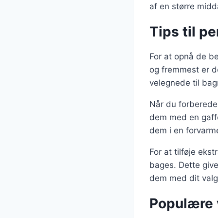
af en større midd
Tips til p
For at opnå de be
og fremmest er det
velegnede til bagn
Når du forbereder
dem med en gaffe
dem i en forvarme
For at tilføje ek
bages. Dette give
dem med dit valg
Populære v