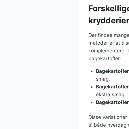
Forskellig
krydderie
Der findes mange
metoder er at til
komplementerer ka
bagekartofler:
Bagekartofler
smag.
Bagekartofle
ekstra smag.
Bagekartofle
Disse variationer
til både hverdag 