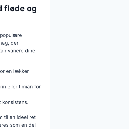
d fløde og
t populære
smag, der
kan variere dine
for en lækker
in eller timian for
t konsistens.
til en ideel ret
veres som en del