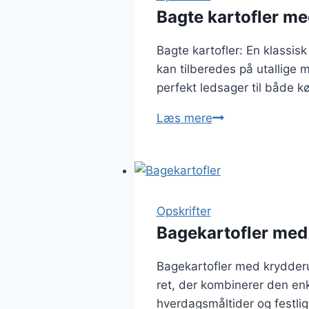
Bagte kartofler me
Bagte kartofler: En klassis
kan tilberedes på utallige 
perfekt ledsager til både 
Bagte
Læs mere
kartofler
med
pesto
og
fløde:
Opskrifter
Crema
Bagekartofler med 
delicia!
Bagekartofler med krydderur
ret, der kombinerer den enk
hverdagsmåltider og festlige