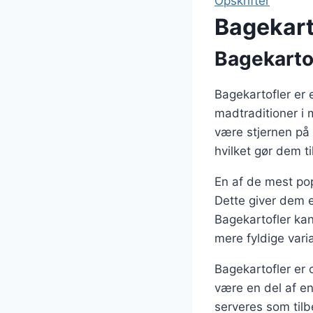
Opskrifter
Bagekart
Bagekartof
Bagekartofler er 
madtraditioner i 
være stjernen på 
hvilket gør dem ti
En af de mest po
Dette giver dem 
Bagekartofler kan
mere fyldige var
Bagekartofler er 
være en del af e
serveres som tilb