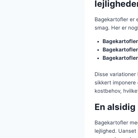
lejlighede
Bagekartofler er e
smag. Her er nogl
Bagekartofle
Bagekartofler
Bagekartofle
Disse variationer
sikkert imponere d
kostbehov, hvilket
En alsidig 
Bagekartofler med 
lejlighed. Uanset