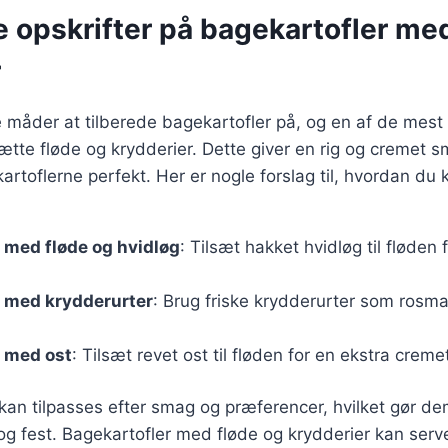
e opskrifter på bagekartofler me
r
 måder at tilberede bagekartofler på, og en af de mes
sætte fløde og krydderier. Dette giver en rig og cremet 
rtoflerne perfekt. Her er nogle forslag til, hvordan du 
 med fløde og hvidløg
: Tilsæt hakket hvidløg til fløden 
r med krydderurter
: Brug friske krydderurter som rosmar
r med ost
: Tilsæt revet ost til fløden for en ekstra creme
 kan tilpasses efter smag og præferencer, hvilket gør dem 
og fest. Bagekartofler med fløde og krydderier kan ser