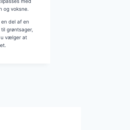
tilpasses med
rn og voksne.
en del af en
til grøntsager,
du vælger at
et.