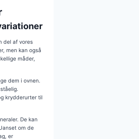
r
ariationer
n del af vores
ter, men kan også
kellige måder,
age dem i ovnen.
ståelig.
 krydderurter til
neraler. De kan
 Uanset om de
ag, er