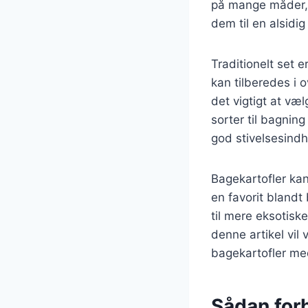
på mange måder, o
dem til en alsidig
Traditionelt set e
kan tilberedes i 
det vigtigt at væ
sorter til bagnin
god stivelsesind
Bagekartofler kan
en favorit blandt
til mere eksotisk
denne artikel vil
bagekartofler me
Sådan for