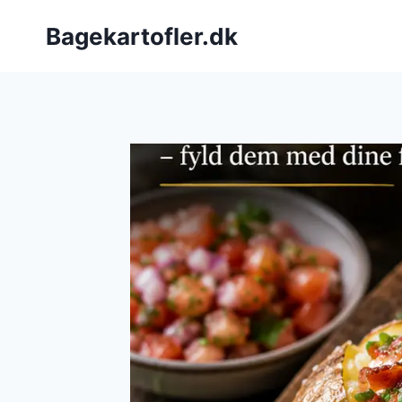
Fortsæt
Bagekartofler.dk
til
indhold