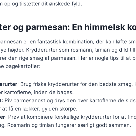
 op og tilsætter dit ønskede fyld.
ter og parmesan: En himmelsk k
parmesan er en fantastisk kombination, der kan løfte s
nye højder. Krydderurter som rosmarin, timian og dild tilf
r den rige smag af parmesan. Her er nogle tips til at 
e bagekartofler:
erurter
: Brug friske krydderurter for den bedste smag.
r kartoflerne, inden de bages.
t
: Riv parmesanost og drys den over kartoflerne de sids
 at få en lækker, gylden skorpe.
er
: Prøv at kombinere forskellige krydderurter for at fin
ing. Rosmarin og timian fungerer særligt godt sammen.