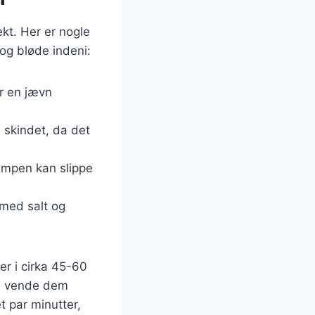
kt. Her er nogle
 og bløde indeni:
ar en jævn
a skindet, da det
 dampen kan slippe
 med salt og
r i cirka 45-60
 du vende dem
t par minutter,