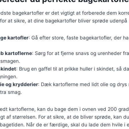
dste bagekartofler er det vigtigt at forberede dem korre
 for at sikre, at dine bagekartofler bliver sprøde udenpå
ige kartofler
: Gå efter store, faste bagekartofler, der h
b kartoflerne
: Sørg for at fjerne snavs og urenheder fr
il smagen.
 skindet
: Brug en gaffel til at prikke huller i skindet, så
ningen.
ie og krydderier
: Dæk kartoflerne med lidt olie og drys
stra smag.
edt kartoflerne, kan du bage dem i ovnen ved 200 grade
gt af størrelsen. For at sikre, at de bliver sprøde, kan
agetiden. Når de er færdige, skal du lade dem hvile i e