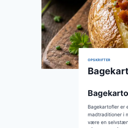
OPSKRIFTER
Bagekart
Bagekartof
Bagekartofler er 
madtraditioner i 
være en selvstænd