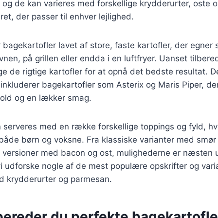
g de kan varieres med forskellige krydderurter, oste og 
 ret, der passer til enhver lejlighed.
r bagekartofler lavet af store, faste kartofler, der egner 
ovnen, på grillen eller endda i en luftfryer. Uanset tilbe
lge de rigtige kartofler for at opnå det bedste resultat.
g inkluderer bagekartofler som Asterix og Maris Piper, d
hold og en lækker smag.
 serveres med en række forskellige toppings og fyld, hvi
 både børn og voksne. Fra klassiske varianter med smør
e versioner med bacon og ost, mulighederne er næsten u
 vi udforske nogle af de mest populære opskrifter og vari
d krydderurter og parmesan.
bereder du perfekte bagekartofle