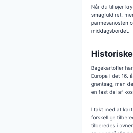
Når du tilføjer k
smagfuld ret, men
parmesanosten og 
middagsbordet.
Historiske
Bagekartofler har 
Europa i det 16. 
grøntsag, men de
en fast del af kos
I takt med at ka
forskellige tilbe
tilberedes i ovne