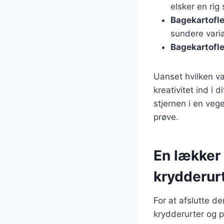
elsker en rig
Bagekartofl
sundere varia
Bagekartofl
Uanset hvilken va
kreativitet ind i 
stjernen i en veg
prøve.
En lækker
krydderur
For at afslutte de
krydderurter og 