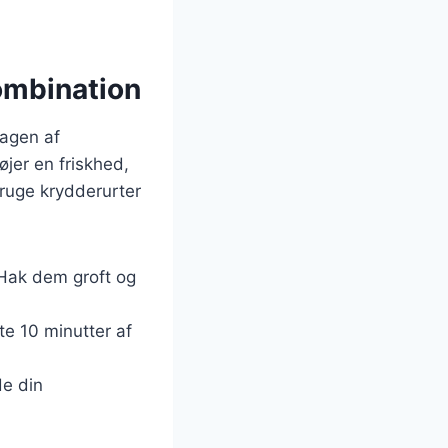
ombination
magen af
øjer en friskhed,
bruge krydderurter
 Hak dem groft og
te 10 minutter af
de din