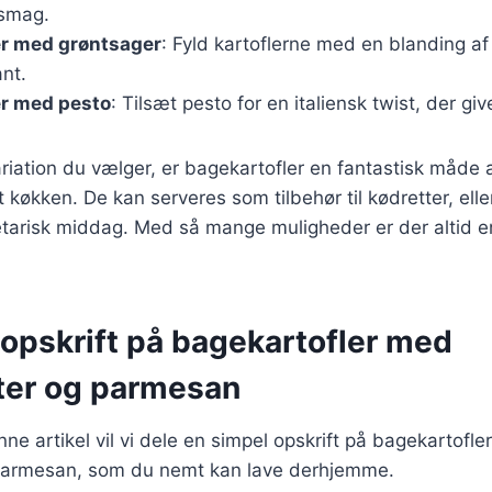
 smag.
er med grøntsager
: Fyld kartoflerne med en blanding af
nt.
er med pesto
: Tilsæt pesto for en italiensk twist, der gi
riation du vælger, er bagekartofler en fantastisk måde
dit køkken. De kan serveres som tilbehør til kødretter, el
etarisk middag. Med så mange muligheder er der altid en
 opskrift på bagekartofler med
ter og parmesan
nne artikel vil vi dele en simpel opskrift på bagekartofl
parmesan, som du nemt kan lave derhjemme.