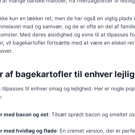
 af mange danske måltider, fra hverdagsretter til festlige
ikke kun en lækker ret, men de har også en vigtig plads i
mmelavet mad og samvær, og de er ofte en del af famil
mster. Med deres alsidighed og evne til at tilpasses fo
 vil bagekartofler fortsætte med at være en elsket ret
mover.
r af bagekartofler til enhver lejli
 tilpasses til enhver smag og lejlighed. Her er nogle pop
:
er med bacon og ost
: Tilsæt sprødt bacon og smeltet os
r med hvidløg og fløde
: En cremet version, der er perfe