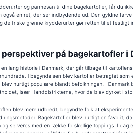
rydderurter og parmesan til dine bagekartofler, får du ik
 også en ret, der ser indbydende ud. Den gyldne farve 
de friske grønne krydderurter gør retten til et festligt 
 perspektiver på bagekartofler 
en lang historie i Danmark, der går tilbage til kartoflens
århundrede. I begyndelsen blev kartofler betragtet som 
 blev hurtigt populære blandt befolkningen. I Danmark b
tholdet, især i landdistrikterne, hvor de blev dyrket i stor 
rtoflen blev mere udbredt, begyndte folk at eksperiment
redningsmetoder. Bagekartofler blev hurtigt en favorit, d
n og serveres med en række forskellige toppings. I dag e