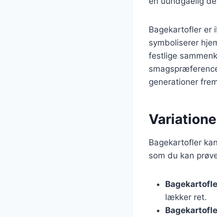
en uundgåelig del
Bagekartofler er 
symboliserer hje
festlige sammenko
smagspræferencer,
generationer fre
Variatione
Bagekartofler kan
som du kan prøve
Bagekartofl
lækker ret.
Bagekartofle