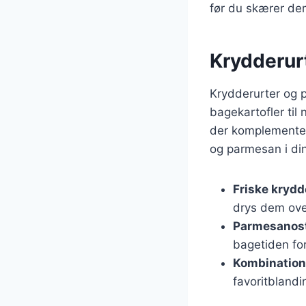
før du skærer dem
Krydderur
Krydderurter og 
bagekartofler til 
der komplementere
og parmesan i din
Friske krydd
drys dem ove
Parmesanos
bagetiden for
Kombination
favoritbland