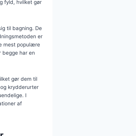
fyld, hvilket gør
sig til bagning. De
redningsmetoden er
 De mest populære
er begge har en
lket gør dem til
 og krydderurter
endelige. I
ationer af
r