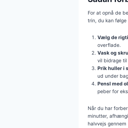
For at opnå de be
trin, du kan følge
Vælg de rigt
overflade.
Vask og skru
vil bidrage t
Prik huller i
ud under bag
Pensl med ol
peber for ek
Når du har forber
minutter, afhængi
halvvejs gennem b