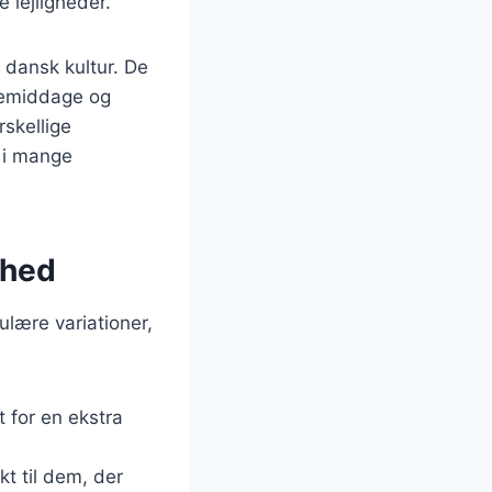
 lejligheder.
 dansk kultur. De
iemiddage og
rskellige
 i mange
ghed
ulære variationer,
t for en ekstra
kt til dem, der