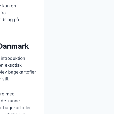
ke kun en
fra
indslag på
i Danmark
 introduktion i
en eksotisk
lev bagekartofler
stil.
ere med
a de kunne
r bagekartofler