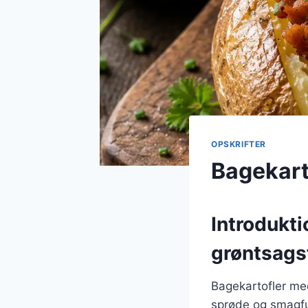
OPSKRIFTER
Bagekart
Introdukti
grøntsags
Bagekartofler med
sprøde og smagful