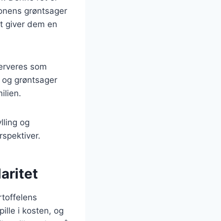
sonens grøntsager
et giver dem en
serveres som
g og grøntsager
ilien.
lling og
rspektiver.
aritet
rtoffelens
ille i kosten, og