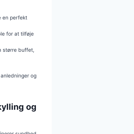
e en perfekt
 for at tilføje
 større buffet,
e anledninger og
ylling og
binerer sundhed,