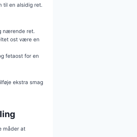
il en alsidig ret.
og nærende ret.
ltet ost være en
g fetaost for en
ilføje ekstra smag
ling
ge måder at