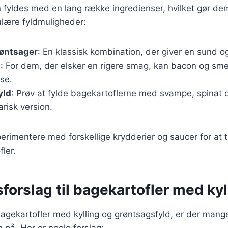
 fyldes med en lang række ingredienser, hvilket gør dem t
ulære fyldmuligheder:
røntsager
: En klassisk kombination, der giver en sund 
t
: For dem, der elsker en rigere smag, kan bacon og sme
lse.
yld
: Prøv at fylde bagekartoflerne med svampe, spinat o
risk version.
rimentere med forskellige krydderier og saucer for at t
fler.
forslag til bagekartofler med kyl
bagekartofler med kylling og grøntsagsfyld, er der man