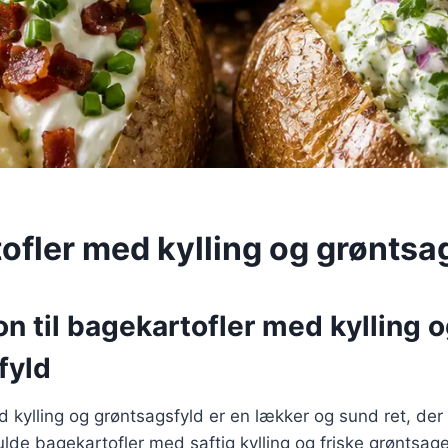
ofler med kylling og grøntsa
on til bagekartofler med kylling 
fyld
 kylling og grøntsagsfyld er en lækker og sund ret, de
de bagekartofler med saftig kylling og friske grøntsage