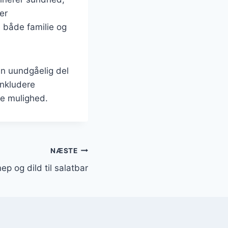
er
le både familie og
en uundgåelig del
inkludere
de mulighed.
NÆSTE
p og dild til salatbar