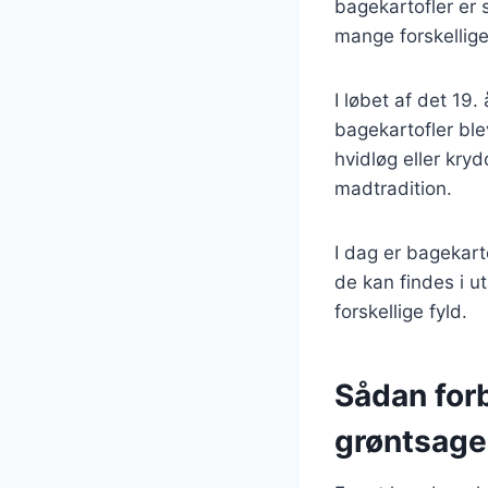
bagekartofler er 
mange forskellig
I løbet af det 19
bagekartofler ble
hvidløg eller kry
madtradition.
I dag er bagekar
de kan findes i ut
forskellige fyld.
Sådan for
grøntsage