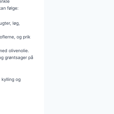
enkle
an følge:
ugter, løg,
flerne, og prik
ed olivenolie.
 og grøntsager på
kylling og