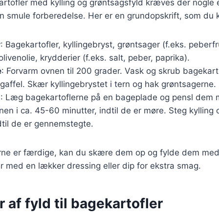
artofler med kylling og grøntsagsfyld kræves der nogle 
n smule forberedelse. Her er en grundopskrift, som du k
r
: Bagekartofler, kyllingebryst, grøntsager (f.eks. peberfr
livenolie, krydderier (f.eks. salt, peber, paprika).
e
: Forvarm ovnen til 200 grader. Vask og skrub bagekarto
ffel. Skær kyllingebrystet i tern og hak grøntsagerne.
g
: Læg bagekartoflerne på en bageplade og pensl dem m
en i ca. 45-60 minutter, indtil de er møre. Steg kylling
dtil de er gennemstegte.
rne er færdige, kan du skære dem op og fylde dem med 
r med en lækker dressing eller dip for ekstra smag.
 af fyld til bagekartofler