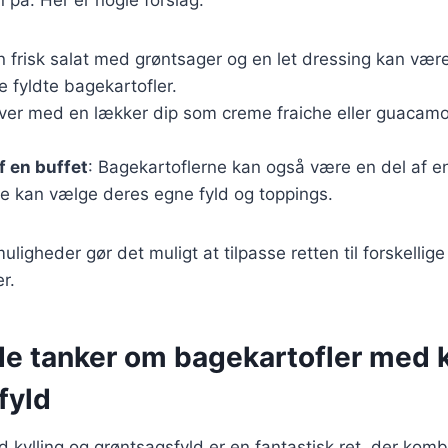
 på. Her er nogle forslag:
En frisk salat med grøntsager og en let dressing kan vær
de fyldte bagekartofler.
rver med en lækker dip som creme fraiche eller guacamole
f en buffet
: Bagekartoflerne kan også være en del af en
e kan vælge deres egne fyld og toppings.
ligheder gør det muligt at tilpasse retten til forskellig
r.
de tanker om bagekartofler med k
fyld
 kylling og grøntsagsfyld er en fantastisk ret, der kom