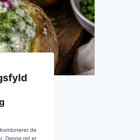
gsfyld
og
r kombinerer de
r. Denne ret er