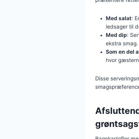
præsentere retten
Med salat
: 
ledsager til 
Med dip
: Se
ekstra smag.
Som en del a
hvor gæstern
Disse serveringsmu
smagspræference
Afslutten
grøntsags
Bagekartofler med