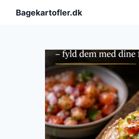
Fortsæt
Bagekartofler.dk
til
indhold