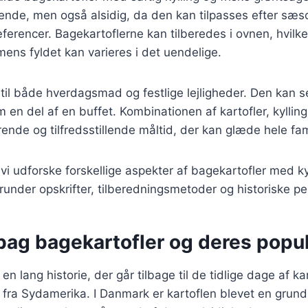
ende, men også alsidig, da den kan tilpasses efter sæ
ferencer. Bagekartoflerne kan tilberedes i ovnen, hvilk
mens fyldet kan varieres i det uendelige.
 til både hverdagsmad og festlige lejligheder. Den kan 
m en del af en buffet. Kombinationen af kartofler, kyllin
rende og tilfredsstillende måltid, der kan glæde hele fam
l vi udforske forskellige aspekter af bagekartofler med ky
runder opskrifter, tilberedningsmetoder og historiske pe
bag bagekartofler og deres popul
en lang historie, der går tilbage til de tidlige dage af ka
a fra Sydamerika. I Danmark er kartoflen blevet en grundp