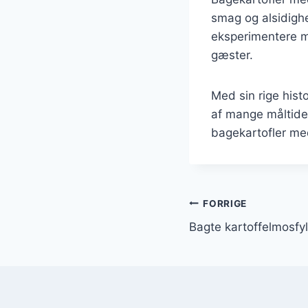
smag og alsidighe
eksperimentere med
gæster.
Med sin rige hist
af mange måltide
bagekartofler med
Indlægsnavi
FORRIGE
Bagte kartoffelmosfyl