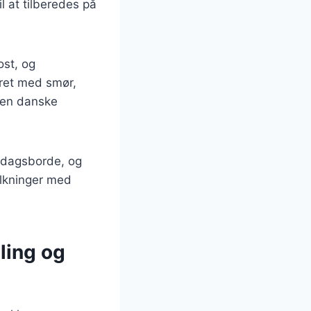
l at tilberedes på
ost, og
eret med smør,
 den danske
ddagsborde, og
tolkninger med
ling og