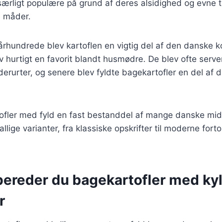
særligt populære på grund af deres alsidighed og evne ti
e måder.
. århundrede blev kartoflen en vigtig del af den danske k
v hurtigt en favorit blandt husmødre. De blev ofte serv
dderurter, og senere blev fyldte bagekartofler en del af
tofler med fyld en fast bestanddel af mange danske mi
allige varianter, fra klassiske opskrifter til moderne for
bereder du bagekartofler med kyl
r