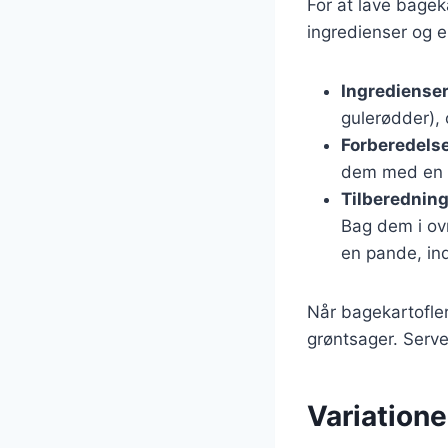
For at lave bagek
ingredienser og e
Ingrediense
gulerødder), o
Forberedels
dem med en ga
Tilberednin
Bag dem i ovn
en pande, in
Når bagekartofle
grøntsager. Serve
Variationer