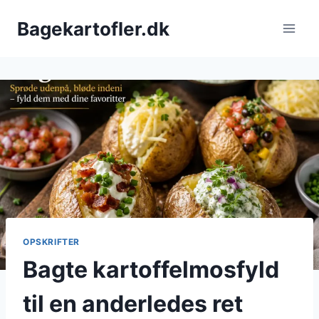
Fortsæt
Bagekartofler.dk
til
indhold
OPSKRIFTER
Bagte kartoffelmosfyld
til en anderledes ret