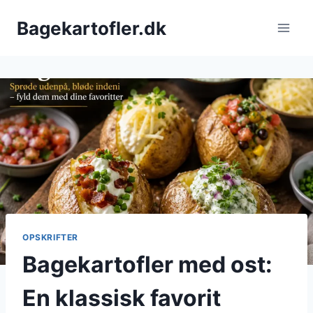
Fortsæt
Bagekartofler.dk
til
indhold
OPSKRIFTER
Bagekartofler med ost:
En klassisk favorit