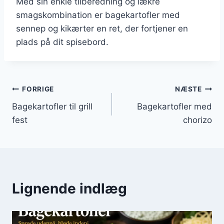
Med sin enkle tilberedning og lækre
smagskombination er bagekartofler med
sennep og kikærter en ret, der fortjener en
plads på dit spisebord.
Indlægsnavigation
FORRIGE
NÆSTE
Bagekartofler til grill
Bagekartofler med
fest
chorizo
Lignende indlæg