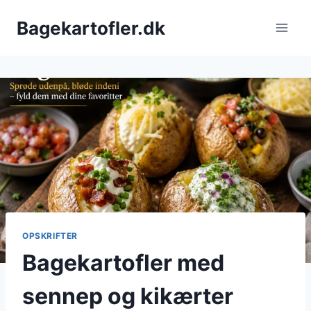
Fortsæt
Bagekartofler.dk
til
indhold
OPSKRIFTER
Bagekartofler med
sennep og kikærter