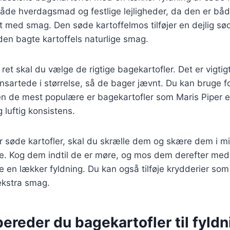
l både hverdagsmad og festlige lejligheder, da den er båd
t med smag. Den søde kartoffelmos tilføjer en dejlig s
en bagte kartoffels naturlige smag.
 ret skal du vælge de rigtige bagekartofler. Det er vigtig
ensartede i størrelse, så de bager jævnt. Du kan bruge fo
en de mest populære er bagekartofler som Maris Piper e
g luftig konsistens.
 søde kartofler, skal du skrælle dem og skære dem i mi
e. Kog dem indtil de er møre, og mos dem derefter med 
e en lækker fyldning. Du kan også tilføje krydderier so
 ekstra smag.
ereder du bagekartofler til fyldn