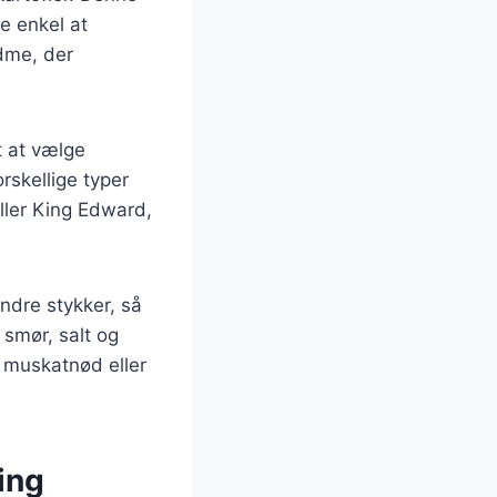
e enkel at
ødme, der
t at vælge
rskellige typer
ller King Edward,
ndre stykker, så
smør, salt og
m muskatnød eller
ing