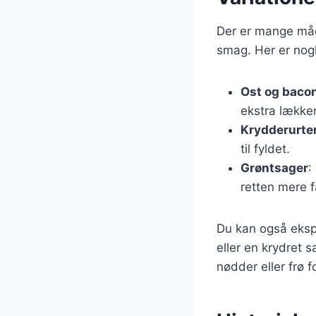
Der er mange måder
smag. Her er nog
Ost og baco
ekstra lække
Krydderurte
til fyldet.
Grøntsager
:
retten mere f
Du kan også eksp
eller en krydret s
nødder eller frø f