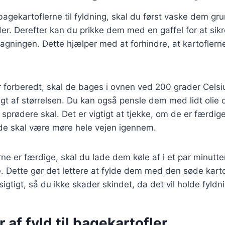
agekartoflerne til fyldning, skal du først vaske dem grun
r. Derefter kan du prikke dem med en gaffel for at sik
agningen. Dette hjælper med at forhindre, at kartofler
r forberedt, skal de bages i ovnen ved 200 grader Celsi
gt af størrelsen. Du kan også pensle dem med lidt olie
n sprødere skal. Det er vigtigt at tjekke, om de er færdig
 de skal være møre hele vejen igennem.
ne er færdige, skal du lade dem køle af i et par minutte
 Dette gør det lettere at fylde dem med den søde karto
igtigt, så du ikke skader skindet, da det vil holde fyldn
 af fyld til bagekartofler