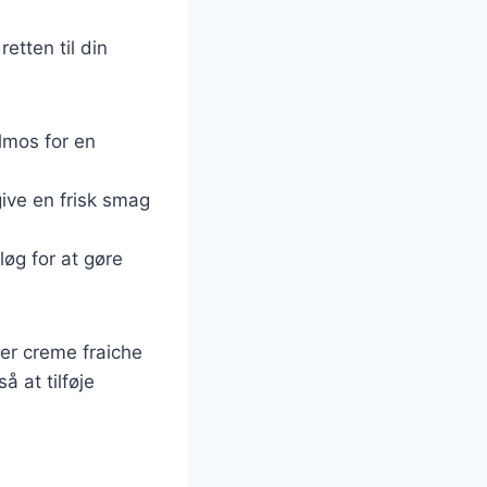
etten til din
elmos for en
give en frisk smag
løg for at gøre
er creme fraiche
å at tilføje