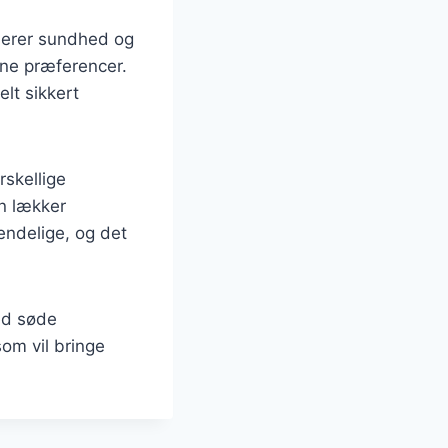
inerer sundhed og
ine præferencer.
elt sikkert
skellige
en lækker
ndelige, og det
ed søde
som vil bringe