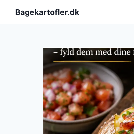
Fortsæt
Bagekartofler.dk
til
indhold