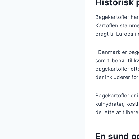
Historisk 
Bagekartofler har
Kartoflen stammer
bragt til Europa 
I Danmark er bage
som tilbehør til kø
bagekartofler oft
der inkluderer for
Bagekartofler er
kulhydrater, kost
de lette at tilber
En sund og