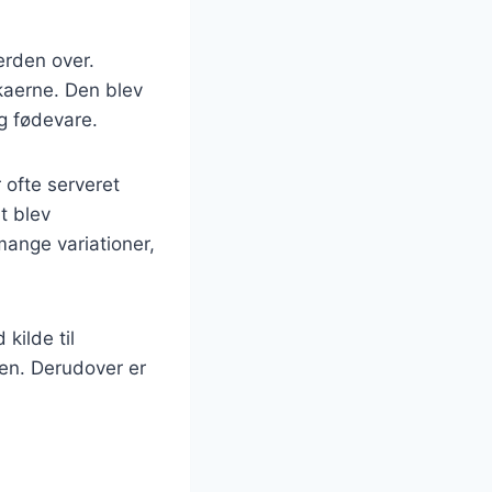
erden over.
kaerne. Den blev
ig fødevare.
 ofte serveret
lt blev
mange variationer,
kilde til
ten. Derudover er