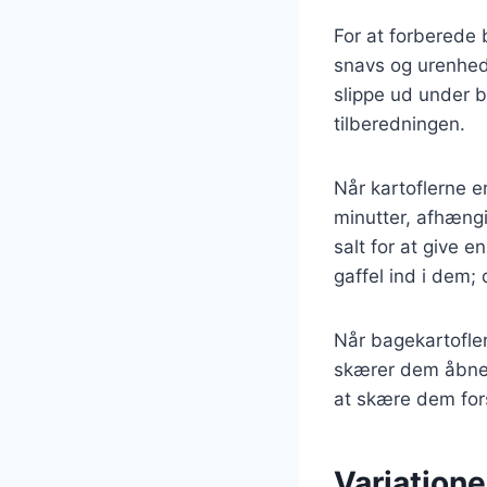
For at forberede b
snavs og urenhede
slippe ud under b
tilberedningen.
Når kartoflerne e
minutter, afhængi
salt for at give e
gaffel ind i dem;
Når bagekartofler
skærer dem åbne.
at skære dem fors
Variationer