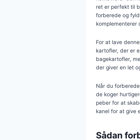
ret er perfekt ti
forberede og fyld
komplementerer d
For at lave denne
kartofler, der er 
bagekartofler, m
der giver en let o
Når du forbereder
de koger hurtiger
peber for at skab
kanel for at give
Sådan forb