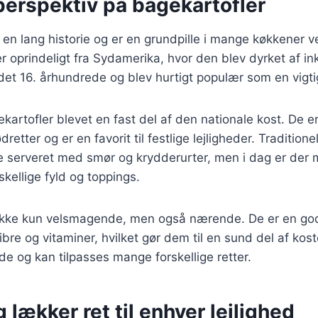
perspektiv på bagekartofler
 en lang historie og er en grundpille i mange køkkener v
 oprindeligt fra Sydamerika, hvor den blev dyrket af in
i det 16. århundrede og blev hurtigt populær som en vigt
kartofler blevet en fast del af den nationale kost. De er
dretter og er en favorit til festlige lejligheder. Traditione
e serveret med smør og krydderurter, men i dag er der 
skellige fyld og toppings.
 ikke kun velsmagende, men også nærende. De er en god 
fibre og vitaminer, hvilket gør dem til en sund del af kos
ede og kan tilpasses mange forskellige retter.
 lækker ret til enhver lejlighed