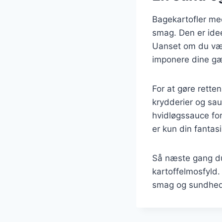
Bagekartofler me
smag. Den er idee
Uanset om du vælge
imponere dine gæ
For at gøre rette
krydderier og sauc
hvidløgssauce fo
er kun din fantas
Så næste gang du
kartoffelmosfyld.
smag og sundhed t