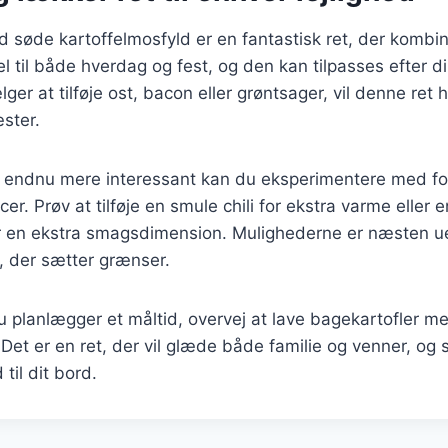
d søde kartoffelmosfyld er en fantastisk ret, der komb
l til både hverdag og fest, og den kan tilpasses efter d
r at tilføje ost, bacon eller grøntsager, vil denne ret h
ster.
n endnu mere interessant kan du eksperimentere med for
er. Prøv at tilføje en smule chili for ekstra varme eller 
r en ekstra smagsdimension. Mulighederne er næsten ue
i, der sætter grænser.
 planlægger et måltid, overvej at lave bagekartofler m
 Det er en ret, der vil glæde både familie og venner, og 
il dit bord.