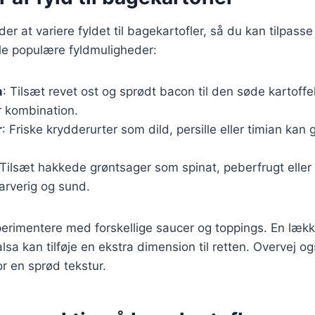
 at variere fyldet til bagekartofler, så du kan tilpasse r
le populære fyldmuligheder:
n
: Tilsæt revet ost og sprødt bacon til den søde kartoff
r kombination.
r
: Friske krydderurter som dild, persille eller timian kan 
 Tilsæt hakkede grøntsager som spinat, peberfrugt eller 
arverig og sund.
erimentere med forskellige saucer og toppings. En lækk
alsa kan tilføje en ekstra dimension til retten. Overvej ogs
or en sprød tekstur.