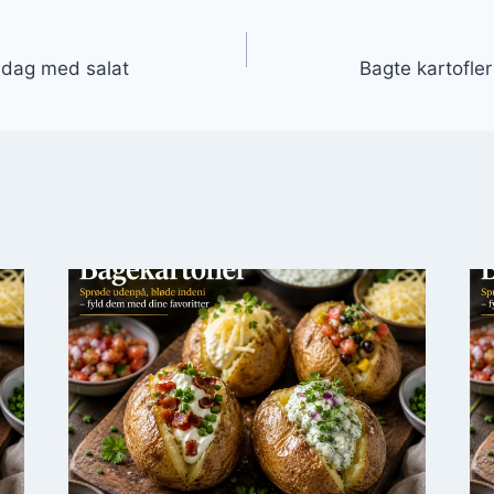
gation
iddag med salat
Bagte kartofle