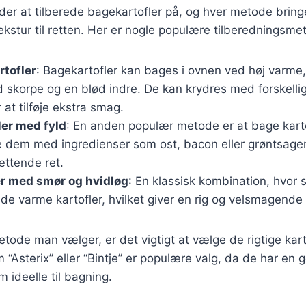
er at tilberede bagekartofler på, og hver metode bring
kstur til retten. Her er nogle populære tilberedningsme
tofler
: Bagekartofler kan bages i ovnen ved høj varme, 
 skorpe og en blød indre. De kan krydres med forskellig
 at tilføje ekstra smag.
ler med fyld
: En anden populær metode er at bage kart
de dem med ingredienser som ost, bacon eller grøntsager
ttende ret.
er med smør og hvidløg
: En klassisk kombination, hvor 
de varme kartofler, hvilket giver en rig og velsmagende
tode man vælger, er det vigtigt at vælge de rigtige kart
 “Asterix” eller “Bintje” er populære valg, da de har en 
 ideelle til bagning.