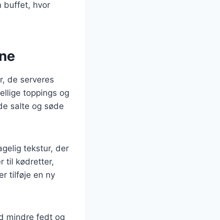
 buffet, hvor
ene
r, de serveres
ellige toppings og
de salte og søde
elig tekstur, der
 til kødretter,
 tilføje en ny
d mindre fedt og