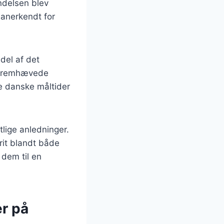
yndelsen blev
 anerkendt for
del af det
t fremhævede
e danske måltider
tlige anledninger.
rit blandt både
 dem til en
er på