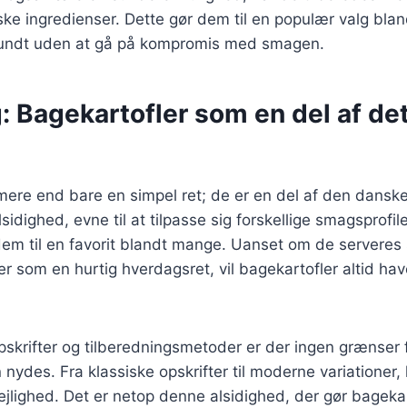
ske ingredienser. Dette gør dem til en populær valg bla
sundt uden at gå på kompromis med smagen.
: Bagekartofler som en del af de
mere end bare en simpel ret; de er en del af den dansk
lsidighed, evne til at tilpasse sig forskellige smagsprofile
dem til en favorit blandt mange. Uanset om de serveres
ler som en hurtig hverdagsret, vil bagekartofler altid ha
skrifter og tilberedningsmetoder er der ingen grænser 
 nydes. Fra klassiske opskrifter til moderne variationer,
jlighed. Det er netop denne alsidighed, der gør bagekart