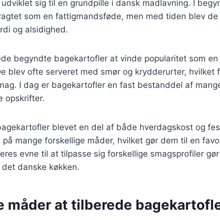
udviklet sig til en grundpille i dansk madlavning. I beg
etragtet som en fattigmandsføde, men med tiden blev de
di og alsidighed.
ede begyndte bagekartofler at vinde popularitet som en 
e blev ofte serveret med smør og krydderurter, hvilke
mag. I dag er bagekartofler en fast bestanddel af mang
e opskrifter.
bagekartofler blevet en del af både hverdagskost og fes
 på mange forskellige måder, hvilket gør dem til en favo
es evne til at tilpasse sig forskellige smagsprofiler gør
f det danske køkken.
e måder at tilberede bagekartofl