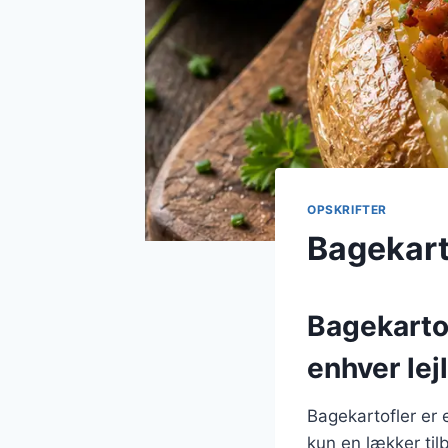
OPSKRIFTER
Bagekart
Bagekartof
enhver lej
Bagekartofler er 
kun en lækker til