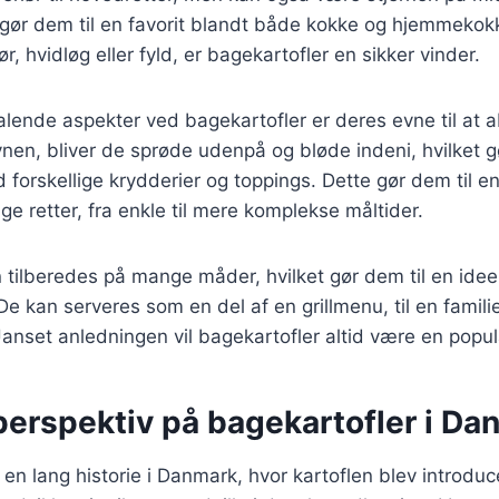
 gør dem til en favorit blandt både kokke og hjemmeko
, hvidløg eller fyld, er bagekartofler en sikker vinder.
talende aspekter ved bagekartofler er deres evne til at
nen, bliver de sprøde udenpå og bløde indeni, hvilket gø
forskellige krydderier og toppings. Dette gør dem til en
ge retter, fra enkle til mere komplekse måltider.
 tilberedes på mange måder, hvilket gør dem til en ideel
De kan serveres som en del af en grillmenu, til en famili
anset anledningen vil bagekartofler altid være en popu
perspektiv på bagekartofler i Da
en lang historie i Danmark, hvor kartoflen blev introduce