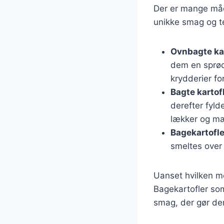
Der er mange måd
unikke smag og te
Ovnbagte kar
dem en sprød
krydderier for
Bagte kartof
derefter fyl
lækker og mæ
Bagekartofl
smeltes over 
Uanset hvilken me
Bagekartofler som
smag, der gør dem