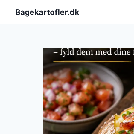
Fortsæt
Bagekartofler.dk
til
indhold