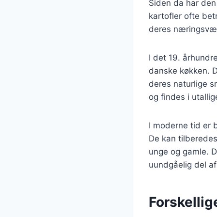
Siden da har den 
kartofler ofte b
deres næringsvær
I det 19. århundr
danske køkken. D
deres naturlige s
og findes i utallig
I moderne tid er 
De kan tilberedes
unge og gamle. Der
uundgåelig del a
Forskellig