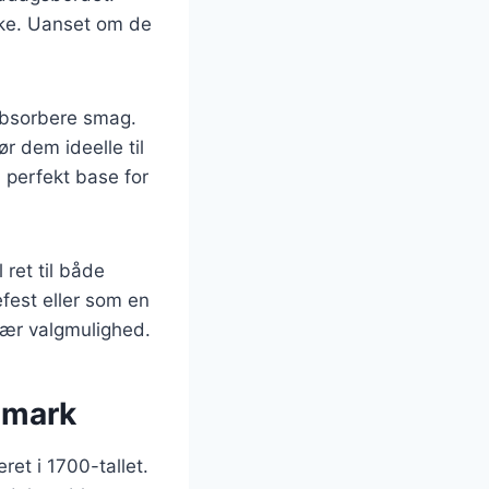
kke. Uanset om de
 absorbere smag.
r dem ideelle til
 perfekt base for
 ret til både
efest eller som en
lær valgmulighed.
nmark
ret i 1700-tallet.