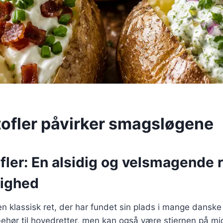
ofler påvirker smagsløgene
ler: En alsidig og velsmagende re
lighed
en klassisk ret, der har fundet sin plads i mange danske
behør til hovedretter, men kan også være stjernen på m