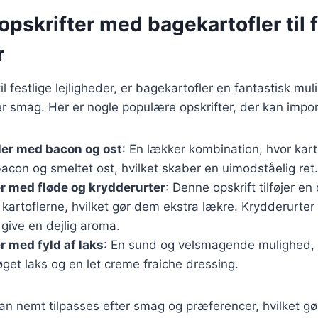
pskrifter med bagekartofler til f
r
l festlige lejligheder, er bagekartofler en fantastisk mu
ver smag. Her er nogle populære opskrifter, der kan imp
ler med bacon og ost
: En lækker kombination, hvor kart
con og smeltet ost, hvilket skaber en uimodståelig ret.
r med fløde og krydderurter
: Denne opskrift tilføjer en
l kartoflerne, hvilket gør dem ekstra lækre. Krydderurte
give en dejlig aroma.
r med fyld af laks
: En sund og velsmagende mulighed, 
get laks og en let creme fraiche dressing.
kan nemt tilpasses efter smag og præferencer, hvilket gør