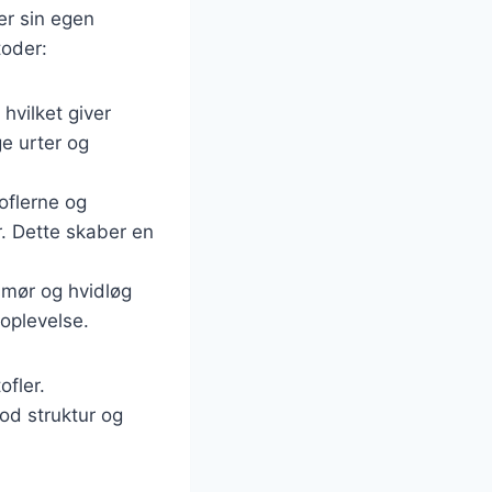
er sin egen
toder:
hvilket giver
e urter og
oflerne og
. Dette skaber en
smør og hvidløg
 oplevelse.
ofler.
god struktur og