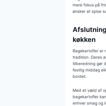
mere fokus på fri
ønsker at spise 
Afslutning
køkken
Bagekartofler er 
tradition. Deres a
tilberedning gør 
festlig middag el
bordet.
Med et væld af op
bagekartofler kan
enhver smag og le