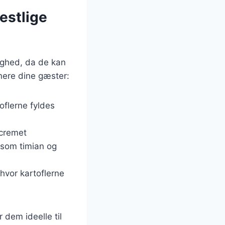
estlige
lighed, da de kan
onere dine gæster:
oflerne fyldes
 cremet
r som timian og
hvor kartoflerne
 dem ideelle til