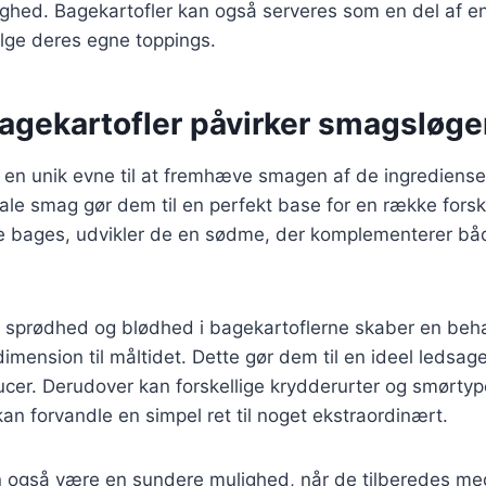
jlighed. Bagekartofler kan også serveres som en del af en
ge deres egne toppings.
agekartofler påvirker smagsløg
 en unik evne til at fremhæve smagen af de ingrediense
le smag gør dem til en perfekt base for en række forsk
de bages, udvikler de en sødme, der komplementerer bå
 sprødhed og blødhed i bagekartoflerne skaber en behag
 dimension til måltidet. Dette gør dem til en ideel ledsager
cer. Derudover kan forskellige krydderurter og smørtyper
kan forvandle en simpel ret til noget ekstraordinært.
n også være en sundere mulighed, når de tilberedes me