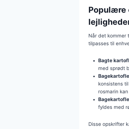
Populære o
lejlighede
Når det kommer ti
tilpasses til enh
Bagte kartof
med sprødt ba
Bagekartofle
konsistens ti
rosmarin kan 
Bagekartofle
fyldes med rø
Disse opskrifter 