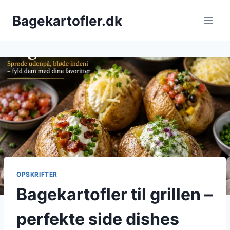
Fortsæt
Bagekartofler.dk
til
indhold
OPSKRIFTER
Bagekartofler til grillen –
perfekte side dishes